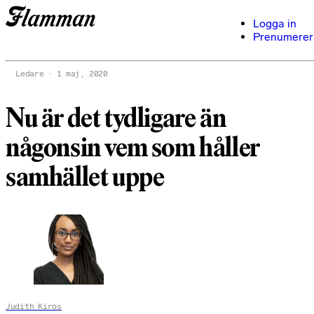
Logga in
Prenumerer
Ledare
1 maj, 2020
Nu är det tydligare än
någonsin vem som håller
samhället uppe
Judith Kiros