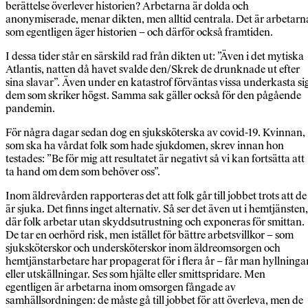
berättelse överlever historien? Arbetarna är dolda och
anonymiserade, menar dikten, men alltid centrala. Det är arbetarn
som egentligen äger historien – och därför också framtiden.
I dessa tider står en särskild rad från dikten ut: ”Även i det mytiska
Atlantis, natten då havet svalde den/Skrek de drunknade ut efter
sina slavar”. Även under en katastrof förväntas vissa underkasta si
dem som skriker högst. Samma sak gäller också för den pågående
pandemin.
För några dagar sedan dog en sjuksköterska av covid-19. Kvinnan,
som ska ha vårdat folk som hade sjukdomen, skrev innan hon
testades: ”Be för mig att resultatet är negativt så vi kan fortsätta att
ta hand om dem som behöver oss”.
Inom äldrevården rapporteras det att folk går till jobbet trots att de
är sjuka. Det finns inget alternativ. Så ser det även ut i hemtjänsten,
där folk arbetar utan skyddsutrustning och exponeras för smittan.
De tar en oerhörd risk, men istället för bättre arbetsvillkor – som
sjuksköterskor och undersköterskor inom äldreomsorgen och
hemtjänstarbetare har propagerat för i flera år – får man hyllninga
eller utskällningar. Ses som hjälte eller smittspridare. Men
egentligen är arbetarna inom omsorgen fångade av
samhällsordningen: de måste gå till jobbet för att överleva, men de