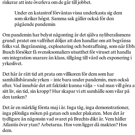
riskerar att inte överleva om de går till jobbet.
Under en katastrof förväntas vissa underkasta sig dem
som skriker högst. Samma sak gäller också för den
pågående pandemin
Om pandemin har belyst någonting är det själva nyliberalismens
grund: pratet om valfrihet döljer att den handlar om att begränsa
folks val. Begränsning, exploatering och bestraffning, som när Ebb
Busch försöker få svensksomaliers utsatthet för viruset att handla
om integration snarare än klass, tillgång till vård och exponering i
yrkeslivet.
Det här är rätt tid att prata om villkoren för dem som har
samhällsbärande yrken – inte bara under pandemin, men också
efter. Vad innebär det att faktiskt kunna välja – vad man vill göra 
sitt liv, sin tid, sin kropp? Hur skapar vi ett samhälle som vilar på
den tanken?
Det är en märklig första maj i år. Inga tåg, inga demonstrationer,
inga plötsliga möten på gatan och under plakaten. Men det är
tydligare än någonsin vad svaret på Brechts dikt är. Vem håller
Atlantis över ytan? Arbetarna. Hos vem ligger då makten? Hos
dem.