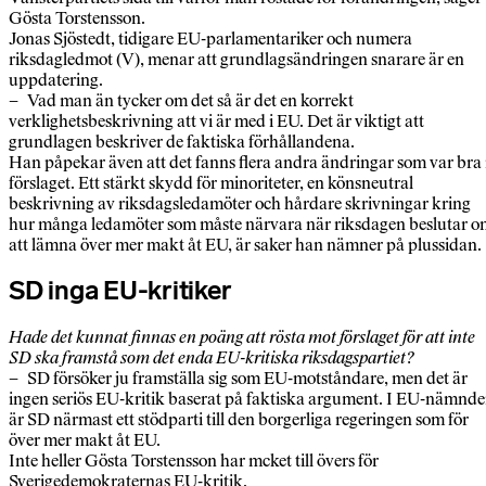
Gösta Torstensson.
Jonas Sjöstedt, tidigare EU-parlamentariker och numera
riksdagledmot (V), menar att grundlagsändringen snarare är en
uppdatering.
– Vad man än tycker om det så är det en korrekt
verklighetsbeskrivning att vi är med i EU. Det är viktigt att
grundlagen beskriver de faktiska förhållandena.
Han påpekar även att det fanns flera andra ändringar som var bra 
förslaget. Ett stärkt skydd för minoriteter, en könsneutral
beskrivning av riksdagsledamöter och hårdare skrivningar kring
hur många ledamöter som måste närvara när riksdagen beslutar o
att lämna över mer makt åt EU, är saker han nämner på plussidan.
SD inga EU-kritiker
Hade det kunnat finnas en poäng att rösta mot förslaget för att inte
SD ska framstå som det enda EU-kritiska riksdagspartiet?
– SD försöker ju framställa sig som EU-motståndare, men det är
ingen seriös EU-kritik baserat på faktiska argument. I EU-nämnd
är SD närmast ett stödparti till den borgerliga regeringen som för
över mer makt åt EU.
Inte heller Gösta Torstensson har mcket till övers för
Sverigedemokraternas EU-kritik.