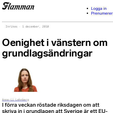
Logga in
Prenumerer
Inrikes
1 december, 2010
Oenighet i vänstern om
grundlagsändringar
Anne-Li Lehnberg
I förra veckan röstade riksdagen om att
skriva in i grundlagen att Sverige är ett EU-