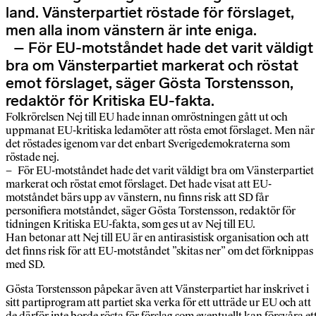
land. Vänsterpartiet röstade för förslaget,
men alla inom vänstern är inte eniga.
– För EU-motståndet hade det varit väldigt
bra om Vänsterpartiet markerat och röstat
emot förslaget, säger Gösta Torstensson,
redaktör för Kritiska EU-fakta.
Folkrörelsen Nej till EU hade innan omröstningen gått ut och
uppmanat EU-kritiska ledamöter att rösta emot förslaget. Men när
det röstades igenom var det enbart Sverigedemokraterna som
röstade nej.
– För EU-motståndet hade det varit väldigt bra om Vänsterpartiet
markerat och röstat emot förslaget. Det hade visat att EU-
motståndet bärs upp av vänstern, nu finns risk att SD får
personifiera motståndet, säger Gösta Torstensson, redaktör för
tidningen Kritiska EU-fakta, som ges ut av Nej till EU.
Han betonar att Nej till EU är en antirasistisk organisation och att
det finns risk för att EU-motståndet ”skitas ner” om det förknippas
med SD.
Gösta Torstensson påpekar även att Vänsterpartiet har inskrivet i
sitt partiprogram att partiet ska verka för ett utträde ur EU och att
de därför inte borde rösta för förslag som eventuellt kan försvåra et