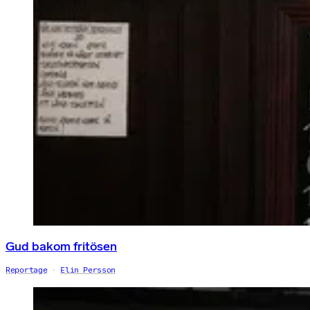
Gud bakom fritösen
Reportage
Elin Persson