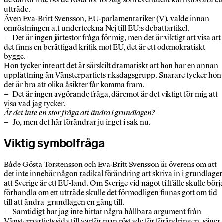
utträde.
Även Eva-Britt Svensson, EU-parlamentariker (V), valde innan
omröstningen att underteckna Nej till EU:s debattartikel.
– Det är ingen jättestor fråga för mig, men det är viktigt att visa att
det finns en berättigad kritik mot EU, det är ett odemokratiskt
bygge.
Hon tycker inte att det är särskilt dramatiskt att hon har en annan
uppfattning än Vänsterpartiets riksdagsgrupp. Snarare tycker hon
det är bra att olika åsikter får komma fram.
– Det är ingen avgörande fråga, däremot är det viktigt för mig att
visa vad jag tycker.
Är det inte en stor fråga att ändra i grundlagen?
– Jo, men det här förändrar ju inget i sak nu.
Viktig symbolfråga
Både Gösta Torstensson och Eva-Britt Svensson är överens om att
det inte innebär någon radikal förändring att skriva in i grundlage
att Sverige är ett EU-land. Om Sverige vid något tillfälle skulle börj
förhandla om ett utträde skulle det förmodligen finnas gott om tid
till att ändra grundlagen en gång till.
– Samtidigt har jag inte hittat några hållbara argument från
Vänsterpartiets sida till varför man röstade för förändringen, säger