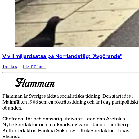
V vill miljardsatsa på Norrlandståg: ”Avgörande”
Inrikes
Liz Fällman
Flamman är Sveriges äldsta socialistiska tidning. Den startades i
Malmfälten 1906 som en rösträttstidning och är i dag partipolitiskt
obunden.
Chefredaktör och ansvarig utgivare: Leonidas Aretakis ·
Nyhetsredaktör och marknadsansvarig: Jacob Lundberg ·
Kulturredaktör: Paulina Sokolow · Utrikesredaktör: Jonas
Elvander