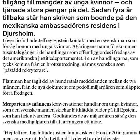
tillgång till mängder av unga kvinnor – och
tjänade stora pengar på det. Sedan fyra år
tillbaka står han skriven som boende på den
mexikanska ambassadörens residens i
Djursholm.
I över tio år hade Jeffrey Epstein kontakt med en svensk man som
försåg honom med unga kvinnor. 70-åringens namn förekommer
tusentals gånger i de handlingar som offentliggjordes i fredags av
det amerikanska justitiedepartementet. I en av handlingarna, som
tycks komma från en brottsutredning, nämns svensken som
”påstådd rekryterare”.
Flamman har tagit del av hundratals meddelanden mellan de två
männen, från de nya dokument om pedofilmiljardären som släppte
förra fredagen.
Merparten av männens
konversationer handlar om unga kvinnor,
som den svenske mannen skickar lättklädda bilder på till Epstein,
som han fick utvärdera. Godkändes de av miljardären så såg den
svenska medhjälparen till att arrangera ett möte.
”Hej Jeffrey. Jag hittade just en fantastisk en. Hon är 20 år gammal
men ser yngre ut. Från Lettland”, lyder ett av de tidigaste