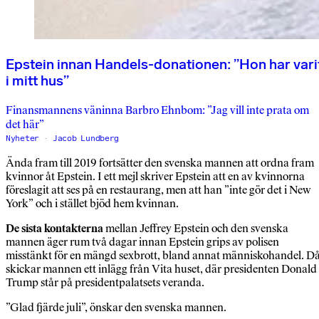
Epstein innan Handels-donationen: ”Hon har vari
i mitt hus”
Finansmannens väninna Barbro Ehnbom: ”Jag vill inte prata om
det här”
Nyheter
Jacob Lundberg
Ända fram till 2019 fortsätter den svenska mannen att ordna fram
kvinnor åt Epstein. I ett mejl skriver Epstein att en av kvinnorna
föreslagit att ses på en restaurang, men att han ”inte gör det i New
York” och i stället bjöd hem kvinnan.
De sista kontakterna
mellan Jeffrey Epstein och den svenska
mannen äger rum två dagar innan Epstein grips av polisen
misstänkt för en mängd sexbrott, bland annat människohandel. D
skickar mannen ett inlägg från Vita huset, där presidenten Donald
Trump står på presidentpalatsets veranda.
”Glad fjärde juli”, önskar den svenska mannen.