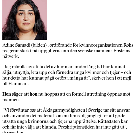
Adine Samadi (bilden) , ordförande för kvinnoorganisationen Roks
reagerar starkt på uppgifterna om den svenske mannen i Epsteins
nätverk.
”Jag mår illa av att ta del av hur män under lång tid har kunnat
sälja, utnyttja, leta upp och förnedra unga kvinnor och tjejer – och
hur detta har kunnat pågå ostört i många år”, skriver hon i ett mejl
till Flamman.
Hon säger att hon
nu hoppas att en formell utredning öppnas mot
mannen.
”Vi förväntar oss att Åklagarmyndigheten i Sverige tar sitt ansvar
och använder det material som nu finns tillgängligt för att ge de
utsatta unga kvinnorna och tjejerna upprättelse. Rättsstaten kan
och får inte välja att blunda. Preskriptionstiden har inte gått ut”,
skriver hon.