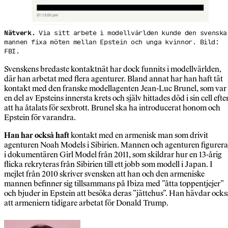
Nätverk.
Via sitt arbete i modellvärlden kunde den svenska
mannen fixa möten mellan Epstein och unga kvinnor. Bild:
FBI.
Svenskens bredaste kontaktnät har dock funnits i modellvärlden,
där han arbetat med flera agenturer. Bland annat har han haft tät
kontakt med den franske modellagenten Jean-Luc Brunel, som var
en del av Epsteins innersta krets och själv hittades död i sin cell efte
att ha åtalats för sexbrott. Brunel ska ha introducerat honom och
Epstein för varandra.
Han har också haft
kontakt med en armenisk man som drivit
agenturen Noah Models i Sibirien. Mannen och agenturen figurera
i dokumentären Girl Model från 2011, som skildrar hur en 13-årig
flicka rekryteras från Sibirien till ett jobb som modell i Japan. I
mejlet från 2010 skriver svensken att han och den armeniske
mannen befinner sig tillsammans på Ibiza med ”åtta toppentjejer”
och bjuder in Epstein att besöka deras ”jättehus”. Han hävdar ocks
att armeniern tidigare arbetat för Donald Trump.