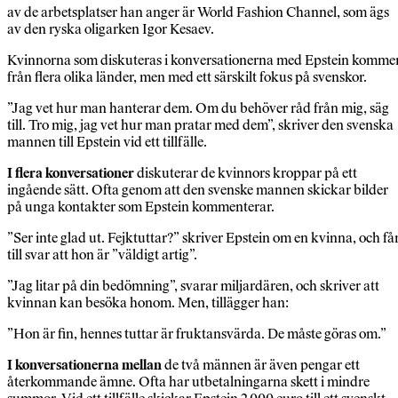
av de arbetsplatser han anger är World Fashion Channel, som ägs
av den ryska oligarken Igor Kesaev.
Kvinnorna som diskuteras i konversationerna med Epstein komme
från flera olika länder, men med ett särskilt fokus på svenskor.
”Jag vet hur man hanterar dem. Om du behöver råd från mig, säg
till. Tro mig, jag vet hur man pratar med dem”, skriver den svenska
mannen till Epstein vid ett tillfälle.
I flera konversationer
diskuterar de kvinnors kroppar på ett
ingående sätt. Ofta genom att den svenske mannen skickar bilder
på unga kontakter som Epstein kommenterar.
”Ser inte glad ut. Fejktuttar?” skriver Epstein om en kvinna, och få
till svar att hon är ”väldigt artig”.
”Jag litar på din bedömning”, svarar miljardären, och skriver att
kvinnan kan besöka honom. Men, tillägger han:
”Hon är fin, hennes tuttar är fruktansvärda. De måste göras om.”
I konversationerna mellan
de två männen är även pengar ett
återkommande ämne. Ofta har utbetalningarna skett i mindre