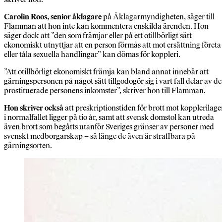
Carolin Roos, senior åklagare
på Åklagarmyndigheten, säger till
Flamman att hon inte kan kommentera enskilda ärenden. Hon
säger dock att ”den som främjar eller på ett otillbörligt sätt
ekonomiskt utnyttjar att en person förmås att mot ersättning företa
eller tåla sexuella handlingar” kan dömas för koppleri.
”Att otillbörligt ekonomiskt främja kan bland annat innebär att
gärningspersonen på något sätt tillgodogör sig i vart fall delar av d
prostituerade personens inkomster”, skriver hon till Flamman.
Hon skriver också
att preskriptionstiden för brott mot kopplerilag
i normalfallet ligger på tio år, samt att svensk domstol kan utreda
även brott som begåtts utanför Sveriges gränser av personer med
svenskt medborgarskap – så länge de även är straffbara på
gärningsorten.