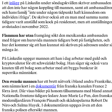
I ett
inlägg
på Linkedin under söndagskvällen skriver ambassaden
att den inte har någon koppling till mannen, samt att ambassadöre
och hans familj ”inte under någon tidpunkt haft kännedom om
individen i fråga”. De skriver också att en man med samma namn
tidigare varit anställd som kock på residenset, men att anställninge
avslutades i november 2022.
Flamman har utan
framgång sökt den mexikanska ambassaden
med frågor om huruvida mannen tidigare bott på fastigheten, och
hur det kommer sig att han kunnat stå skriven på adressen under s
många år.
På Linkedin uppger mannen att han i dag arbetar med guld och
kryptovalutor för ett schweiziskt bolag. Han säger sig också vara
knuten till ett bolag som arbetar med att bygga bunkrar åt
superrika människor.
Den svenske mannen
har ett brett nätverk i bland andra Frankrike,
som nämns kort i en
dokumentär
från franska kanalen France 2
förra året. Där visas bilder på honom tillsammans med bland anna
Nationella frontens tidigare ledare Jean-Marie Le Pen, den franska
modemiljardären François Pinault och skådespelarna Robert De
Niro och Salma Hayek. I dokumentären uppges även att den
franska polisen eftersökt mannen.