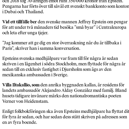
och 2018 tog 70-åringen emot runt 350 000 kronor från Epstein.
Pengarna har förts över till såväl ett svenskt bankkonto som konto
i Dubai och Thailand.
Vid ett tillfälle ber
den svenske mannen Jeffrey Epstein om pengar
för att under två månaders tid besöka ”små byar” i Centraleuropa
och leta efter unga tjejer.
”Jag kommer att ge dig en stor överraskning när du är tillbaka i
Paris”, skriver han i samma konversation.
Epsteins svenska medhjälpare var fram till för några år sedan
skriven i en lägenhet i södra Stockholm, men flyttade för några år
sedan till en exklusiv fastighet i Djursholm som ägs av den
mexikanska ambassaden i Sverige.
Villa Iltakallio, som
den anrika byggnaden kallas, är residens för
landets ambassadör Alejandro Alday González med familj. Bland
husets tidigare invånare märks den nationalromantiska poeten
Verner von Heidenstam.
Enligt folkbokföringen ska även Epsteins medhjälpare ha flyttat di
för fyra år sedan, och har sedan dess stått skriven på adressen som
en av fyra boende.