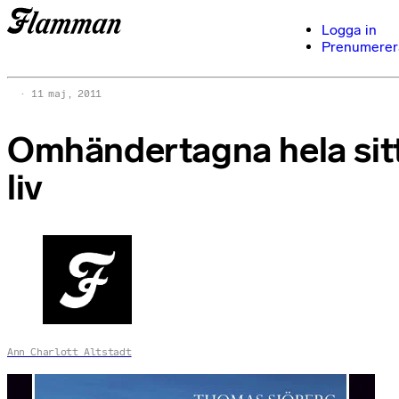
Logga in
Prenumerer
11 maj, 2011
Omhändertagna hela sit
liv
Ann Charlott Altstadt