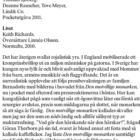
Deanne Rauscher, Tove Meyer,
Lind& Co.
Pocketutgåva 2011.
Livet
Keith Richards.
Översättare Linnéa Olsson.
Norstedts, 2010.
Det har återigen svallat rojalistisk yra. I England mobiliserade ett
kronprinsbröllop ut en miljon människor på gatorna. I Sverige har
kungen nyss fyllt år och blivit sedvanligt uppvaktad med blommor
från barn, arméns musikkår och flaggviftande. Det är en
surrealistisk upplevelse att följa pressbevakningen av familjen
Bernadotte med bilderna i huvudet från
Den motvillige monarken,
nu i pocket med efterord om pressreaktionerna i höstas. Hur kan
kungafjäsket pågå som vanligt när ett ögonvittne låter oss förstå att
sexorgier avslutas, precis som middagarna på slottet, när monarke
så att säga är färdig.
Den motvillige monarken
kallades skvaller
men jag ser den som en nödvändig och alltför sällsynt typ av
maktutredning. ”Vad gör den härskande när den härskar?”, fråga
Göran Therborn på sin tid, svaret är bland annat att festa med så
kallade kaffeflickor. Jag läste
Den motvillige monarken
samtidigt