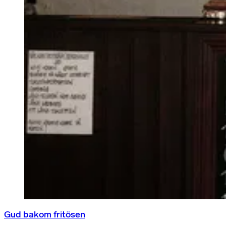
Gud bakom fritösen