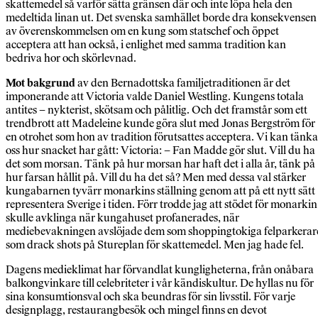
skattemedel så varför sätta gränsen där och inte löpa hela den
medeltida linan ut. Det svenska samhället borde dra konsekvensen
av överenskommelsen om en kung som statschef och öppet
acceptera att han också, i enlighet med samma tradition kan
bedriva hor och skörlevnad.
Mot bakgrund
av den Bernadottska familjetraditionen är det
imponerande att Victoria valde Daniel Westling. Kungens totala
antites – nykterist, skötsam och pålitlig. Och det framstår som ett
trendbrott att Madeleine kunde göra slut med Jonas Bergström för
en otrohet som hon av tradition förutsattes acceptera. Vi kan tänka
oss hur snacket har gått: Victoria: – Fan Madde gör slut. Vill du ha
det som morsan. Tänk på hur morsan har haft det i alla år, tänk på
hur farsan hållit på. Vill du ha det så? Men med dessa val stärker
kungabarnen tyvärr monarkins ställning genom att på ett nytt sätt
representera Sverige i tiden. Förr trodde jag att stödet för monarkin
skulle avklinga när kungahuset profanerades, när
mediebevakningen avslöjade dem som shoppingtokiga felparkerar
som drack shots på Stureplan för skattemedel. Men jag hade fel.
Dagens medieklimat har förvandlat kungligheterna, från onåbara
balkongvinkare till celebriteter i vår kändiskultur. De hyllas nu för
sina konsumtionsval och ska beundras för sin livsstil. För varje
designplagg, restaurangbesök och mingel finns en devot