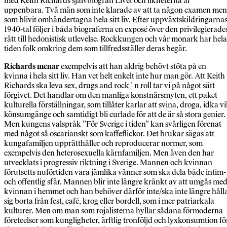
med Keith Richards självbiografi Livet och likheterna är
uppenbara. Två män som inte klarade av att ta någon examen men
som blivit omhändertagna hela sitt liv. Efter uppväxtskildringarna
1940-tal följer i båda biograferna en exposé över den privilegierade
rätt till hedonistisk utlevelse. Rockkungen och vår monark har hela
tiden folk omkring dem som tillfredsställer deras begär.
Richards menar
exempelvis att han aldrig behövt stöta på en
kvinna i hela sitt liv. Han vet helt enkelt inte hur man gör. Att Keith
Richards ska leva sex, drugs and rock´n roll tar vi på något sätt
förgivet. Det handlar om den manliga konstnärsmyten, ett paket
kulturella förställningar, som tillåter karlar att svina, droga, idka vi
könsumgänge och samtidigt bli curlade för att de är så stora genier.
Men kungens valspråk ”För Sverige i tiden” kan svårligen förenat
med något så oscarianskt som kaffeflickor. Det brukar sägas att
kungafamiljen upprätthåller och reproducerar normer, som
exempelvis den heterosexuella kärnfamiljen. Men även den har
utvecklats i progressiv riktning i Sverige. Mannen och kvinnan
förutsetts nuförtiden vara jämlika vänner som ska dela både intim-
och offentlig sfär. Mannen blir inte längre kränkt av att umgås me
kvinnan i hemmet och han behöver därför inte/ska inte längre håll
sig borta från fest, café, krog eller bordell, som i mer patriarkala
kulturer. Men om man som rojalisterna hyllar sådana förmoderna
företeelser som kungligheter, ärftlig tronföljd och lyxkonsumtion fö