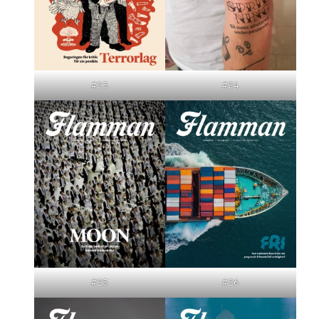
#23
#24
#25
#26