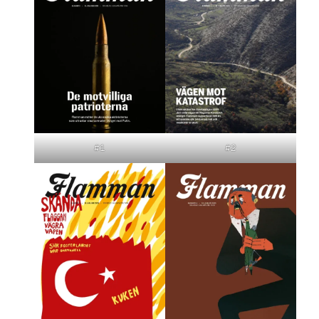
#1
#2