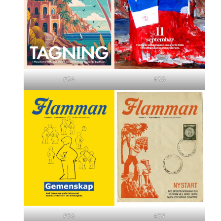
#34
#35
#36
#37