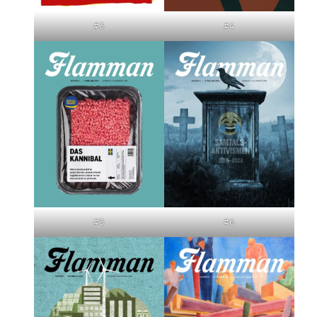
#3
#4
#5
#6