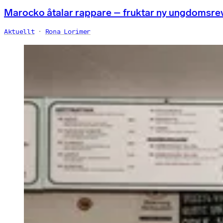
Marocko åtalar rappare – fruktar ny ungdomsre
Aktuellt
Rona Lorimer