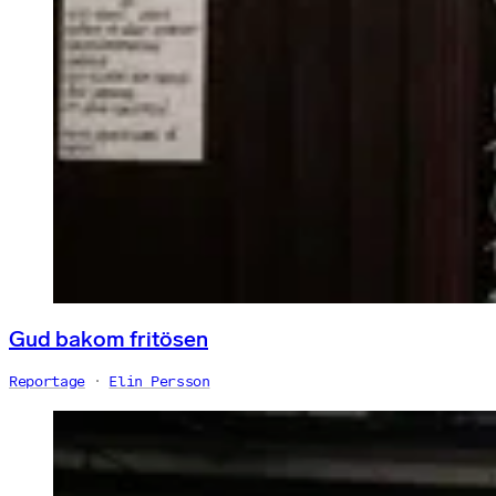
Gud bakom fritösen
Reportage
Elin Persson