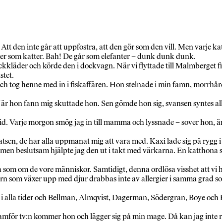
t den inte går att uppfostra, att den gör som den vill. Men varje kat
atter som katter. Bah! De går som elefanter – dunk dunk dunk.
ockkläder och körde den i dockvagn. När vi flyttade till Malmberget
stet.
och tog henne med in i fiskaffären. Hon stelnade i min famn, morrhå
är hon fann mig skuttade hon. Sen gömde hon sig, svansen syntes al
lltid. Varje morgon smög jag in till mamma och lyssnade – sover hon
tsatsen, de har alla uppmanat mig att vara med. Kaxi lade sig på rygg
d men beslutsam hjälpte jag den ut i takt med värkarna. En katthona s
 som om de vore människor. Samtidigt, denna ordlösa visshet att vi h
rn som växer upp med djur drabbas inte av allergier i samma grad som
t i alla tider och Bellman, Almqvist, Dagerman, Södergran, Boye och 
amför tv:n kommer hon och lägger sig på min mage. Då kan jag inte res