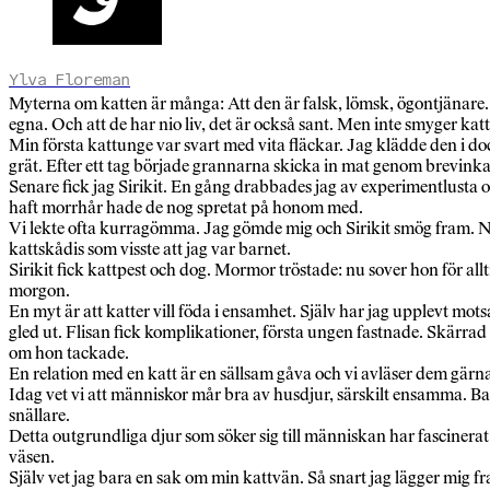
Ylva Floreman
Myterna om katten är många: Att den är falsk, lömsk, ögontjänare. At
egna. Och att de har nio liv, det är också sant. Men inte smyger k
Min första kattunge var svart med vita fläckar. Jag klädde den i d
grät. Efter ett tag började grannarna skicka in mat genom brevinka
Senare fick jag Sirikit. En gång drabbades jag av experimentlusta 
haft morrhår hade de nog spretat på honom med.
Vi lekte ofta kurragömma. Jag gömde mig och Sirikit smög fram. N
kattskådis som visste att jag var barnet.
Sirikit fick kattpest och dog. Mormor tröstade: nu sover hon för a
morgon.
En myt är att katter vill föda i ensamhet. Själv har jag upplevt mo
gled ut. Flisan fick komplikationer, första ungen fastnade. Skärra
om hon tackade.
En relation med en katt är en sällsam gåva och vi avläser dem gärna
Idag vet vi att människor mår bra av husdjur, särskilt ensamma. Ba
snällare.
Detta outgrundliga djur som söker sig till människan har fascinera
väsen.
Själv vet jag bara en sak om min kattvän. Så snart jag lägger mig fr