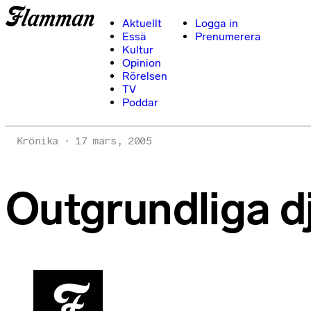
Aktuellt
Logga in
Essä
Prenumerera
Kultur
Opinion
Rörelsen
TV
Poddar
Krönika
17 mars, 2005
Outgrundliga dju