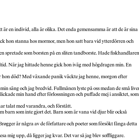
t är en individ, alla är olika. Det enda gemensamma är att de är sina
 fick hon stanna hos mormor, men hon satt bara vid ytterdörren och
ren spretade som borsten på en sliten tandborste. Hade fiskhandlare
ltid. När jag hittade henne gick hon iväg med högdragen min. En
, är hon död? Med växande panik väckte jag henne, morgon efter
 i min säng och jag bredvid. Fullmånen lyste på oss medan de små live
lickade min hand efter förlossningen och puffade mej i ansiktet, som
ar talat med varandra, och förstått.
 barn som inte gjort det. Barn som är vana vid djur blir också
Brøgger är några av de författare och poeter som försökt fånga detta
a mig upp, då ligger jag kvar. Det var så jag blev soffliggare.