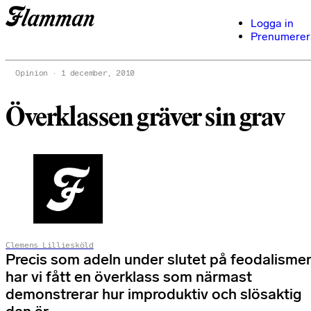
Logga in
Prenumerer
Opinion
1 december, 2010
Överklassen gräver sin grav
Clemens Lilliesköld
Precis som adeln under slutet på feodalisme
har vi fått en överklass som närmast
demonstrerar hur improduktiv och slösaktig