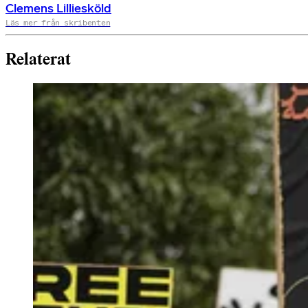
Clemens Lilliesköld
Läs mer från skribenten
Relaterat