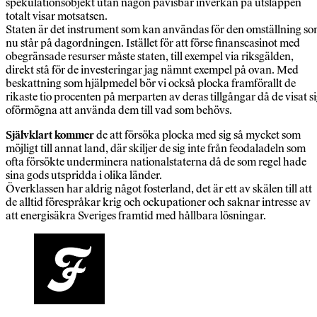
spekulationsobjekt utan någon påvisbar inverkan på utsläppen
totalt visar motsatsen.
Staten är det instrument som kan användas för den omställning s
nu står på dagordningen. Istället för att förse finanscasinot med
obegränsade resurser måste staten, till exempel via riksgälden,
direkt stå för de investeringar jag nämnt exempel på ovan. Med
beskattning som hjälpmedel bör vi också plocka framförallt de
rikaste tio procenten på merparten av deras tillgångar då de visat s
oförmögna att använda dem till vad som behövs.
Självklart kommer
de att försöka plocka med sig så mycket som
möjligt till annat land, där skiljer de sig inte från feodaladeln som
ofta försökte underminera nationalstaterna då de som regel hade
sina gods utspridda i olika länder.
Överklassen har aldrig något fosterland, det är ett av skälen till att
de alltid förespråkar krig och ockupationer och saknar intresse av
att energisäkra Sveriges framtid med hållbara lösningar.