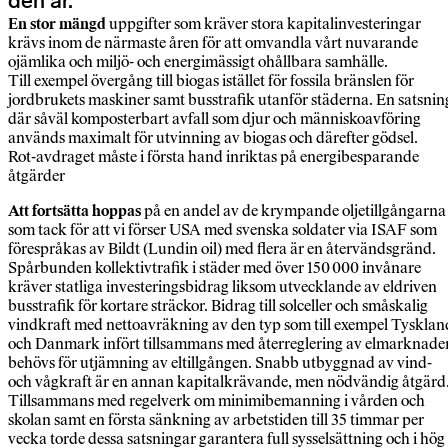
den är.
En stor mängd
uppgifter som kräver stora kapitalinvesteringar
krävs inom de närmaste åren för att omvandla vårt nuvarande
ojämlika och miljö- och energimässigt ohållbara samhälle.
Till exempel övergång till biogas istället för fossila bränslen för
jordbrukets maskiner samt busstrafik utanför städerna. En satsnin
där såväl komposterbart avfall som djur och människoavföring
används maximalt för utvinning av biogas och därefter gödsel.
Rot-avdraget måste i första hand inriktas på energibesparande
åtgärder
Att fortsätta hoppas
på en andel av de krympande oljetillgångarna
som tack för att vi förser USA med svenska soldater via ISAF som
förespråkas av Bildt (Lundin oil) med flera är en återvändsgränd.
Spårbunden kollektivtrafik i städer med över 150 000 invånare
kräver statliga investeringsbidrag liksom utvecklande av eldriven
busstrafik för kortare sträckor. Bidrag till solceller och småskalig
vindkraft med nettoavräkning av den typ som till exempel Tysklan
och Danmark infört tillsammans med återreglering av elmarknade
behövs för utjämning av eltillgången. Snabb utbyggnad av vind-
och vågkraft är en annan kapitalkrävande, men nödvändig åtgärd
Tillsammans med regelverk om minimibemanning i vården och
skolan samt en första sänkning av arbetstiden till 35 timmar per
vecka torde dessa satsningar garantera full sysselsättning och i hög