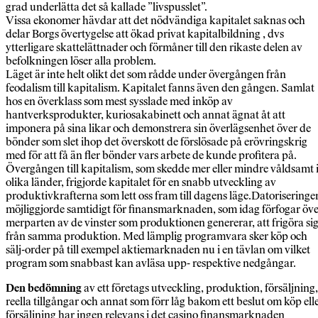
grad underlätta det så kallade ”livspusslet”.
Vissa ekonomer hävdar att det nödvändiga kapitalet saknas och
delar Borgs övertygelse att ökad privat kapitalbildning , dvs
ytterligare skattelättnader och förmåner till den rikaste delen av
befolkningen löser alla problem.
Läget är inte helt olikt det som rådde under övergången från
feodalism till kapitalism. Kapitalet fanns även den gången. Samlat
hos en överklass som mest sysslade med inköp av
hantverksprodukter, kuriosakabinett och annat ägnat åt att
imponera på sina likar och demonstrera sin överlägsenhet över de
bönder som slet ihop det överskott de förslösade på erövringskrig
med för att få än fler bönder vars arbete de kunde profitera på.
Övergången till kapitalism, som skedde mer eller mindre våldsamt 
olika länder, frigjorde kapitalet för en snabb utveckling av
produktivkrafterna som lett oss fram till dagens läge.Datoriseringe
möjliggjorde samtidigt för finansmarknaden, som idag förfogar öv
merparten av de vinster som produktionen genererar, att frigöra si
från samma produktion. Med lämplig programvara sker köp och
sälj-order på till exempel aktiemarknaden nu i en tävlan om vilket
program som snabbast kan avläsa upp- respektive nedgångar.
Den bedömning
av ett företags utveckling, produktion, försäljning,
reella tillgångar och annat som förr låg bakom ett beslut om köp ell
försäljning har ingen relevans i det casino finansmarknaden