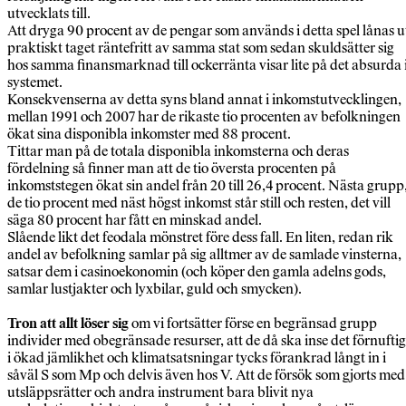
utvecklats till.
Att dryga 90 procent av de pengar som används i detta spel lånas u
praktiskt taget räntefritt av samma stat som sedan skuldsätter sig
hos samma finansmarknad till ockerränta visar lite på det absurda 
systemet.
Konsekvenserna av detta syns bland annat i inkomstutvecklingen,
mellan 1991 och 2007 har de rikaste tio procenten av befolkningen
ökat sina disponibla inkomster med 88 procent.
Tittar man på de totala disponibla inkomsterna och deras
fördelning så finner man att de tio översta procenten på
inkomststegen ökat sin andel från 20 till 26,4 procent. Nästa grupp
de tio procent med näst högst inkomst står still och resten, det vill
säga 80 procent har fått en minskad andel.
Slående likt det feodala mönstret före dess fall. En liten, redan rik
andel av befolkning samlar på sig alltmer av de samlade vinsterna,
satsar dem i casinoekonomin (och köper den gamla adelns gods,
samlar lustjakter och lyxbilar, guld och smycken).
Tron att allt löser sig
om vi fortsätter förse en begränsad grupp
individer med obegränsade resurser, att de då ska inse det förnufti
i ökad jämlikhet och klimatsatsningar tycks förankrad långt in i
såväl S som Mp och delvis även hos V. Att de försök som gjorts med
utsläppsrätter och andra instrument bara blivit nya