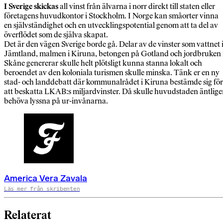
I Sverige skickas
all vinst från älvarna i norr direkt till staten eller
företagens huvudkontor i Stockholm. I Norge kan småorter vinna
en självständighet och en utvecklingspotential genom att ta del av
överflödet som de själva skapat.
Det är den vägen Sverige borde gå. Delar av de vinster som vattnet 
Jämtland, malmen i Kiruna, betongen på Gotland och jordbruken 
Skåne genererar skulle helt plötsligt kunna stanna lokalt och
beroendet av den koloniala turismen skulle minska. Tänk er en ny
stad- och landdebatt där kommunalrådet i Kiruna bestämde sig för
att beskatta LKAB:s miljardvinster. Då skulle huvudstaden äntlig
behöva lyssna på ur-invånarna.
America Vera Zavala
Läs mer från skribenten
Relaterat