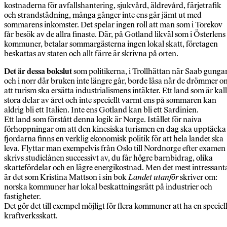
kostnaderna för avfallshantering, sjukvård, äldrevård, färjetrafik
och strandstädning, många gånger inte ens går jämt ut med
sommarens inkomster. Det spelar ingen roll att man som i Torekov
får besök av de allra finaste. Där, på Gotland likväl som i Österlens
kommuner, betalar sommargästerna ingen lokal skatt, företagen
beskattas av staten och allt färre är skrivna på orten.
Det är dessa bokslut
som politikerna, i Trollhättan när Saab gungar
och i norr där bruken inte längre går, borde läsa när de drömmer o
att turism ska ersätta industrialismens intäkter. Ett land som är kall
stora delar av året och inte speciellt varmt ens på sommaren kan
aldrig bli ett Italien. Inte ens Gotland kan bli ett Sardinien.
Ett land som förstått denna logik är Norge. Istället för naiva
förhoppningar om att den kinesiska turismen en dag ska upptäcka
fjordarna finns en verklig ekonomisk politik för att hela landet ska
leva. Flyttar man exempelvis från Oslo till Nordnorge efter examen
skrivs studielånen successivt av, du får högre barnbidrag, olika
skattefördelar och en lägre energikostnad. Men det mest intressant
är det som Kristina Mattson i sin bok
Landet utanför
skriver om:
norska kommuner har lokal beskattningsrätt på industrier och
fastigheter.
Det gör det till exempel möjligt för flera kommuner att ha en speciel
kraftverksskatt.