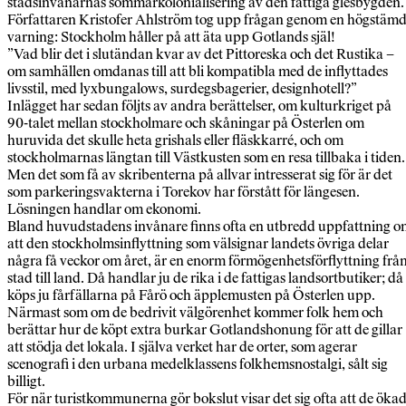
stadsinvånarnas sommarkolonialisering av den fattiga glesbygden.
Författaren Kristofer Ahlström tog upp frågan genom en högstäm
varning: Stockholm håller på att äta upp Gotlands själ!
”Vad blir det i slutändan kvar av det Pittoreska och det Rustika –
om samhällen omdanas till att bli kompatibla med de inflyttades
livsstil, med lyxbungalows, surdegsbagerier, designhotell?”
Inlägget har sedan följts av andra berättelser, om kulturkriget på
90-talet mellan stockholmare och skåningar på Österlen om
huruvida det skulle heta grishals eller fläskkarré, och om
stockholmarnas längtan till Västkusten som en resa tillbaka i tiden.
Men det som få av skribenterna på allvar intresserat sig för är det
som parkeringsvakterna i Torekov har förstått för längesen.
Lösningen handlar om ekonomi.
Bland huvudstadens invånare finns ofta en utbredd uppfattning 
att den stockholmsinflyttning som välsignar landets övriga delar
några få veckor om året, är en enorm förmögenhetsförflyttning frå
stad till land. Då handlar ju de rika i de fattigas landsortbutiker; då
köps ju fårfällarna på Fårö och äpplemusten på Österlen upp.
Närmast som om de bedrivit välgörenhet kommer folk hem och
berättar hur de köpt extra burkar Gotlandshonung för att de gillar
att stödja det lokala. I själva verket har de orter, som agerar
scenografi i den urbana medelklassens folkhemsnostalgi, sålt sig
billigt.
För när turistkommunerna gör bokslut visar det sig ofta att de öka