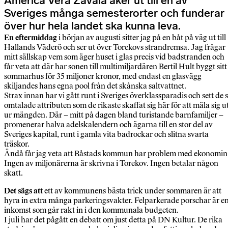
America Vera Zavala åker ut till en av
Sveriges många semesterorter och funderar
över hur hela landet ska kunna leva.
En eftermiddag
i början av augusti sitter jag på en båt på väg ut till
Hallands Väderö och ser ut över Torekovs strandremsa. Jag frågar
mitt sällskap vem som äger huset i glas precis vid badstranden och
får veta att där har sonen till multimiljardären Bertil Hult byggt sitt
sommarhus för 35 miljoner kronor, med endast en glasvägg
skiljandes hans egna pool från det skånska saltvattnet.
Strax innan har vi gått runt i Sveriges överklassparadis och sett de 
omtalade attributen som de rikaste skaffat sig här för att mäla sig u
ur mängden. Där – mitt på dagen bland turistande barnfamiljer –
promenerar halva adelskalendern och ägarna till en stor del av
Sveriges kapital, runt i gamla vita badrockar och slitna svarta
träskor.
Ändå får jag veta att Båstads kommun har problem med ekonomin
Ingen av miljonärerna är skrivna i Torekov. Ingen betalar någon
skatt.
Det sägs att
ett av kommunens bästa trick under sommaren är att
hyra in extra många parkeringsvakter. Felparkerade porschar är e
inkomst som går rakt in i den kommunala budgeten.
I juli har det pågått en debatt om just detta på DN Kultur. De rika