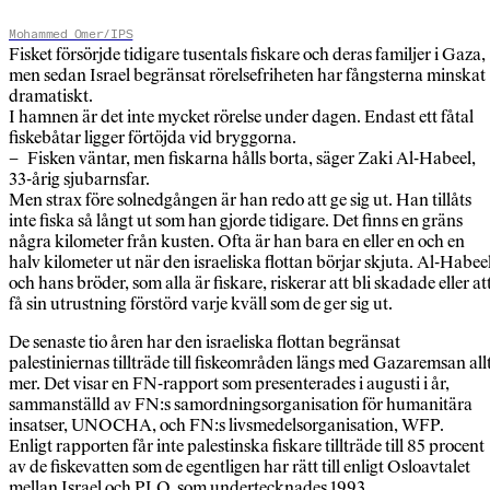
Mohammed Omer/IPS
Fisket försörjde tidigare tusentals fiskare och deras familjer i Gaza,
men sedan Israel begränsat rörelsefriheten har fångsterna minskat
dramatiskt.
I hamnen är det inte mycket rörelse under dagen. Endast ett fåtal
fiskebåtar ligger förtöjda vid bryggorna.
– Fisken väntar, men fiskarna hålls borta, säger Zaki Al-Habeel,
33-årig sjubarnsfar.
Men strax före solnedgången är han redo att ge sig ut. Han tillåts
inte fiska så långt ut som han gjorde tidigare. Det finns en gräns
några kilometer från kusten. Ofta är han bara en eller en och en
halv kilometer ut när den israeliska flottan börjar skjuta. Al-Habee
och hans bröder, som alla är fiskare, riskerar att bli skadade eller at
få sin utrustning förstörd varje kväll som de ger sig ut.
De senaste tio åren har den israeliska flottan begränsat
palestiniernas tillträde till fiskeområden längs med Gazaremsan all
mer. Det visar en FN-rapport som presenterades i augusti i år,
sammanställd av FN:s samordningsorganisation för humanitära
insatser, UNOCHA, och FN:s livsmedelsorganisation, WFP.
Enligt rapporten får inte palestinska fiskare tillträde till 85 procent
av de fiskevatten som de egentligen har rätt till enligt Osloavtalet
mellan Israel och PLO, som undertecknades 1993.