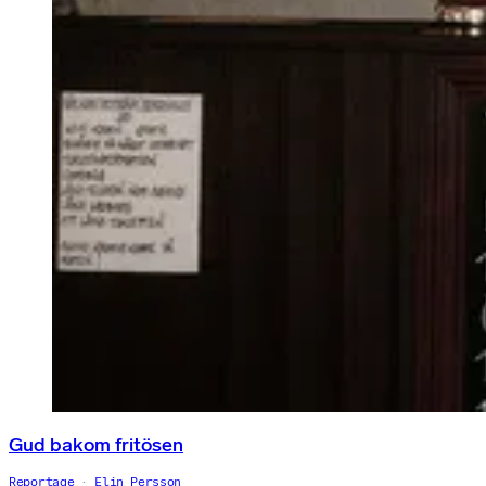
Gud bakom fritösen
Reportage
Elin Persson