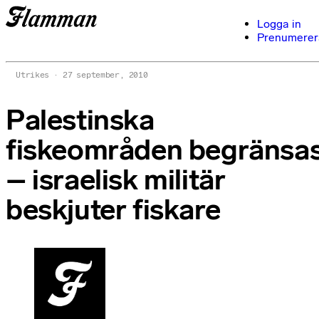
Logga in
Prenumerer
Utrikes
27 september, 2010
Palestinska
fiskeområden begränsa
– israelisk militär
beskjuter fiskare