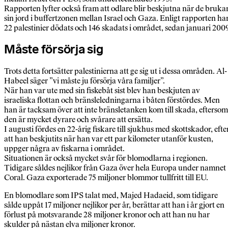
Rapporten lyfter också fram att odlare blir beskjutna när de bruka
sin jord i buffertzonen mellan Israel och Gaza. Enligt rapporten ha
22 palestinier dödats och 146 skadats i området, sedan januari 200
Måste försörja sig
Trots detta fortsätter palestinierna att ge sig ut i dessa områden. Al-
Habeel säger ”vi måste ju försörja våra familjer”.
När han var ute med sin fiskebåt sist blev han beskjuten av
israeliska flottan och bränsleledningarna i båten förstördes. Men
han är tacksam över att inte bränsletanken kom till skada, eftersom
den är mycket dyrare och svårare att ersätta.
I augusti fördes en 22-årig fiskare till sjukhus med skottskador, efte
att han beskjutits när han var ett par kilometer utanför kusten,
uppger några av fiskarna i området.
Situationen är också mycket svår för blomodlarna i regionen.
Tidigare såldes nejlikor från Gaza över hela Europa under namnet
Coral. Gaza exporterade 75 miljoner blommor tullfritt till EU.
En blomodlare som IPS talat med, Majed Hadaeid, som tidigare
sålde uppåt 17 miljoner nejlikor per år, berättar att han i år gjort en
förlust på motsvarande 28 miljoner kronor och att han nu har
skulder på nästan elva miljoner kronor.