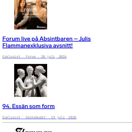
Forum live på Absintbaren – Julis
Flammanexklusiva avsnitt!
Exklusivt
Forum
28 juli, 2026
94. Essän som form
Exklusivt
Gästabudet
19 juli, 2026