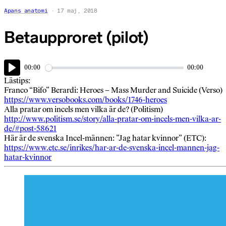
Apans anatomi
17 maj, 2018
Betaupproret (pilot)
00:00
00:00
Play
Lästips:
Franco “Bifo” Berardi: Heroes – Mass Murder and Suicide (Verso)
https://www.versobooks.com/books/1746-heroes
Alla pratar om incels men vilka är de? (Politism)
http://www.politism.se/story/alla-pratar-om-incels-men-vilka-ar-
de/#post-58621
Här är de svenska Incel-männen: ”Jag hatar kvinnor” (ETC):
https://www.etc.se/inrikes/har-ar-de-svenska-incel-mannen-jag-
hatar-kvinnor