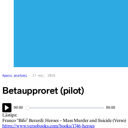
Apans anatomi
17 maj, 2018
Betaupproret (pilot)
00:00
00:00
Play
Lästips:
Franco “Bifo” Berardi: Heroes – Mass Murder and Suicide (Verso)
https://www.versobooks.com/books/1746-heroes