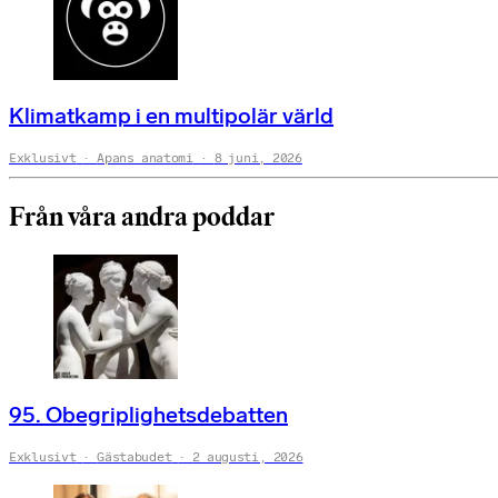
Klimatkamp i en multipolär värld
Exklusivt
Apans anatomi
8 juni, 2026
Från våra andra poddar
95. Obegriplighetsdebatten
Exklusivt
Gästabudet
2 augusti, 2026