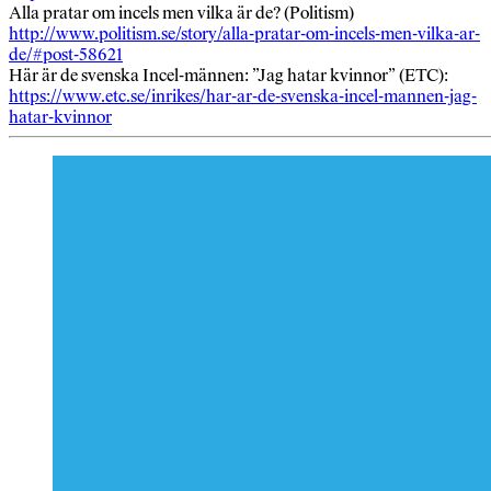
Alla pratar om incels men vilka är de? (Politism)
http://www.politism.se/story/alla-pratar-om-incels-men-vilka-ar-
de/#post-58621
Här är de svenska Incel-männen: ”Jag hatar kvinnor” (ETC):
https://www.etc.se/inrikes/har-ar-de-svenska-incel-mannen-jag-
hatar-kvinnor