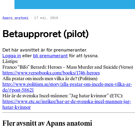
Apans anatomi
17 maj, 2018
Betaupproret (pilot)
Det här avsnittet är för prenumeranter.
Logga in
eller
bli prenumerant
för att lyssna.
Lästips:
Franco “Bifo” Berardi: Heroes – Mass Murder and Suicide (Verso)
https://www.versobooks.com/books/1746-heroes
Alla pratar om incels men vilka är de? (Politism)
http://www.politism.se/story/alla-pratar-om-incels-men-vilka-ar-
de/#post-58621
Här är de svenska Incel-männen: ”Jag hatar kvinnor” (ETC):
https://www.etc.se/inrikes/har-ar-de-svenska-incel-mannen-jag-
hatar-kvinnor
Fler avsnitt av Apans anatomi