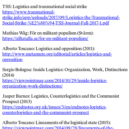
TSS: Logistics and transnational social strike
https://www.transnational-
strike.info/app/uploads/2017/09/Logistics-the-Transnational-
Social-Strike-%E2%80%94-TSS-Journal-Fall-2017-1.pdf
Mathias Wåg: För en militant populism (Svärm):
https://alltatalla.se/for-en-militant-populism/
Alberto Toscano: Logistics and opposition (2011):
http://www.metamute.org/editorial/articles/logistics-and-
opposition
Sergio Bologna: Inside Logistics: Organization, Work, Distinctions
(2014)
https://viewpointmag.com/2014/10/29/inside-logistics-
organization-work-distinctions/
Jasper Barnes: Logistics, Counterlogistics and the Communist
Prospect (2013)
https://endnotes.org.uk/issues/3/en/endnotes-logistics-
counterlogistics-and-the-communist-prospect
Alberto Toscano: Lineaments of the logistical state (2015):
https://viewpointmag.com/2014/09/28/lineaments-of-the-