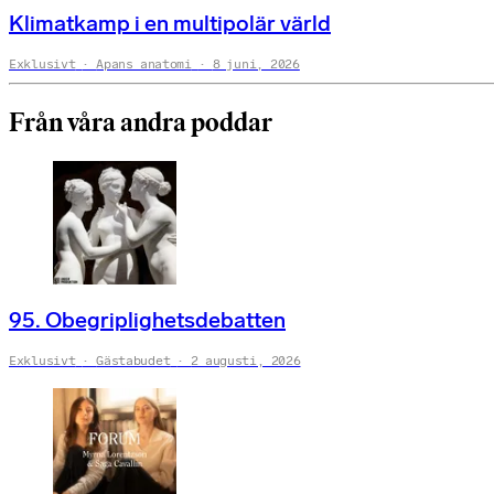
Klimatkamp i en multipolär värld
Exklusivt
Apans anatomi
8 juni, 2026
Från våra andra poddar
95. Obegriplighetsdebatten
Exklusivt
Gästabudet
2 augusti, 2026