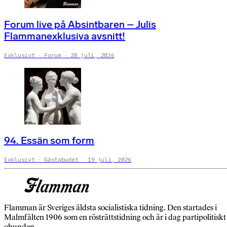
Forum live på Absintbaren – Julis
Flammanexklusiva avsnitt!
Exklusivt
Forum
28 juli, 2026
94. Essän som form
Exklusivt
Gästabudet
19 juli, 2026
Flamman är Sveriges äldsta socialistiska tidning. Den startades i
Malmfälten 1906 som en rösträttstidning och är i dag partipolitiskt
obunden.