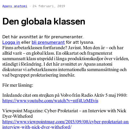
Apans anatomi
24 februari, 2019
Den globala klassen
Det här avsnittet är för prenumeranter.
Logga in
eller
bli prenumerant
för att lyssna.
Finns arbetarklassen fortfarande? Javisst. Men den är – och har
alltid varit – en global klass. En olikartat och fragmenterat
sammansatt klass utspridd i långa produktionskedjor över världen
ständigt i förändring. I det här avsnittet av Apans anatomi
diskuterar vi arbetarklassens internationella sammansättning och
vad begreppet proletarisering innebär.
För mer läsning:
Inledande citat om strejken på Volvo från Radio Aktiv 5 maj 1980:
https://www.youtube.com/watch?v=ntf4UzMEvis
Viewpoint Magazine: Cyber-Proletariat – an Interview with Nick
Dyer-Witheford
https://www.viewpointmag.com/2015/09/08/cyber-proletariat-an
interview-with-nick-dyer-witheford/