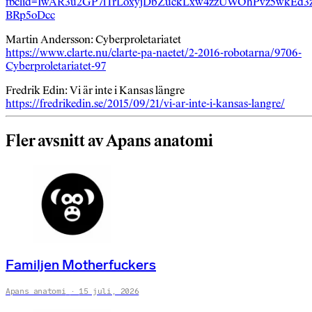
fbclid=IwAR3u2GP7iTrLoxyjDbZuckLxw4zzUWOhPvz5wkEd3
BRp5oDcc
Martin Andersson: Cyberproletariatet
https://www.clarte.nu/clarte-pa-naetet/2-2016-robotarna/9706-
Cyberproletariatet-97
Fredrik Edin: Vi är inte i Kansas längre
https://fredrikedin.se/2015/09/21/vi-ar-inte-i-kansas-langre/
Fler avsnitt av Apans anatomi
Familjen Motherfuckers
Apans anatomi
15 juli, 2026