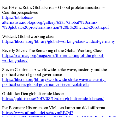
Karl-Heinz Roth: Global crisis – Global proletarianisation –
Counterperspectives
https://biblioteca-
alternativa.noblogs.org/gallery/6235/Global%20crisis-
%20global%20proletarianisation%20k%20heinz%20roth.pdf
Wildcat: Global working class
https://libcom.org/library/global-working-class-wildcat-germany
Beverly Silver: The Remaking of the Global Working Class
https://roarmag.org/magazine/the-remaking-of-the-global-
working-class/
Steven Colatrella: A worldwide strike wave, austerity and the
political crisis of global governance
https://libcom.org/library/worldwide-strike-wave-austerity-
political-crisis-global-governance-steven-colatrella
Guldfiske: Den globaliserade klassen
https://guldfiske.se/2017/08/19/den-globaliserade-klassen/
Per Bohman: Historien om VM – en kamp om dödssiffrorna
https://www.aftonbladet.se/a/vmREQ4?