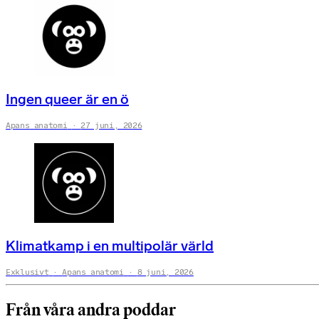
Ingen queer är en ö
Apans anatomi
27 juni, 2026
Klimatkamp i en multipolär värld
Exklusivt
Apans anatomi
8 juni, 2026
Från våra andra poddar