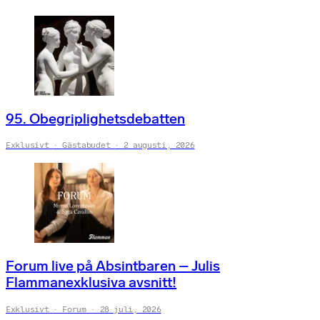
95. Obegriplighetsdebatten
Exklusivt
Gästabudet
2 augusti, 2026
Forum live på Absintbaren – Julis
Flammanexklusiva avsnitt!
Exklusivt
Forum
28 juli, 2026