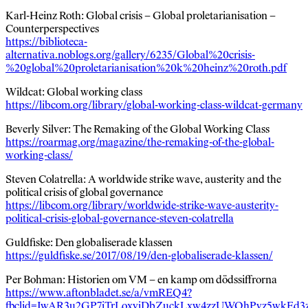
Karl-Heinz Roth: Global crisis – Global proletarianisation –
Counterperspectives
https://biblioteca-
alternativa.noblogs.org/gallery/6235/Global%20crisis-
%20global%20proletarianisation%20k%20heinz%20roth.pdf
Wildcat: Global working class
https://libcom.org/library/global-working-class-wildcat-germany
Beverly Silver: The Remaking of the Global Working Class
https://roarmag.org/magazine/the-remaking-of-the-global-
working-class/
Steven Colatrella: A worldwide strike wave, austerity and the
political crisis of global governance
https://libcom.org/library/worldwide-strike-wave-austerity-
political-crisis-global-governance-steven-colatrella
Guldfiske: Den globaliserade klassen
https://guldfiske.se/2017/08/19/den-globaliserade-klassen/
Per Bohman: Historien om VM – en kamp om dödssiffrorna
https://www.aftonbladet.se/a/vmREQ4?
fbclid=IwAR3u2GP7iTrLoxyjDbZuckLxw4zzUWOhPvz5wkEd3