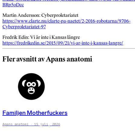
BRp5oDcc
Martin Andersson: Cyberproletariatet
https://www.clarte.nu/clarte-pa-naetet/2-2016-robotarna/9706-
Cyberproletariatet-97
Fredrik Edin: Vi är inte i Kansas längre
https://fredrikedin.se/2015/09/21/vi-ar-inte-i-kansas-langre/
Fler avsnitt av Apans anatomi
Familjen Motherfuckers
Apans anatomi
15 juli, 2026