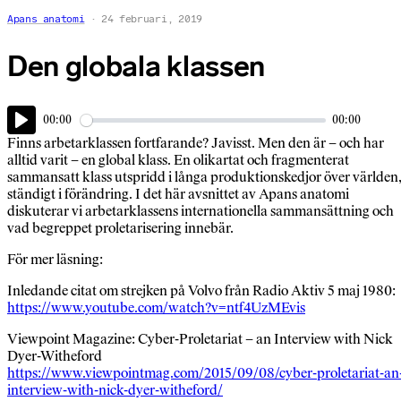
Apans anatomi
24 februari, 2019
Den globala klassen
00:00
00:00
Play
Finns arbetarklassen fortfarande? Javisst. Men den är – och har
alltid varit – en global klass. En olikartat och fragmenterat
sammansatt klass utspridd i långa produktionskedjor över världen
ständigt i förändring. I det här avsnittet av Apans anatomi
diskuterar vi arbetarklassens internationella sammansättning och
vad begreppet proletarisering innebär.
För mer läsning:
Inledande citat om strejken på Volvo från Radio Aktiv 5 maj 1980:
https://www.youtube.com/watch?v=ntf4UzMEvis
Viewpoint Magazine: Cyber-Proletariat – an Interview with Nick
Dyer-Witheford
https://www.viewpointmag.com/2015/09/08/cyber-proletariat-an
interview-with-nick-dyer-witheford/