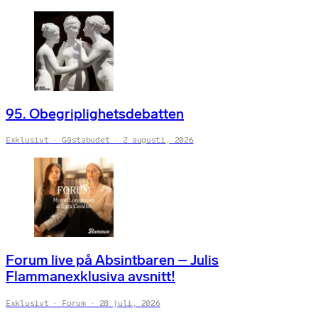
95. Obegriplighetsdebatten
Exklusivt
Gästabudet
2 augusti, 2026
Forum live på Absintbaren – Julis
Flammanexklusiva avsnitt!
Exklusivt
Forum
28 juli, 2026