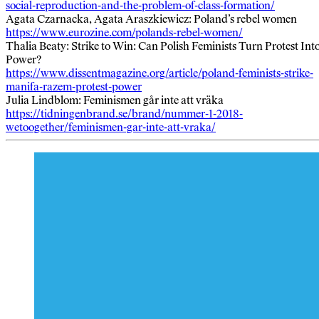
social-reproduction-and-the-problem-of-class-formation/
Agata Czarnacka, Agata Araszkiewicz: Poland’s rebel women
https://www.eurozine.com/polands-rebel-women/
Thalia Beaty: Strike to Win: Can Polish Feminists Turn Protest Int
Power?
https://www.dissentmagazine.org/article/poland-feminists-strike-
manifa-razem-protest-power
Julia Lindblom: Feminismen går inte att vräka
https://tidningenbrand.se/brand/nummer-1-2018-
wetoogether/feminismen-gar-inte-att-vraka/