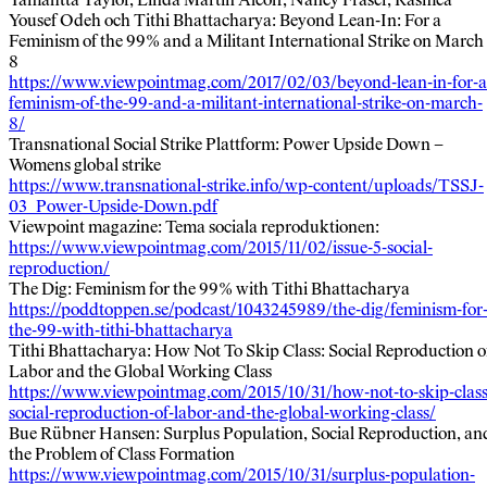
Yousef Odeh och Tithi Bhattacharya: Beyond Lean-In: For a
Feminism of the 99% and a Militant International Strike on March
8
https://www.viewpointmag.com/2017/02/03/beyond-lean-in-for-a
feminism-of-the-99-and-a-militant-international-strike-on-march-
8/
Transnational Social Strike Plattform: Power Upside Down –
Womens global strike
https://www.transnational-strike.info/wp-content/uploads/TSSJ-
03_Power-Upside-Down.pdf
Viewpoint magazine: Tema sociala reproduktionen:
https://www.viewpointmag.com/2015/11/02/issue-5-social-
reproduction/
The Dig: Feminism for the 99% with Tithi Bhattacharya
https://poddtoppen.se/podcast/1043245989/the-dig/feminism-for
the-99-with-tithi-bhattacharya
Tithi Bhattacharya: How Not To Skip Class: Social Reproduction o
Labor and the Global Working Class
https://www.viewpointmag.com/2015/10/31/how-not-to-skip-class
social-reproduction-of-labor-and-the-global-working-class/
Bue Rübner Hansen: Surplus Population, Social Reproduction, an
the Problem of Class Formation
https://www.viewpointmag.com/2015/10/31/surplus-population-