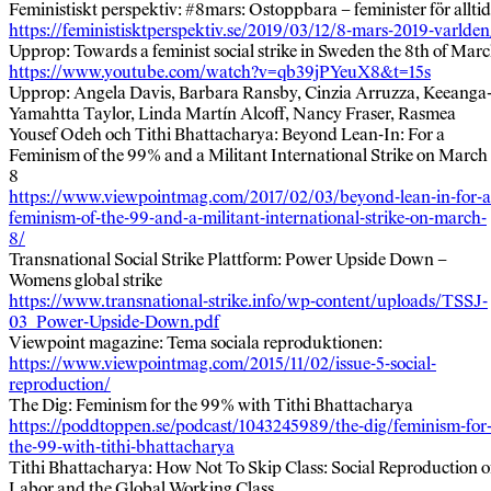
Feministiskt perspektiv: #8mars: Ostoppbara – feminister för alltid
https://feministisktperspektiv.se/2019/03/12/8-mars-2019-varlden
Upprop: Towards a feminist social strike in Sweden the 8th of Mar
https://www.youtube.com/watch?v=qb39jPYeuX8&t=15s
Upprop: Angela Davis, Barbara Ransby, Cinzia Arruzza, Keeanga
Yamahtta Taylor, Linda Martín Alcoff, Nancy Fraser, Rasmea
Yousef Odeh och Tithi Bhattacharya: Beyond Lean-In: For a
Feminism of the 99% and a Militant International Strike on March
8
https://www.viewpointmag.com/2017/02/03/beyond-lean-in-for-a
feminism-of-the-99-and-a-militant-international-strike-on-march-
8/
Transnational Social Strike Plattform: Power Upside Down –
Womens global strike
https://www.transnational-strike.info/wp-content/uploads/TSSJ-
03_Power-Upside-Down.pdf
Viewpoint magazine: Tema sociala reproduktionen:
https://www.viewpointmag.com/2015/11/02/issue-5-social-
reproduction/
The Dig: Feminism for the 99% with Tithi Bhattacharya
https://poddtoppen.se/podcast/1043245989/the-dig/feminism-for
the-99-with-tithi-bhattacharya
Tithi Bhattacharya: How Not To Skip Class: Social Reproduction o
Labor and the Global Working Class