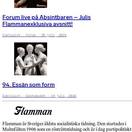
Forum live på Absintbaren – Julis
Flammanexklusiva avsnitt!
Exklusivt
Forum
28 juli, 2026
94. Essän som form
Exklusivt
Gästabudet
19 juli, 2026
Flamman är Sveriges äldsta socialistiska tidning. Den startades i
Malmfälten 1906 som en rösträttstidning och är i dag partipolitiskt