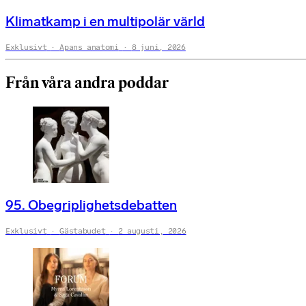
Klimatkamp i en multipolär värld
Exklusivt
Apans anatomi
8 juni, 2026
Från våra andra poddar
95. Obegriplighetsdebatten
Exklusivt
Gästabudet
2 augusti, 2026