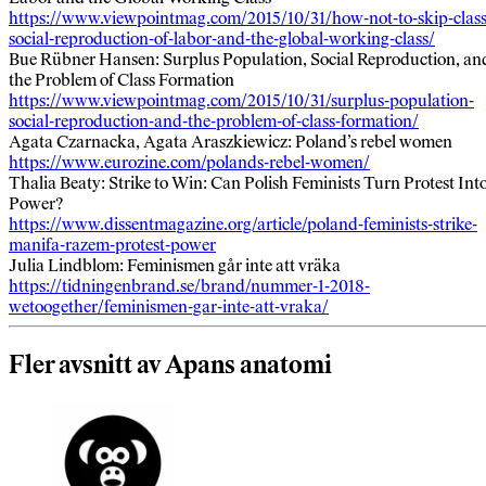
https://www.viewpointmag.com/2015/10/31/how-not-to-skip-class
social-reproduction-of-labor-and-the-global-working-class/
Bue Rübner Hansen: Surplus Population, Social Reproduction, an
the Problem of Class Formation
https://www.viewpointmag.com/2015/10/31/surplus-population-
social-reproduction-and-the-problem-of-class-formation/
Agata Czarnacka, Agata Araszkiewicz: Poland’s rebel women
https://www.eurozine.com/polands-rebel-women/
Thalia Beaty: Strike to Win: Can Polish Feminists Turn Protest Int
Power?
https://www.dissentmagazine.org/article/poland-feminists-strike-
manifa-razem-protest-power
Julia Lindblom: Feminismen går inte att vräka
https://tidningenbrand.se/brand/nummer-1-2018-
wetoogether/feminismen-gar-inte-att-vraka/
Fler avsnitt av Apans anatomi