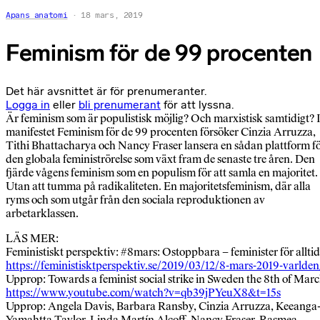
Apans anatomi
18 mars, 2019
Feminism för de 99 procenten
Det här avsnittet är för prenumeranter.
Logga in
eller
bli prenumerant
för att lyssna.
Är feminism som är populistisk möjlig? Och marxistisk samtidigt? 
manifestet Feminism för de 99 procenten försöker Cinzia Arruzza,
Tithi Bhattacharya och Nancy Fraser lansera en sådan plattform f
den globala feministrörelse som växt fram de senaste tre åren. Den
fjärde vågens feminism som en populism för att samla en majoritet.
Utan att tumma på radikaliteten. En majoritetsfeminism, där alla
ryms och som utgår från den sociala reproduktionen av
arbetarklassen.
LÄS MER:
Feministiskt perspektiv: #8mars: Ostoppbara – feminister för alltid
https://feministisktperspektiv.se/2019/03/12/8-mars-2019-varlden
Upprop: Towards a feminist social strike in Sweden the 8th of Mar
https://www.youtube.com/watch?v=qb39jPYeuX8&t=15s
Upprop: Angela Davis, Barbara Ransby, Cinzia Arruzza, Keeanga
Yamahtta Taylor, Linda Martín Alcoff, Nancy Fraser, Rasmea