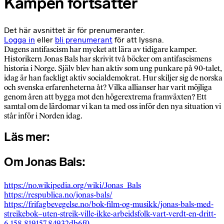
Kampen fortsätter
Det här avsnittet är för prenumeranter.
Logga in
eller
bli prenumerant
för att lyssna.
Dagens antifascism har mycket att lära av tidigare kamper.
Historikern Jonas Bals har skrivit två böcker om antifascismens
historia i Norge. Själv blev han aktiv som ung punkare på 90-talet,
idag är han fackligt aktiv socialdemokrat. Hur skiljer sig de norska
och svenska erfarenheterna åt? Vilka allianser har varit möjliga
genom åren att bygga mot den högerextrema framväxten? Ett
samtal om de lärdomar vi kan ta med oss inför den nya situation vi
står inför i Norden idag.
Läs mer:
Om Jonas Bals:
https://no.wikipedia.org/wiki/Jonas_Bals
https://respublica.no/jonas-bals/
https://frifagbevegelse.no/bok-film-og-musikk/jonas-bals-med-
streikebok–uten-streik-ville-ikke-arbeidsfolk-vart-verdt-en-dritt-
6.158.819157.84932db6f0