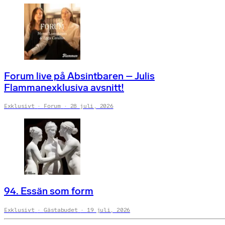
Forum live på Absintbaren – Julis
Flammanexklusiva avsnitt!
Exklusivt
Forum
28 juli, 2026
94. Essän som form
Exklusivt
Gästabudet
19 juli, 2026