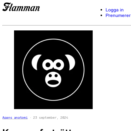
Logga in
Prenumerer
Apans anatomi
23 september, 2024