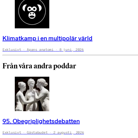
Klimatkamp i en multipolär värld
Exklusivt
Apans anatomi
8 juni, 2026
Från våra andra poddar
95. Obegriplighetsdebatten
Exklusivt
Gästabudet
2 augusti, 2026