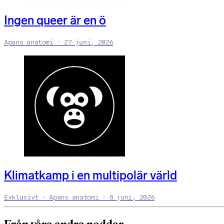
Ingen queer är en ö
Apans anatomi
27 juni, 2026
Klimatkamp i en multipolär värld
Exklusivt
Apans anatomi
8 juni, 2026