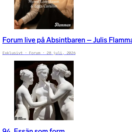
Forum live på Absintbaren – Julis Flamma
Exklusivt
Forum
28 juli, 2026
94. Essän som form