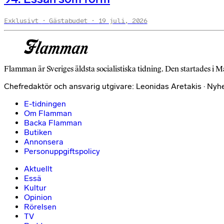
Exklusivt
Gästabudet
19 juli, 2026
Flamman är Sveriges äldsta socialistiska tidning. Den startades i M
Chefredaktör och ansvarig utgivare: Leonidas Aretakis · Nyh
E-tidningen
Om Flamman
Backa Flamman
Butiken
Annonsera
Personuppgiftspolicy
Aktuellt
Essä
Kultur
Opinion
Rörelsen
TV