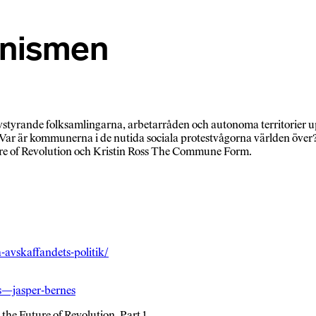
nismen
rande folksamlingarna, arbetarråden och autonoma territorier uppko
? Var är kommunerna i de nutida sociala protestvågorna världen öve
ure of Revolution och Kristin Ross The Commune Form.
-avskaffandets-politik/
es—jasper-bernes
the Future of Revolution, Part 1