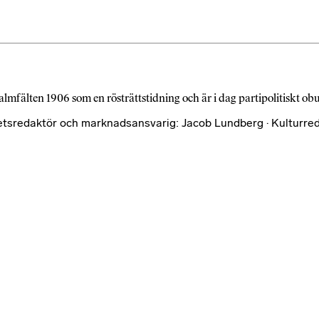
almfälten 1906 som en rösträttstidning och är i dag partipolitiskt o
etsredaktör och marknadsansvarig: Jacob Lundberg · Kulturred