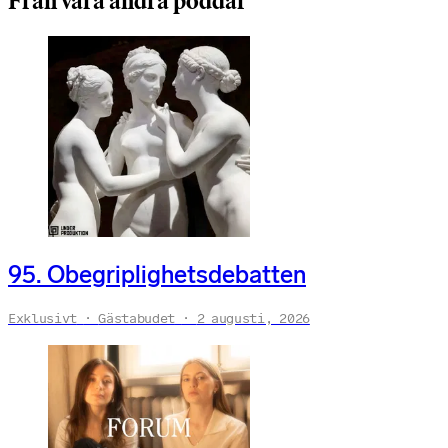
Från våra andra poddar
95. Obegriplighetsdebatten
Exklusivt
Gästabudet
2 augusti, 2026