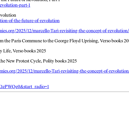
evolution-part-1
evolution
ion-of-the-future-of-revolution
ies.org/2025/12/marcello-Tarì-revisiting-the-concept-of-revolution
om the Paris Commune to the George Floyd Uprising, Verso books 2
 Life, Verso books 2025
the New Protest Cycle, Polity books 2025
mies.org/2025/12/marcello-Tarì-revisiting-the-concept-of-revolution
X1ePWQe0&start_radio=1