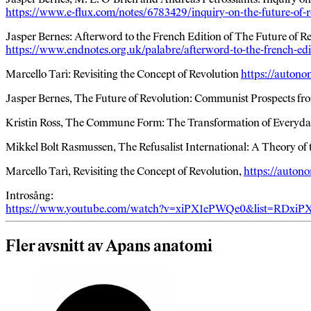
https://www.e-flux.com/notes/6783429/inquiry-on-the-future-of-r
Jasper Bernes: Afterword to the French Edition of The Future of R
https://www.endnotes.org.uk/palabre/afterword-to-the-french-edit
Marcello Tarì: Revisiting the Concept of Revolution
https://autonom
Jasper Bernes, The Future of Revolution: Communist Prospects fr
Kristin Ross, The Commune Form: The Transformation of Everyday
Mikkel Bolt Rasmussen, The Refusalist International: A Theory of 
Marcello Tarì, Revisiting the Concept of Revolution,
https://autono
Introsång:
https://www.youtube.com/watch?v=xiPX1ePWQe0&list=RDxiP
Fler avsnitt av Apans anatomi