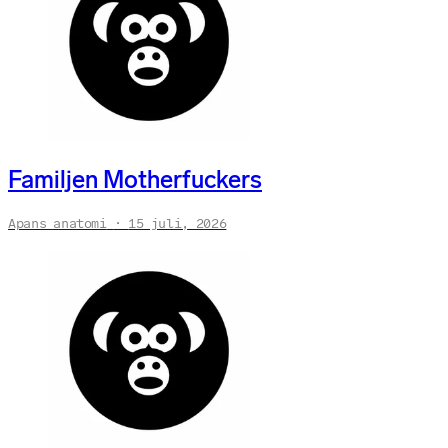
Familjen Motherfuckers
Apans anatomi
15 juli, 2026