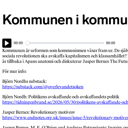
Kommunen i kommu
00:00
00:00
Play
Kommunen är urformen som kommunismen växer fram ur. De självsty
sociala revolutionen ska avskaffa kapitalismen och klassamhället
är tillbaka i Apans anatomi och diskuterar Jasper Bernes The Fut
För mer info:
Björn Nordhs substack:
https://substack.com/@overlevandetsoken
Björn Nordh: Politikens avskaffande och avskaffandets politik
https://tidningenbrand.se/2026/05/30/politikens-avskaffande-och
Jasper Bernes: Revolutionary motivesv
https://www.endnotes.org.uk/issues/issue-5/revolutionary-motiv
Jasper Bernes, M. E. O’Brien and Andreas Petrossiants: Inquiry on 