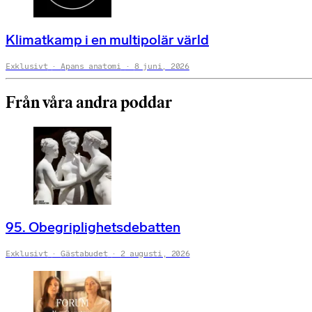
Klimatkamp i en multipolär värld
Exklusivt
Apans anatomi
8 juni, 2026
Från våra andra poddar
95. Obegriplighetsdebatten
Exklusivt
Gästabudet
2 augusti, 2026