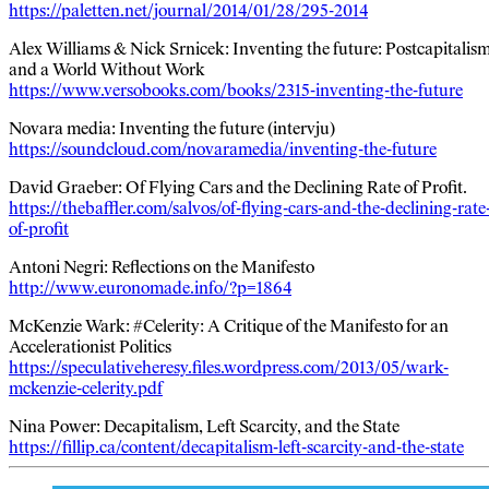
https://paletten.net/journal/2014/01/28/295-2014
Alex Williams & Nick Srnicek: Inventing the future: Postcapitalis
and a World Without Work
https://www.versobooks.com/books/2315-inventing-the-future
Novara media: Inventing the future (intervju)
https://soundcloud.com/novaramedia/inventing-the-future
David Graeber: Of Flying Cars and the Declining Rate of Profit.
https://thebaffler.com/salvos/of-flying-cars-and-the-declining-rate
of-profit
Antoni Negri: Reflections on the Manifesto
http://www.euronomade.info/?p=1864
McKenzie Wark: #Celerity: A Critique of the Manifesto for an
Accelerationist Politics
https://speculativeheresy.files.wordpress.com/2013/05/wark-
mckenzie-celerity.pdf
Nina Power: Decapitalism, Left Scarcity, and the State
https://fillip.ca/content/decapitalism-left-scarcity-and-the-state