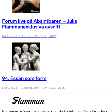
Forum live på Absintbaren – Julis
Flammanexklusiva avsnitt!
Exklusivt
Forum
28 juli, 2026
94. Essän som form
Exklusivt
Gästabudet
19 juli, 2026
Flamman är Sveriges äldsta socialistiska tidning. Den startades i