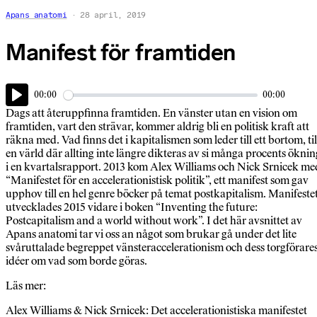
Apans anatomi
28 april, 2019
Manifest för framtiden
00:00
00:00
Play
Dags att återuppfinna framtiden. En vänster utan en vision om
framtiden, vart den strävar, kommer aldrig bli en politisk kraft att
räkna med. Vad finns det i kapitalismen som leder till ett bortom, til
en värld där allting inte längre dikteras av si många procents öknin
i en kvartalsrapport. 2013 kom Alex Williams och Nick Srnicek me
“Manifestet för en accelerationistisk politik”, ett manifest som gav
upphov till en hel genre böcker på temat postkapitalism. Manifeste
utvecklades 2015 vidare i boken “Inventing the future:
Postcapitalism and a world without work”. I det här avsnittet av
Apans anatomi tar vi oss an något som brukar gå under det lite
svåruttalade begreppet vänsteraccelerationism och dess torgförare
idéer om vad som borde göras.
Läs mer:
Alex Williams & Nick Srnicek: Det accelerationistiska manifestet