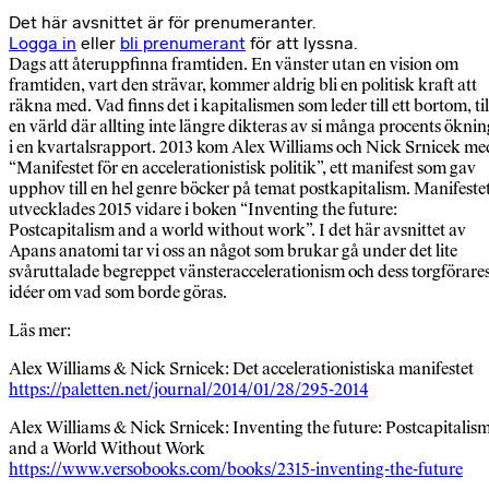
Det här avsnittet är för prenumeranter.
Logga in
eller
bli prenumerant
för att lyssna.
Dags att återuppfinna framtiden. En vänster utan en vision om
framtiden, vart den strävar, kommer aldrig bli en politisk kraft att
räkna med. Vad finns det i kapitalismen som leder till ett bortom, til
en värld där allting inte längre dikteras av si många procents öknin
i en kvartalsrapport. 2013 kom Alex Williams och Nick Srnicek me
“Manifestet för en accelerationistisk politik”, ett manifest som gav
upphov till en hel genre böcker på temat postkapitalism. Manifeste
utvecklades 2015 vidare i boken “Inventing the future:
Postcapitalism and a world without work”. I det här avsnittet av
Apans anatomi tar vi oss an något som brukar gå under det lite
svåruttalade begreppet vänsteraccelerationism och dess torgförare
idéer om vad som borde göras.
Läs mer:
Alex Williams & Nick Srnicek: Det accelerationistiska manifestet
https://paletten.net/journal/2014/01/28/295-2014
Alex Williams & Nick Srnicek: Inventing the future: Postcapitalis
and a World Without Work
https://www.versobooks.com/books/2315-inventing-the-future