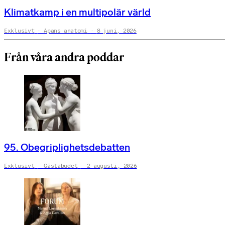
Klimatkamp i en multipolär värld
Exklusivt
Apans anatomi
8 juni, 2026
Från våra andra poddar
95. Obegriplighetsdebatten
Exklusivt
Gästabudet
2 augusti, 2026