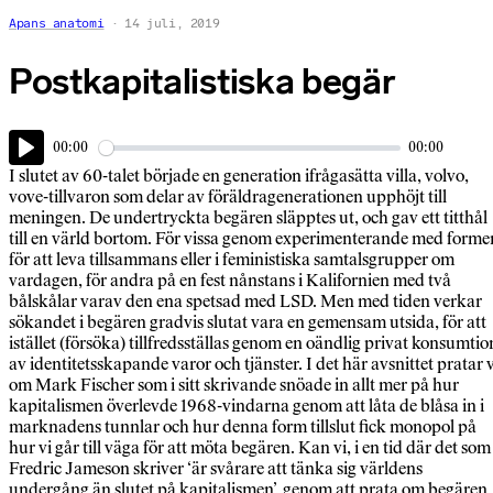
Apans anatomi
14 juli, 2019
Postkapitalistiska begär
00:00
00:00
Play
I slutet av 60-talet började en generation ifrågasätta villa, volvo,
vove-tillvaron som delar av föräldragenerationen upphöjt till
meningen. De undertryckta begären släpptes ut, och gav ett titthål
till en värld bortom. För vissa genom experimenterande med forme
för att leva tillsammans eller i feministiska samtalsgrupper om
vardagen, för andra på en fest nånstans i Kalifornien med två
bålskålar varav den ena spetsad med LSD. Men med tiden verkar
sökandet i begären gradvis slutat vara en gemensam utsida, för att
istället (försöka) tillfredsställas genom en oändlig privat konsumtio
av identitetsskapande varor och tjänster. I det här avsnittet pratar v
om Mark Fischer som i sitt skrivande snöade in allt mer på hur
kapitalismen överlevde 1968-vindarna genom att låta de blåsa in i
marknadens tunnlar och hur denna form tillslut fick monopol på
hur vi går till väga för att möta begären. Kan vi, i en tid där det som
Fredric Jameson skriver ‘är svårare att tänka sig världens
undergång än slutet på kapitalismen’, genom att prata om begären