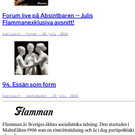
Forum live på Absintbaren – Julis
Flammanexklusiva avsnitt!
Exklusivt
Forum
28 juli, 2026
94. Essän som form
Exklusivt
Gästabudet
19 juli, 2026
Flamman är Sveriges äldsta socialistiska tidning. Den startades i
Malmfälten 1906 som en rösträttstidning och är i dag partipolitiskt