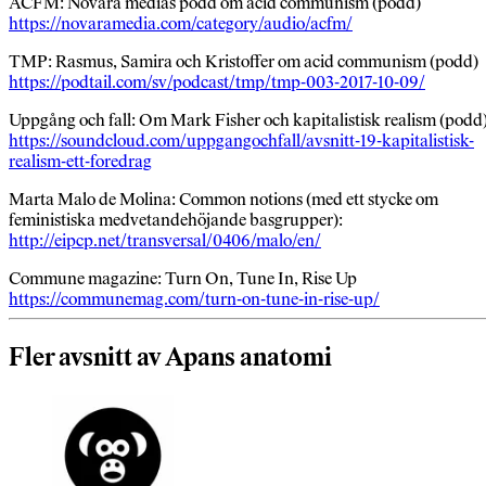
ACFM: Novara medias podd om acid communism (podd)
https://novaramedia.com/category/audio/acfm/
TMP: Rasmus, Samira och Kristoffer om acid communism (podd)
https://podtail.com/sv/podcast/tmp/tmp-003-2017-10-09/
Uppgång och fall: Om Mark Fisher och kapitalistisk realism (podd
https://soundcloud.com/uppgangochfall/avsnitt-19-kapitalistisk-
realism-ett-foredrag
Marta Malo de Molina: Common notions (med ett stycke om
feministiska medvetandehöjande basgrupper):
http://eipcp.net/transversal/0406/malo/en/
Commune magazine: Turn On, Tune In, Rise Up
https://communemag.com/turn-on-tune-in-rise-up/
Fler avsnitt av Apans anatomi