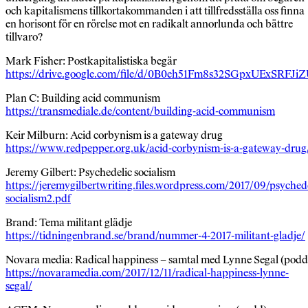
och kapitalismens tillkortakommanden i att tillfredsställa oss finna
en horisont för en rörelse mot en radikalt annorlunda och bättre
tillvaro?
Mark Fisher: Postkapitalistiska begär
https://drive.google.com/file/d/0B0eh51Fm8s32SGpxUExSRFJi
Plan C: Building acid communism
https://transmediale.de/content/building-acid-communism
Keir Milburn: Acid corbynism is a gateway drug
https://www.redpepper.org.uk/acid-corbynism-is-a-gateway-drug
Jeremy Gilbert: Psychedelic socialism
https://jeremygilbertwriting.files.wordpress.com/2017/09/psychede
socialism2.pdf
Brand: Tema militant glädje
https://tidningenbrand.se/brand/nummer-4-2017-militant-gladje/
Novara media: Radical happiness – samtal med Lynne Segal (podd
https://novaramedia.com/2017/12/11/radical-happiness-lynne-
segal/