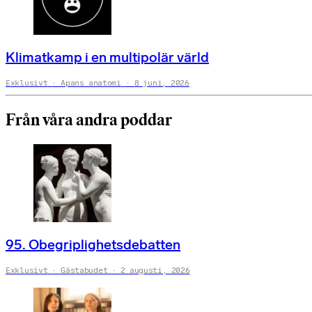
Klimatkamp i en multipolär värld
Exklusivt
Apans anatomi
8 juni, 2026
Från våra andra poddar
95. Obegriplighetsdebatten
Exklusivt
Gästabudet
2 augusti, 2026