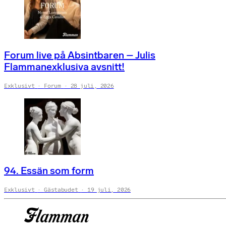
Forum live på Absintbaren – Julis
Flammanexklusiva avsnitt!
Exklusivt
Forum
28 juli, 2026
94. Essän som form
Exklusivt
Gästabudet
19 juli, 2026