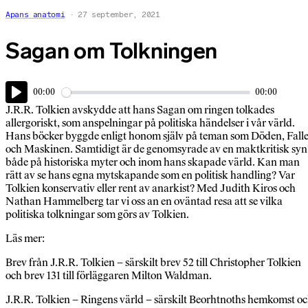
Apans anatomi
27 september, 2021
Sagan om Tolkningen
00:00
00:00
Play
J.R.R. Tolkien avskydde att hans Sagan om ringen tolkades
allergoriskt, som anspelningar på politiska händelser i vår värld.
Hans böcker byggde enligt honom själv på teman som Döden, Falle
och Maskinen. Samtidigt är de genomsyrade av en maktkritisk syn
både på historiska myter och inom hans skapade värld. Kan man
rätt av se hans egna mytskapande som en politisk handling? Var
Tolkien konservativ eller rent av anarkist? Med Judith Kiros och
Nathan Hammelberg tar vi oss an en oväntad resa att se vilka
politiska tolkningar som görs av Tolkien.
Läs mer:
Brev från J.R.R. Tolkien – särskilt brev 52 till Christopher Tolkien
och brev 131 till förläggaren Milton Waldman.
J.R.R. Tolkien – Ringens värld – särskilt Beorhtnoths hemkomst o