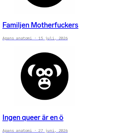
Familjen Motherfuckers
Apans anatomi
15 juli, 2026
Ingen queer är en ö
Apans anatomi
27 juni, 2026