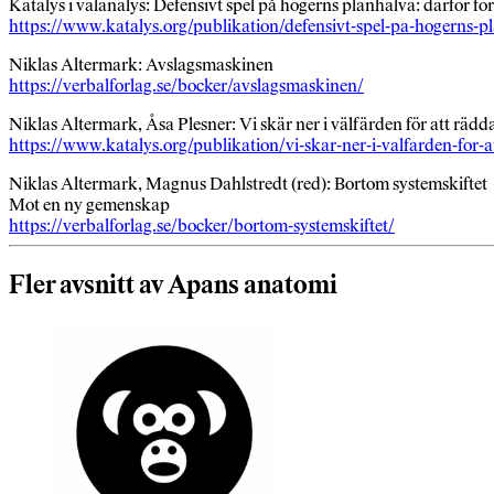
Katalys i valanalys: Defensivt spel på högerns planhalva: därför f
https://www.katalys.org/publikation/defensivt-spel-pa-hogerns-p
Niklas Altermark: Avslagsmaskinen
https://verbalforlag.se/bocker/avslagsmaskinen/
Niklas Altermark, Åsa Plesner: Vi skär ner i välfärden för att rädd
https://www.katalys.org/publikation/vi-skar-ner-i-valfarden-for-
Niklas Altermark, Magnus Dahlstredt (red): Bortom systemskiftet
Mot en ny gemenskap
https://verbalforlag.se/bocker/bortom-systemskiftet/
Fler avsnitt av Apans anatomi