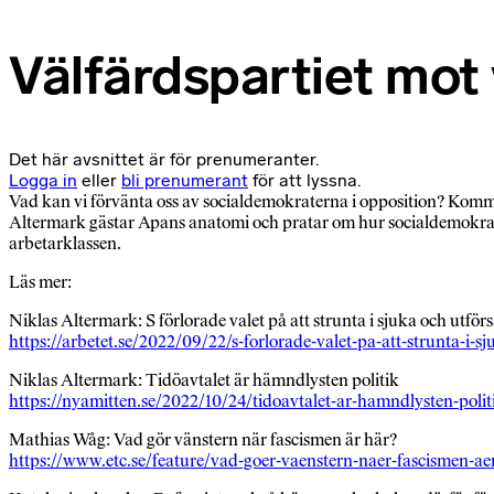
Välfärdspartiet mot
Det här avsnittet är för prenumeranter.
Logga in
eller
bli prenumerant
för att lyssna.
Vad kan vi förvänta oss av socialdemokraterna i opposition? Kommer d
Altermark gästar Apans anatomi och pratar om hur socialdemokrater
arbetarklassen.
Läs mer:
Niklas Altermark: S förlorade valet på att strunta i sjuka och utfö
https://arbetet.se/2022/09/22/s-forlorade-valet-pa-att-strunta-i-s
Niklas Altermark: Tidöavtalet är hämndlysten politik
https://nyamitten.se/2022/10/24/tidoavtalet-ar-hamndlysten-polit
Mathias Wåg: Vad gör vänstern när fascismen är här?
https://www.etc.se/feature/vad-goer-vaenstern-naer-fascismen-ae