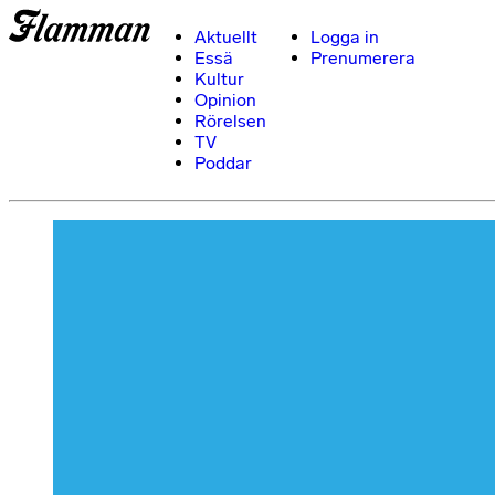
Aktuellt
Logga in
Essä
Prenumerera
Kultur
Opinion
Rörelsen
TV
Poddar