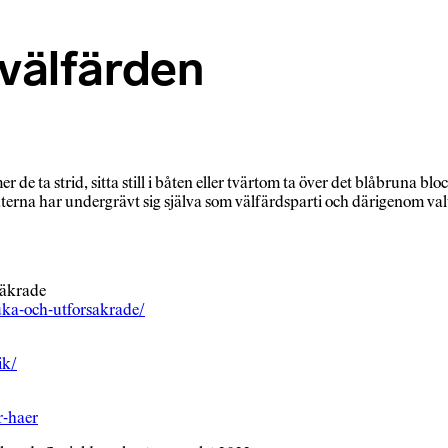
 välfärden
e ta strid, sitta still i båten eller tvärtom ta över det blåbruna bl
na har undergrävt sig själva som välfärdsparti och därigenom valt e
rsäkrade
juka-och-utforsakrade/
ik/
r-haer