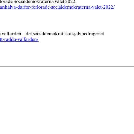
örlorade Socialdemokraterna valet 2022
lanhalva-darfor-forlorade-socialdemokraterna-valet-2022/
a välfärden – det socialdemokratiska självbedrägeriet
att-radda-valfarden/