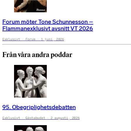
Forum möter Tone Schunnesson –
Flammanexklusivt avsnitt VT 2026
Exklusivt
Forum
1 juni, 2026
Från våra andra poddar
95. Obegriplighetsdebatten
Exklusivt
Gästabudet
2 augusti, 2026