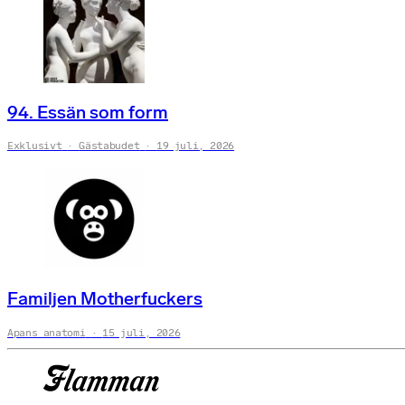
94. Essän som form
Exklusivt
Gästabudet
19 juli, 2026
Familjen Motherfuckers
Apans anatomi
15 juli, 2026