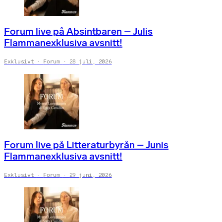
Forum live på Absintbaren – Julis
Flammanexklusiva avsnitt!
Exklusivt
Forum
28 juli, 2026
Forum live på Litteraturbyrån – Junis
Flammanexklusiva avsnitt!
Exklusivt
Forum
29 juni, 2026