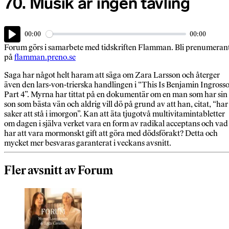
70. Musik är ingen tävling
00:00
00:00
Play
Forum görs i samarbete med tidskriften Flamman. Bli prenumeran
på ⁠⁠⁠⁠⁠⁠⁠⁠⁠⁠⁠⁠⁠⁠⁠⁠⁠⁠
flamman.preno.se⁠⁠⁠⁠⁠
Saga har något helt haram att säga om Zara Larsson och återger
även den lars-von-trierska handlingen i “This Is Benjamin Ingross
Part 4”. Myrna har tittat på en dokumentär om en man som har sin
son som bästa vän och aldrig vill dö på grund av att han, citat, “har
saker att stå i imorgon”. Kan att äta tjugotvå multivitamintabletter
om dagen i själva verket vara en form av radikal acceptans och vad
har att vara mormonskt gift att göra med dödsförakt? Detta och
mycket mer besvaras garanterat i veckans avsnitt.
Fler avsnitt av Forum