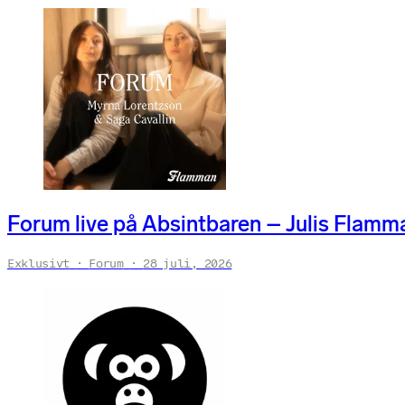
Forum live på Absintbaren – Julis Flamma
Exklusivt
Forum
28 juli, 2026