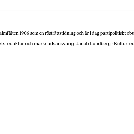
almfälten 1906 som en rösträttstidning och är i dag partipolitiskt o
etsredaktör och marknadsansvarig: Jacob Lundberg · Kulturred