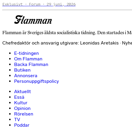
Exklusivt
Forum
29 juni, 2026
Flamman är Sveriges äldsta socialistiska tidning. Den startades i M
Chefredaktör och ansvarig utgivare: Leonidas Aretakis · Nyh
E-tidningen
Om Flamman
Backa Flamman
Butiken
Annonsera
Personuppgiftspolicy
Aktuellt
Essä
Kultur
Opinion
Rörelsen
TV
Poddar