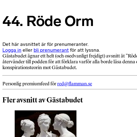
44. Röde Orm
Det här avsnittet är för prenumeranter.
Logga in
eller
bli prenumerant
för att lyssna.
Gästabudet ägnar ett helt (och osedvanligt frejdigt) avsnitt åt ”R
återvänder till podden för att förklara varför alla borde läsa denna
konspirationsteorin mot Gästabudet.
Personlig premiumfeed för
red@flamman.se
Fler avsnitt av Gästabudet