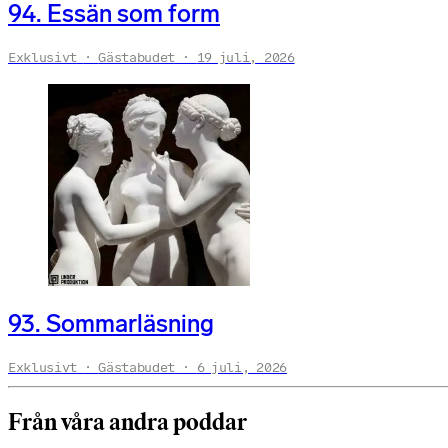
94. Essän som form
Exklusivt
Gästabudet
19 juli, 2026
93. Sommarläsning
Exklusivt
Gästabudet
6 juli, 2026
Från våra andra poddar