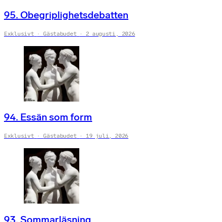
95. Obegriplighetsdebatten
Exklusivt
Gästabudet
2 augusti, 2026
94. Essän som form
Exklusivt
Gästabudet
19 juli, 2026
93. Sommarläsning