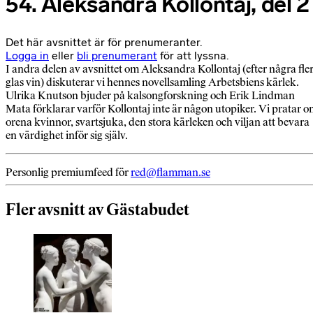
54. Aleksandra Kollontaj, del 2
Det här avsnittet är för prenumeranter.
Logga in
eller
bli prenumerant
för att lyssna.
I andra delen av avsnittet om Aleksandra Kollontaj (efter några fle
glas vin) diskuterar vi hennes novellsamling Arbetsbiens kärlek.
Ulrika Knutson bjuder på kalsongforskning och Erik Lindman
Mata förklarar varför Kollontaj inte är någon utopiker. Vi pratar 
orena kvinnor, svartsjuka, den stora kärleken och viljan att bevara
en värdighet inför sig själv.
Personlig premiumfeed för
red@flamman.se
Fler avsnitt av Gästabudet