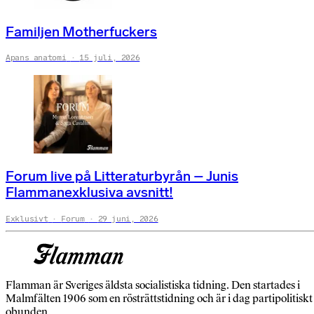
Familjen Motherfuckers
Apans anatomi
15 juli, 2026
Forum live på Litteraturbyrån – Junis
Flammanexklusiva avsnitt!
Exklusivt
Forum
29 juni, 2026
Flamman är Sveriges äldsta socialistiska tidning. Den startades i
Malmfälten 1906 som en rösträttstidning och är i dag partipolitiskt
obunden.