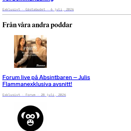
Exklusivt
Gästabudet
6 juli, 2026
Från våra andra poddar
Forum live på Absintbaren – Julis
Flammanexklusiva avsnitt!
Exklusivt
Forum
28 juli, 2026