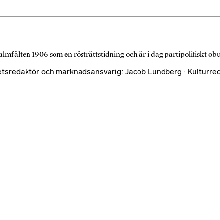
almfälten 1906 som en rösträttstidning och är i dag partipolitiskt o
etsredaktör och marknadsansvarig: Jacob Lundberg · Kulturred