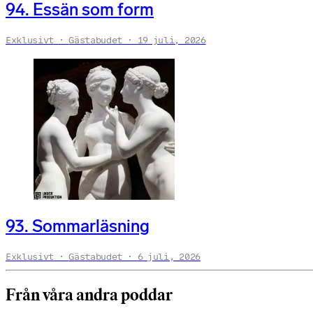
94. Essän som form
Exklusivt
Gästabudet
19 juli, 2026
93. Sommarläsning
Exklusivt
Gästabudet
6 juli, 2026
Från våra andra poddar