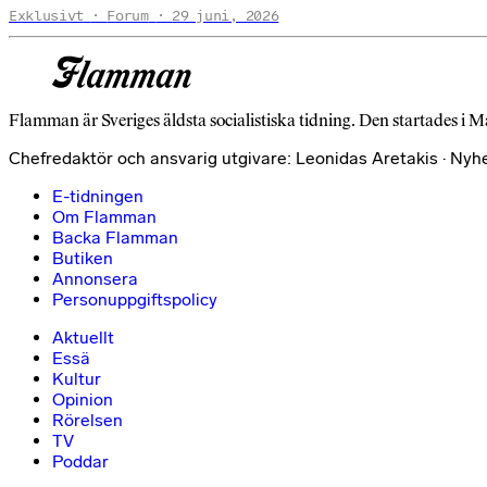
Exklusivt
Forum
29 juni, 2026
Flamman är Sveriges äldsta socialistiska tidning. Den startades i M
Chefredaktör och ansvarig utgivare: Leonidas Aretakis · Nyh
E-tidningen
Om Flamman
Backa Flamman
Butiken
Annonsera
Personuppgiftspolicy
Aktuellt
Essä
Kultur
Opinion
Rörelsen
TV
Poddar