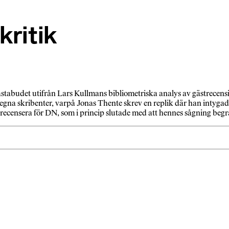
kritik
ästabudet utifrån Lars Kullmans bibliometriska analys av gästrecensio
na skribenter, varpå Jonas Thente skrev en replik där han intygade 
strecensera för DN, som i princip slutade med att hennes sågning beg