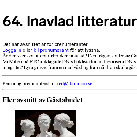
64. Inavlad litteratur
Det här avsnittet är för prenumeranter.
Logga in
eller
bli prenumerant
för att lyssna.
Är den svenska litteraturkritiken inavlad? Den frågan ställer sig G
McMillen på ETC anklagade DN:s boklista för att favorisera DN:s eg
integritet? Lyra gräver fram en mailväxling från när hon skulle gä
Personlig premiumfeed för
red@flamman.se
Fler avsnitt av Gästabudet