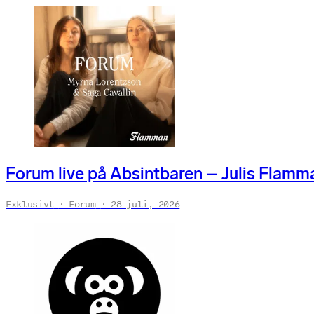
Forum live på Absintbaren – Julis Flamma
Exklusivt
Forum
28 juli, 2026