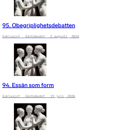
95. Obegriplighetsdebatten
Exklusivt
Gästabudet
2 augusti, 2026
94. Essän som form
Exklusivt
Gästabudet
19 juli, 2026