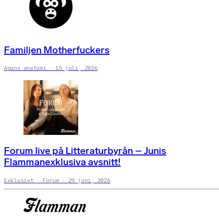
Familjen Motherfuckers
Apans anatomi
15 juli, 2026
Forum live på Litteraturbyrån – Junis
Flammanexklusiva avsnitt!
Exklusivt
Forum
29 juni, 2026