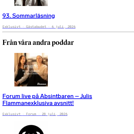
93. Sommarläsning
Exklusivt
Gästabudet
6 juli, 2026
Från våra andra poddar
Forum live på Absintbaren – Julis
Flammanexklusiva avsnitt!
Exklusivt
Forum
28 juli, 2026