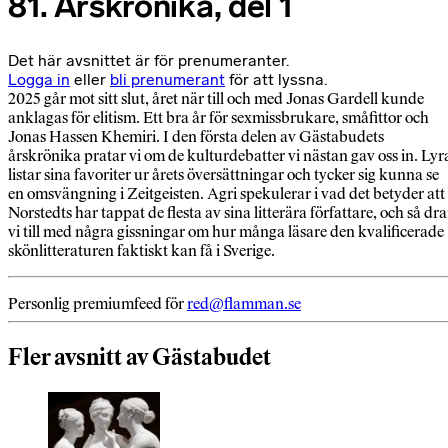
81. Årskrönika, del 1
Det här avsnittet är för prenumeranter.
Logga in
eller
bli prenumerant
för att lyssna.
2025 går mot sitt slut, året när till och med Jonas Gardell kunde
anklagas för elitism. Ett bra år för sexmissbrukare, småfittor och
Jonas Hassen Khemiri. I den första delen av Gästabudets
årskrönika pratar vi om de kulturdebatter vi nästan gav oss in. Lyr
listar sina favoriter ur årets översättningar och tycker sig kunna se
en omsvängning i Zeitgeisten. Agri spekulerar i vad det betyder att
Norstedts har tappat de flesta av sina litterära författare, och så dra
vi till med några gissningar om hur många läsare den kvalificerade
skönlitteraturen faktiskt kan få i Sverige.
Personlig premiumfeed för
red@flamman.se
Fler avsnitt av Gästabudet