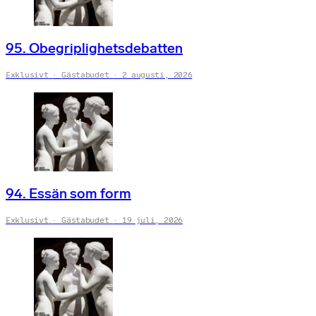
95. Obegriplighetsdebatten
Exklusivt
Gästabudet
2 augusti, 2026
94. Essän som form
Exklusivt
Gästabudet
19 juli, 2026