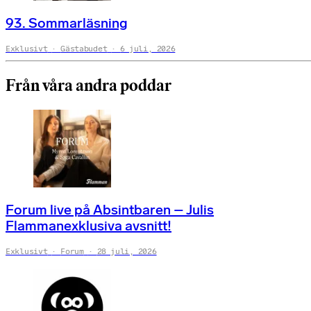
93. Sommarläsning
Exklusivt
Gästabudet
6 juli, 2026
Från våra andra poddar
Forum live på Absintbaren – Julis
Flammanexklusiva avsnitt!
Exklusivt
Forum
28 juli, 2026