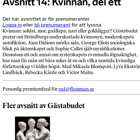
Avsnitt 14: Kvinnan, del ett
Det här avsnittet är för prenumeranter.
Logga in
eller
bli prenumerant
för att lyssna.
Kvinnan: soldat, mor, gnällapa, narr eller golddigger? Gästabudet
pratar om Strindbergs underskattade kvinnosyn, moderskapets
autofiktion, Joan Didions mörka sida, George Eliots sociologiska
blick på äktenskapet och Sophie Calles självmystifikationer.
Dessutom ett och annat om systerskapets eventuella lögnaktighet,
hur man får män att bära saker åt en och vilka samtida kvinnliga
författarskap vi håller högst. Med Mikaela Blomqvist, Lyra Ekströ
Lindbäck, Rebecka Kärde och Victor Malm.
Personlig premiumfeed för
red@flamman.se
Fler avsnitt av Gästabudet