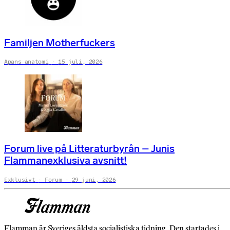
Familjen Motherfuckers
Apans anatomi
15 juli, 2026
Forum live på Litteraturbyrån – Junis
Flammanexklusiva avsnitt!
Exklusivt
Forum
29 juni, 2026
Flamman är Sveriges äldsta socialistiska tidning. Den startades i