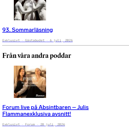
93. Sommarläsning
Exklusivt
Gästabudet
6 juli, 2026
Från våra andra poddar
Forum live på Absintbaren – Julis
Flammanexklusiva avsnitt!
Exklusivt
Forum
28 juli, 2026