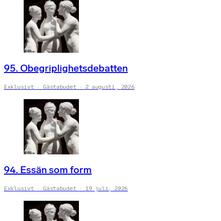
95. Obegriplighetsdebatten
Exklusivt
Gästabudet
2 augusti, 2026
94. Essän som form
Exklusivt
Gästabudet
19 juli, 2026