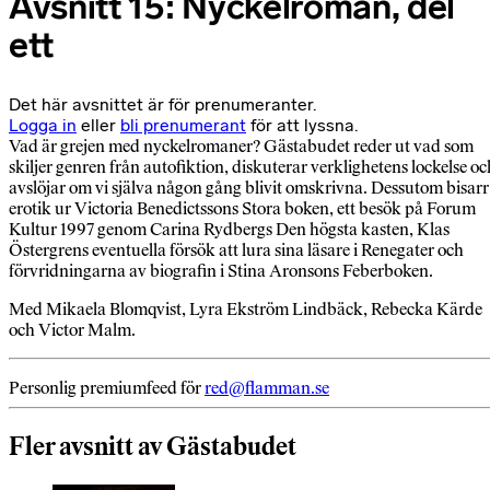
Avsnitt 15: Nyckelroman, del
ett
Det här avsnittet är för prenumeranter.
Logga in
eller
bli prenumerant
för att lyssna.
Vad är grejen med nyckelromaner? Gästabudet reder ut vad som
skiljer genren från autofiktion, diskuterar verklighetens lockelse oc
avslöjar om vi själva någon gång blivit omskrivna. Dessutom bisarr
erotik ur Victoria Benedictssons Stora boken, ett besök på Forum
Kultur 1997 genom Carina Rydbergs Den högsta kasten, Klas
Östergrens eventuella försök att lura sina läsare i Renegater och
förvridningarna av biografin i Stina Aronsons Feberboken.
Med Mikaela Blomqvist, Lyra Ekström Lindbäck, Rebecka Kärde
och Victor Malm.
Personlig premiumfeed för
red@flamman.se
Fler avsnitt av Gästabudet