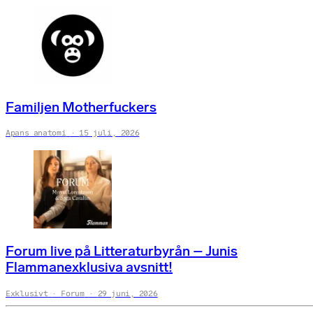
Familjen Motherfuckers
Apans anatomi
15 juli, 2026
Forum live på Litteraturbyrån – Junis
Flammanexklusiva avsnitt!
Exklusivt
Forum
29 juni, 2026