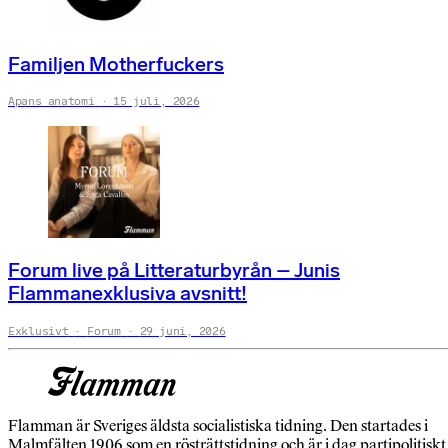
Familjen Motherfuckers
Apans anatomi
15 juli, 2026
Forum live på Litteraturbyrån – Junis
Flammanexklusiva avsnitt!
Exklusivt
Forum
29 juni, 2026
Flamman är Sveriges äldsta socialistiska tidning. Den startades i
Malmfälten 1906 som en rösträttstidning och är i dag partipolitiskt