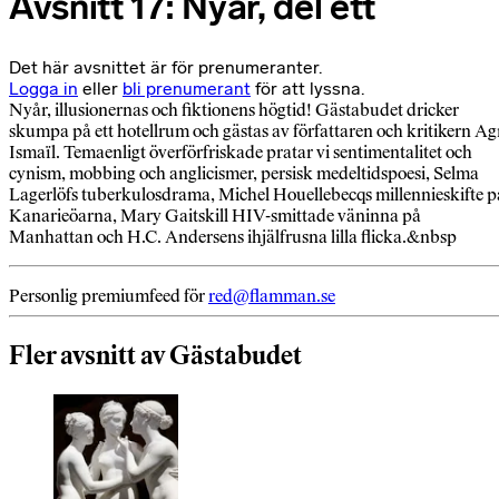
Avsnitt 17: Nyår, del ett
Det här avsnittet är för prenumeranter.
Logga in
eller
bli prenumerant
för att lyssna.
Nyår, illusionernas och fiktionens högtid! Gästabudet dricker
skumpa på ett hotellrum och gästas av författaren och kritikern Ag
Ismaïl. Temaenligt överförfriskade pratar vi sentimentalitet och
cynism, mobbing och anglicismer, persisk medeltidspoesi, Selma
Lagerlöfs tuberkulosdrama, Michel Houellebecqs millennieskifte p
Kanarieöarna, Mary Gaitskill HIV-smittade väninna på
Manhattan och H.C. Andersens ihjälfrusna lilla flicka.&nbsp
Personlig premiumfeed för
red@flamman.se
Fler avsnitt av Gästabudet