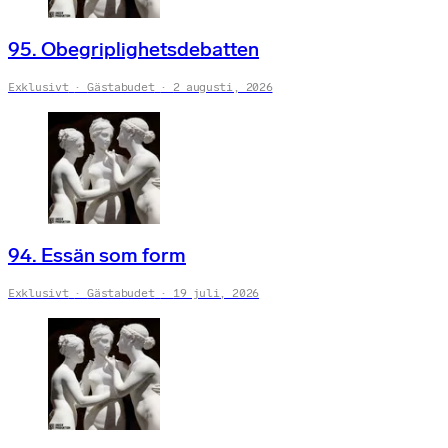
95. Obegriplighetsdebatten
Exklusivt
Gästabudet
2 augusti, 2026
94. Essän som form
Exklusivt
Gästabudet
19 juli, 2026