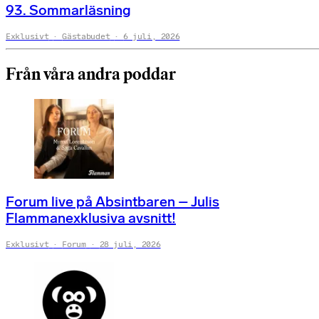
93. Sommarläsning
Exklusivt
Gästabudet
6 juli, 2026
Från våra andra poddar
Forum live på Absintbaren – Julis
Flammanexklusiva avsnitt!
Exklusivt
Forum
28 juli, 2026