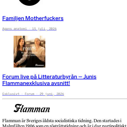
Familjen Motherfuckers
Apans anatomi
15 juli, 2026
Forum live på Litteraturbyrån – Junis
Flammanexklusiva avsnitt!
Exklusivt
Forum
29 juni, 2026
Flamman är Sveriges äldsta socialistiska tidning. Den startades i
Malmfälten 1906 som en rösträttstidning och är i dag partipolitiskt