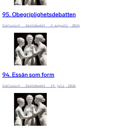
95. Obegriplighetsdebatten
Exklusivt
Gästabudet
2 augusti, 2026
94. Essän som form
Exklusivt
Gästabudet
19 juli, 2026