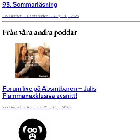
93. Sommarläsning
Exklusivt
Gästabudet
6 juli, 2026
Från våra andra poddar
Forum live på Absintbaren – Julis
Flammanexklusiva avsnitt!
Exklusivt
Forum
28 juli, 2026