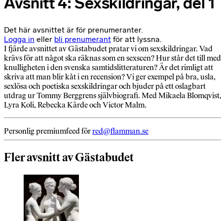
Avsnitt 4: Sexskildringar, del 1
Det här avsnittet är för prenumeranter.
Logga in
eller
bli prenumerant
för att lyssna.
I fjärde avsnittet av Gästabudet pratar vi om sexskildringar. Vad
krävs för att något ska räknas som en sexscen? Hur står det till med
knulligheten i den svenska samtidslitteraturen? Är det rimligt att
skriva att man blir kåt i en recension? Vi ger exempel på bra, usla,
sexlösa och poetiska sexskildringar och bjuder på ett oslagbart
utdrag ur Tommy Berggrens självbiografi. Med Mikaela Blomqvist
Lyra Koli, Rebecka Kärde och Victor Malm.
Personlig premiumfeed för
red@flamman.se
Fler avsnitt av Gästabudet