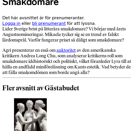
Smakdomare
Det här avsnittet är för prenumeranter.
Logga in
eller
bli prenumerant
för att lyssna.
Lider Sverige brist på litterära smakdomare? Vi börjar med årets
Augustnomineringar. Mikaela tycker sig se en trend av falskt
lärdomsprål. Varför fungerar priset så dåligt som smakdomare?
Agri presenterar en essä om
auktoritet
av den amerikanska
kritikern Andrea Long Chu, som analyserar kritikerns roll som
smakdomare idéhistoriskt och politiskt, vilket föranleder Lyra till at
hålla en andfådd miniföreläsning om Kants estetik. Vad betyder de
att fälla smakomdömen som borde angå alla?
Fler avsnitt av Gästabudet