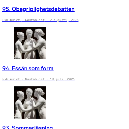
95. Obegriplighetsdebatten
Exklusivt
Gästabudet
2 augusti, 2026
94. Essän som form
Exklusivt
Gästabudet
19 juli, 2026
93. Sommarläsning