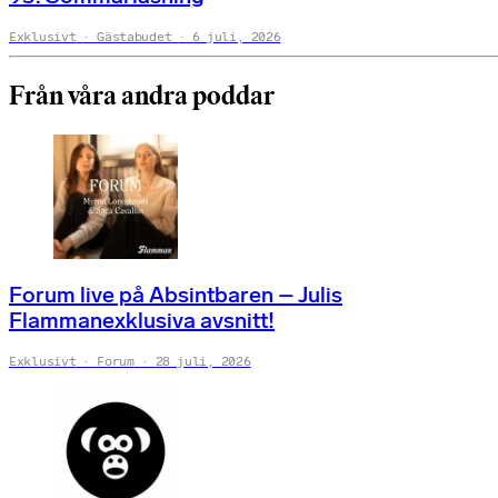
Exklusivt
Gästabudet
6 juli, 2026
Från våra andra poddar
Forum live på Absintbaren – Julis
Flammanexklusiva avsnitt!
Exklusivt
Forum
28 juli, 2026