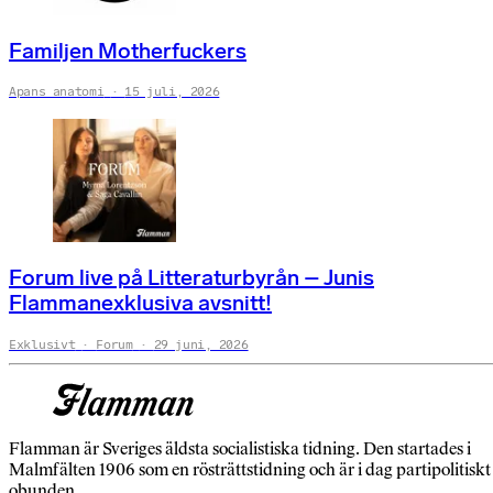
Familjen Motherfuckers
Apans anatomi
15 juli, 2026
Forum live på Litteraturbyrån – Junis
Flammanexklusiva avsnitt!
Exklusivt
Forum
29 juni, 2026
Flamman är Sveriges äldsta socialistiska tidning. Den startades i
Malmfälten 1906 som en rösträttstidning och är i dag partipolitiskt
obunden.