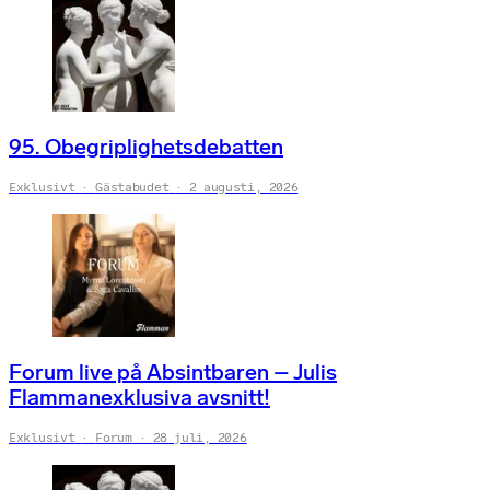
95. Obegriplighetsdebatten
Exklusivt
Gästabudet
2 augusti, 2026
Forum live på Absintbaren – Julis
Flammanexklusiva avsnitt!
Exklusivt
Forum
28 juli, 2026