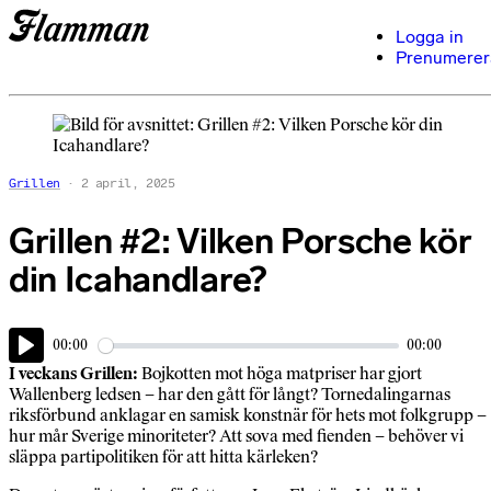
Logga in
Prenumerer
Grillen
2 april, 2025
Grillen #2: Vilken Porsche kör
din Icahandlare?
00:00
00:00
Play
I veckans Grillen:
Bojkotten mot höga matpriser har gjort
Wallenberg ledsen – har den gått för långt? Tornedalingarnas
riksförbund anklagar en samisk konstnär för hets mot folkgrupp –
hur mår Sverige minoriteter? Att sova med fienden – behöver vi
släppa partipolitiken för att hitta kärleken?