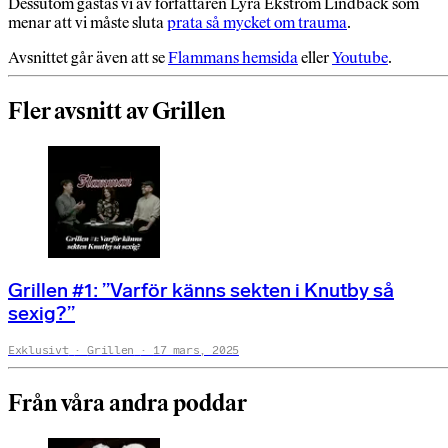
Dessutom gästas vi av författaren Lyra Ekström Lindbäck som
menar att vi måste sluta
prata så mycket om trauma
.
Avsnittet går även att se
Flammans hemsida
eller
Youtube
.
Fler avsnitt av Grillen
Grillen #1: ”Varför känns sekten i Knutby så
sexig?”
Exklusivt
Grillen
17 mars, 2025
Från våra andra poddar