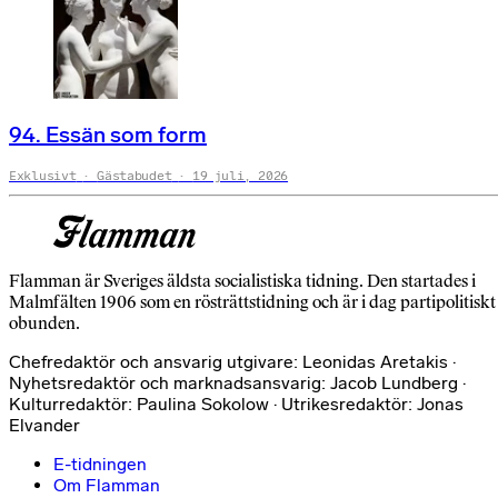
94. Essän som form
Exklusivt
Gästabudet
19 juli, 2026
Flamman är Sveriges äldsta socialistiska tidning. Den startades i
Malmfälten 1906 som en rösträttstidning och är i dag partipolitiskt
obunden.
Chefredaktör och ansvarig utgivare: Leonidas Aretakis ·
Nyhetsredaktör och marknadsansvarig: Jacob Lundberg ·
Kulturredaktör: Paulina Sokolow · Utrikesredaktör: Jonas
Elvander
E-tidningen
Om Flamman