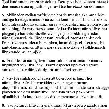
Tyskland antar formen av stolthet. Den tyska börs-vd som inte sett
den senaste stora uppsättningen av Goethes
Faust
bör skämmas.
5.
Skillnaden mellan torftigheten hos de svenska, skamsna, icke-
andliga företagsmänniskorna och de kontinentala, bildade, stolta,
kulturälskande dito kommer sig av: a) specialiseringen inom svens
utbildning, där varje person som gör karriär inom näringslivet har
pluggat på handels och/eller civilingenjörsutbildning, medan
näringlivsanställda i länder som Tyskland, Storbritannien och
Frankrike har studerat humaniora, innan de specialiserat sig; b)
jante-lagen, normen att inte göra sig märkvärdig; c) folkhemmets
likriktande mellanmjölk.
6.
Föraktet för näringslivet inom kultursfären antar formen av
likgiltighet och ilska. 9 av 10 samtidspoeter upplever sig vara
antikapitalister, därav de dystra samhällsvisionerna.
7.
9 av 10 samtidspoeter anser att bevisbördan ligger hos
näringslivet. Världsherraväldet av plantager, pråmar,
oljeplattformar, franchisekedjor och finansiell handel som ödelägge
planeten och dess människor – och som driver på en brutal
ojämlikhet – är inte skapat av dikter, romaner eller konstmusik.
8.
Vad kulturen kräver från näringslivet är en övertygande vision