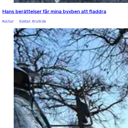
Hans berättelser får mina byxben att fladdra
Kultur
Viktor Krutrök