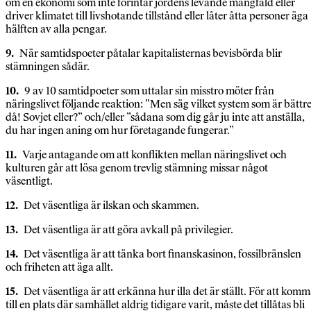
om en ekonomi som inte förintar jordens levande mångfald eller
driver klimatet till livshotande tillstånd eller låter åtta personer äga
hälften av alla pengar.
9.
När samtidspoeter påtalar kapitalisternas bevisbörda blir
stämningen sådär.
10.
9 av 10 samtidpoeter som uttalar sin misstro möter från
näringslivet följande reaktion: ”Men säg vilket system som är bättr
då! Sovjet eller?” och/eller ”sådana som dig går ju inte att anställa,
du har ingen aning om hur företagande fungerar.”
11.
Varje antagande om att konflikten mellan näringslivet och
kulturen går att lösa genom trevlig stämning missar något
väsentligt.
12.
Det väsentliga är ilskan och skammen.
13.
Det väsentliga är att göra avkall på privilegier.
14.
Det väsentliga är att tänka bort finanskasinon, fossilbränslen
och friheten att äga allt.
15.
Det väsentliga är att erkänna hur illa det är ställt. För att kom
till en plats där samhället aldrig tidigare varit, måste det tillåtas bli