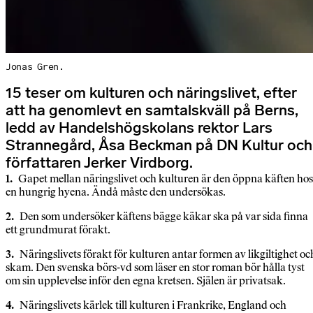
Jonas Gren.
15 teser om kulturen och näringslivet, efter
att ha genomlevt en samtalskväll på Berns,
ledd av Handelshögskolans rektor Lars
Strannegård, Åsa Beckman på DN Kultur och
författaren Jerker Virdborg.
1.
Gapet mellan näringslivet och kulturen är den öppna käften hos
en hungrig hyena. Ändå måste den undersökas.
2.
Den som undersöker käftens bägge käkar ska på var sida finna
ett grundmurat förakt.
3.
Näringslivets förakt för kulturen antar formen av likgiltighet oc
skam. Den svenska börs-vd som läser en stor roman bör hålla tyst
om sin upplevelse inför den egna kretsen. Själen är privatsak.
4.
Näringslivets kärlek till kulturen i Frankrike, England och