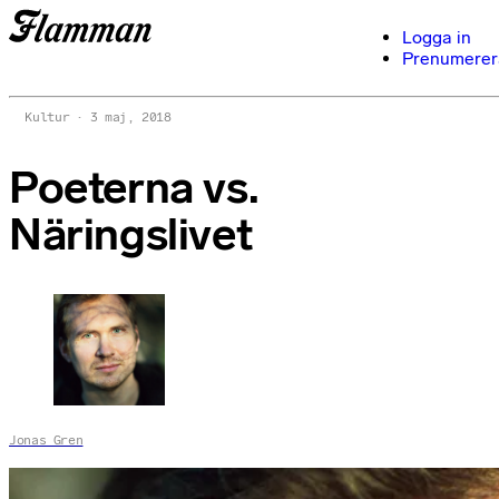
Logga in
Prenumerer
Kultur
3 maj, 2018
Poeterna vs.
Näringslivet
Jonas Gren