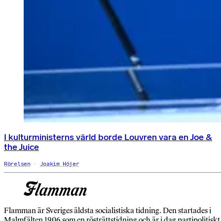
I kulturministerns värld borde Louvren vara en Joe &
the Juice
Rörelsen
Joakim Höjer
Flamman är Sveriges äldsta socialistiska tidning. Den startades i
Malmfälten 1906 som en rösträttstidning och är i dag partipolitiskt