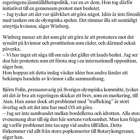
regeringens jämställdhetspolitik, var en av dem. Hon tog därför
initiativet till en gemensam protest mot beslutet.
– Jag tycker att det var självklart att göra något. Idén är inte förenl
med tanken om de olympiska spelen. Det rimmar illa att samtidigt
utnyttja kvinnor, säger Winberg.
Winberg menar att det som går att göra är att protestera mot det
synsätt på kvinnor och prostitution som råder, och därmed också
påverka.
– Vi har inget att säga till om när det gäller ett lands beslut. Jag ser
den här protesten som ett första steg i en internationell opposition,
säger hon.
Hon hoppas att detta inslag väcker idéer hos andra länder att
bekämpa handeln av kvinnor i alla sammanhang.
Björn Folin, pressansvarig på Sveriges olympiska kommitté, tycker
att det är bra att regeringen skickar ett brev, som en markering, till
Aten. Han anser dock att problemet med ”trafficking” är stort
överlag och att det inte har med OS att göra.
– Jag ser inte sambandet mellan bordellerna och idrotten. Alla stor
evenemang drar till sig den här sortens verksamhet. Man kan fråga
sig varför problemet inte tas upp vid andra tillfällen. Detta
förkommer vid allt från stora popkonserter till Rotarykongresser,
säger han.