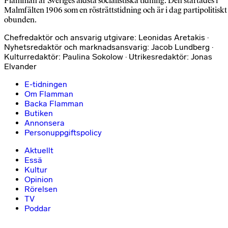
Flamman är Sveriges äldsta socialistiska tidning. Den startades i
Malmfälten 1906 som en rösträttstidning och är i dag partipolitiskt
obunden.
Chefredaktör och ansvarig utgivare: Leonidas Aretakis ·
Nyhetsredaktör och marknadsansvarig: Jacob Lundberg ·
Kulturredaktör: Paulina Sokolow · Utrikesredaktör: Jonas
Elvander
E-tidningen
Om Flamman
Backa Flamman
Butiken
Annonsera
Personuppgiftspolicy
Aktuellt
Essä
Kultur
Opinion
Rörelsen
TV
Poddar