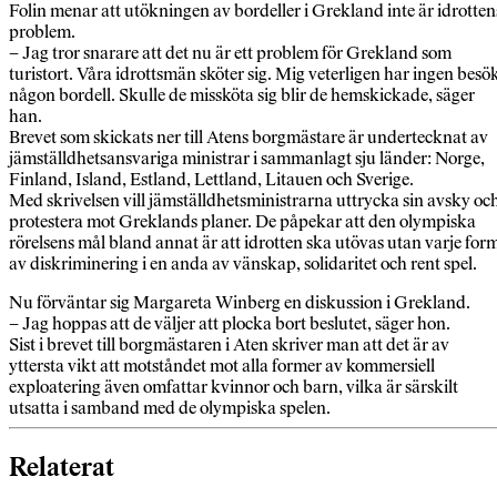
Folin menar att utökningen av bordeller i Grekland inte är idrotten
problem.
– Jag tror snarare att det nu är ett problem för Grekland som
turistort. Våra idrottsmän sköter sig. Mig veterligen har ingen besö
någon bordell. Skulle de missköta sig blir de hemskickade, säger
han.
Brevet som skickats ner till Atens borgmästare är undertecknat av
jämställdhetsansvariga ministrar i sammanlagt sju länder: Norge,
Finland, Island, Estland, Lettland, Litauen och Sverige.
Med skrivelsen vill jämställdhetsministrarna uttrycka sin avsky oc
protestera mot Greklands planer. De påpekar att den olympiska
rörelsens mål bland annat är att idrotten ska utövas utan varje for
av diskriminering i en anda av vänskap, solidaritet och rent spel.
Nu förväntar sig Margareta Winberg en diskussion i Grekland.
– Jag hoppas att de väljer att plocka bort beslutet, säger hon.
Sist i brevet till borgmästaren i Aten skriver man att det är av
yttersta vikt att motståndet mot alla former av kommersiell
exploatering även omfattar kvinnor och barn, vilka är särskilt
utsatta i samband med de olympiska spelen.
Relaterat