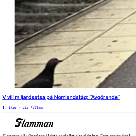
V vill miljardsatsa på Norrlandståg: ”Avgörande”
Inrikes
Liz Fällman