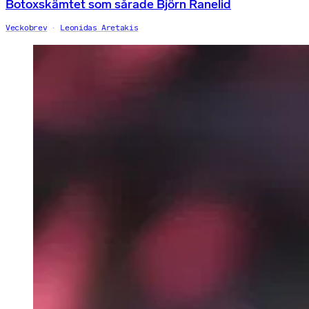
Botoxskämtet som sårade Björn Ranelid
Veckobrev
Leonidas Aretakis