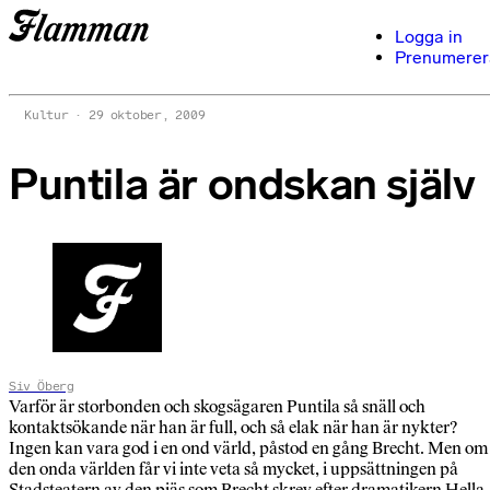
Logga in
Prenumerer
Kultur
29 oktober, 2009
Puntila är ondskan själv
Siv Öberg
Varför är storbonden och skogsägaren Puntila så snäll och
kontaktsökande när han är full, och så elak när han är nykter?
Ingen kan vara god i en ond värld, påstod en gång Brecht. Men om
den onda världen får vi inte veta så mycket, i uppsättningen på
Stadsteatern av den pjäs som Brecht skrev efter dramatikern Hella