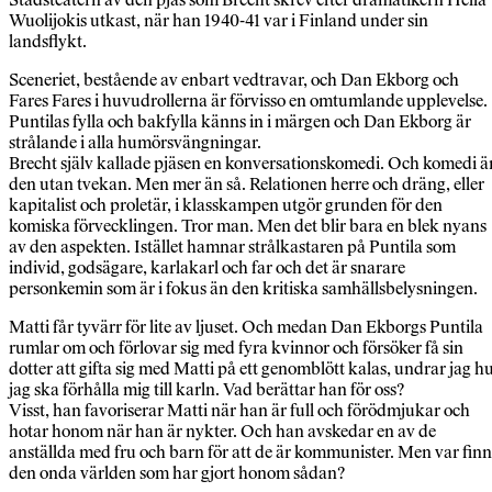
Wuolijokis utkast, när han 1940-41 var i Finland under sin
landsflykt.
Sceneriet, bestående av enbart vedtravar, och Dan Ekborg och
Fares Fares i huvudrollerna är förvisso en omtumlande upplevelse.
Puntilas fylla och bakfylla känns in i märgen och Dan Ekborg är
strålande i alla humörsvängningar.
Brecht själv kallade pjäsen en konversationskomedi. Och komedi ä
den utan tvekan. Men mer än så. Relationen herre och dräng, eller
kapitalist och proletär, i klasskampen utgör grunden för den
komiska förvecklingen. Tror man. Men det blir bara en blek nyans
av den aspekten. Istället hamnar strålkastaren på Puntila som
individ, godsägare, karlakarl och far och det är snarare
personkemin som är i fokus än den kritiska samhällsbelysningen.
Matti får tyvärr för lite av ljuset. Och medan Dan Ekborgs Puntila
rumlar om och förlovar sig med fyra kvinnor och försöker få sin
dotter att gifta sig med Matti på ett genomblött kalas, undrar jag h
jag ska förhålla mig till karln. Vad berättar han för oss?
Visst, han favoriserar Matti när han är full och förödmjukar och
hotar honom när han är nykter. Och han avskedar en av de
anställda med fru och barn för att de är kommunister. Men var finn
den onda världen som har gjort honom sådan?