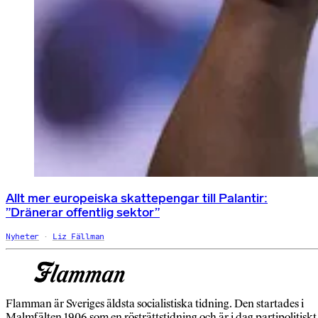
Allt mer europeiska skattepengar till Palantir:
”Dränerar offentlig sektor”
Nyheter
Liz Fällman
Flamman är Sveriges äldsta socialistiska tidning. Den startades i
Malmfälten 1906 som en rösträttstidning och är i dag partipolitiskt