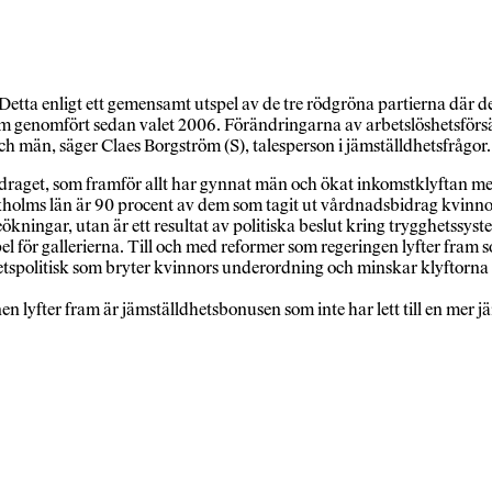
Detta enligt ett gemensamt utspel av de tre rödgröna partierna där d
som genomfört sedan valet 2006. Förändringarna av arbetslöshetsförs
ch män, säger Claes Borgström (S), talesperson i jämställdhetsfrågor.
vdraget, som framför allt har gynnat män och ökat inkomstklyftan m
ckholms län är 90 procent av dem som tagit ut vårdnadsbidrag kvinno
kningar, utan är ett resultat av politiska beslut kring trygghetssys
pel för gallerierna. Till och med reformer som regeringen lyfter fram 
etspolitisk som bryter kvinnors underordning och minskar klyftorna 
 lyfter fram är jämställdhetsbonusen som inte har lett till en mer j