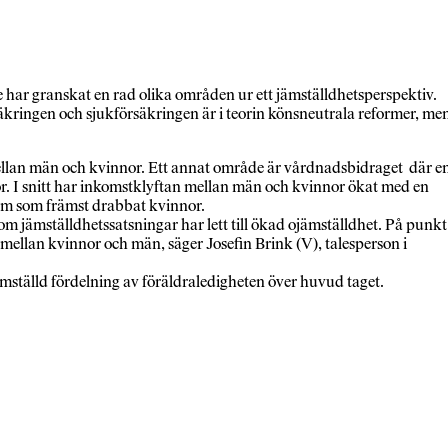
e har granskat en rad olika områden ur ett jämställdhetsperspektiv.
äkringen och sjukförsäkringen är i teorin könsneutrala reformer, me
ellan män och kvinnor. Ett annat område är vårdnadsbidraget där e
r. I snitt har inkomstklyftan mellan män och kvinnor ökat med en
tem som främst drabbat kvinnor.
som jämställdhetssatsningar har lett till ökad ojämställdhet. På punkt
mellan kvinnor och män, säger Josefin Brink (V), talesperson i
ämställd fördelning av föräldraledigheten över huvud taget.