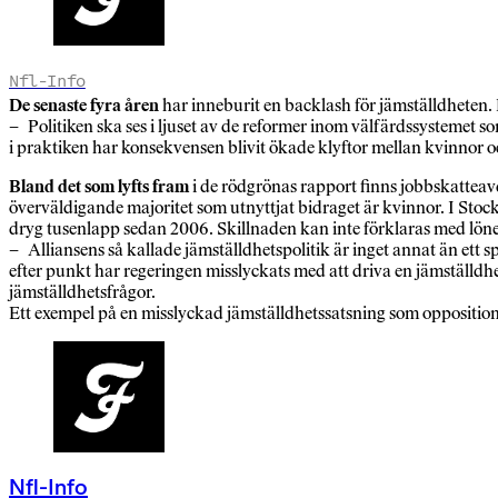
Nfl-Info
De senaste fyra åren
har inneburit en backlash för jämställdheten. 
– Politiken ska ses i ljuset av de reformer inom välfärdssystemet 
i praktiken har konsekvensen blivit ökade klyftor mellan kvinnor o
Bland det som lyfts fram
i de rödgrönas rapport finns jobbskattea
överväldigande majoritet som utnyttjat bidraget är kvinnor. I Sto
dryg tusenlapp sedan 2006. Skillnaden kan inte förklaras med löneö
– Alliansens så kallade jämställdhetspolitik är inget annat än ett s
efter punkt har regeringen misslyckats med att driva en jämställdh
jämställdhetsfrågor.
Ett exempel på en misslyckad jämställdhetssatsning som oppositionen
Nfl-Info