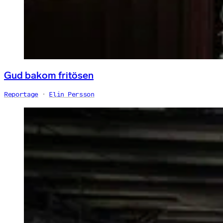
Gud bakom fritösen
Reportage
Elin Persson