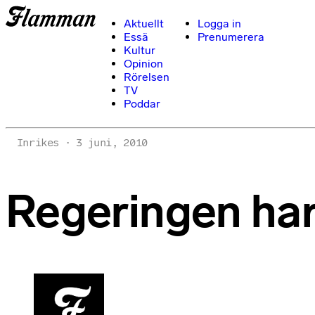
Aktuellt
Logga in
Essä
Prenumerera
Kultur
Opinion
Rörelsen
TV
Poddar
Inrikes
3 juni, 2010
Regeringen har