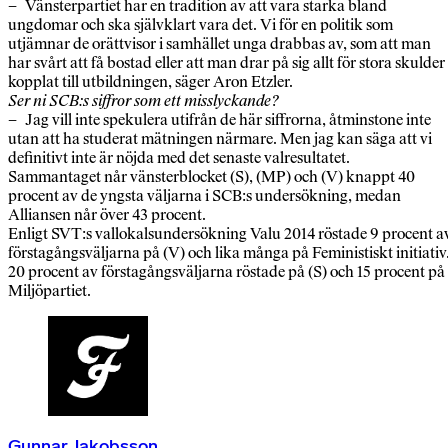
– Vänsterpartiet har en tradition av att vara starka bland
ungdomar och ska självklart vara det. Vi för en politik som
utjämnar de orättvisor i samhället unga drabbas av, som att man
har svårt att få bostad eller att man drar på sig allt för stora skulder
kopplat till utbildningen, säger Aron Etzler.
Ser ni SCB:s siffror som ett misslyckande?
– Jag vill inte spekulera utifrån de här siffrorna, åtminstone inte
utan att ha studerat mätningen närmare. Men jag kan säga att vi
definitivt inte är nöjda med det senaste valresultatet.
Sammantaget når vänsterblocket (S), (MP) och (V) knappt 40
procent av de yngsta väljarna i SCB:s undersökning, medan
Alliansen når över 43 procent.
Enligt SVT:s vallokalsundersökning Valu 2014 röstade 9 procent a
förstagångsväljarna på (V) och lika många på Feministiskt initiativ
20 procent av förstagångsväljarna röstade på (S) och 15 procent på
Miljöpartiet.
Gunnar Jakobsson