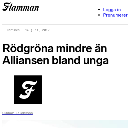
Logga in
Prenumerer
Inrikes
16 juni, 2017
Rödgröna mindre än
Alliansen bland unga
Gunnar Jakobsson