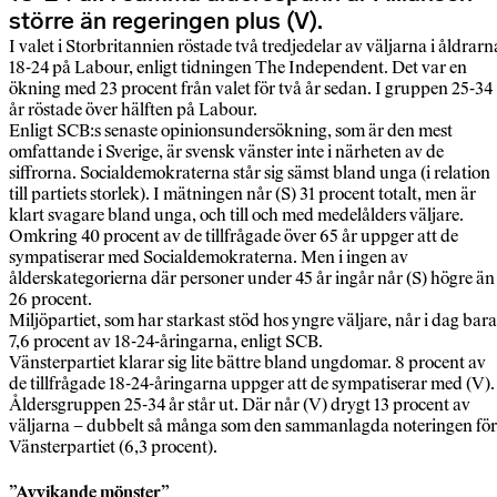
större än regeringen plus (V).
I valet i Storbritannien röstade två tredjedelar av väljarna i åldrarn
18-24 på Labour, enligt tidningen The Independent. Det var en
ökning med 23 procent från valet för två år sedan. I gruppen 25-34
år röstade över hälften på Labour.
Enligt SCB:s senaste opinionsundersökning, som är den mest
omfattande i Sverige, är svensk vänster inte i närheten av de
siffrorna. Socialdemokraterna står sig sämst bland unga (i relation
till partiets storlek). I mätningen når (S) 31 procent totalt, men är
klart svagare bland unga, och till och med medelålders väljare.
Omkring 40 procent av de tillfrågade över 65 år uppger att de
sympatiserar med Socialdemokraterna. Men i ingen av
ålderskategorierna där personer under 45 år ingår når (S) högre än
26 procent.
Miljöpartiet, som har starkast stöd hos yngre väljare, når i dag bara
7,6 procent av 18-24-åringarna, enligt SCB.
Vänsterpartiet klarar sig lite bättre bland ungdomar. 8 procent av
de tillfrågade 18-24-åringarna uppger att de sympatiserar med (V).
Åldersgruppen 25-34 år står ut. Där når (V) drygt 13 procent av
väljarna – dubbelt så många som den sammanlagda noteringen för
Vänsterpartiet (6,3 procent).
”Avvikande mönster”