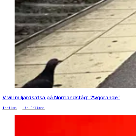
V vill miljardsatsa på Norrlandståg: ”Avgörande”
Inrikes
Liz Fällman