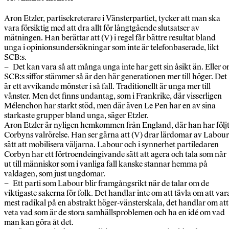
Aron Etzler, partisekreterare i Vänsterpartiet, tycker att man ska
vara försiktig med att dra allt för långtgående slutsatser av
mätningen. Han berättar att (V) i regel får bättre resultat bland
unga i opinionsundersökningar som inte är telefonbaserade, likt
SCB:s.
– Det kan vara så att många unga inte har gett sin åsikt än. Eller 
SCB:s siffor stämmer så är den här generationen mer till höger. Det
är ett avvikande mönster i så fall. Traditionellt är unga mer till
vänster. Men det finns undantag, som i Frankrike, där visserligen
Mélenchon har starkt stöd, men där även Le Pen har en av sina
starkaste grupper bland unga, säger Etzler.
Aron Etzler är nyligen hemkommen från England, där han har följ
Corbyns valrörelse. Han ser gärna att (V) drar lärdomar av Labour
sätt att mobilisera väljarna. Labour och i synnerhet partiledaren
Corbyn har ett förtroendeingivande sätt att agera och tala som når
ut till människor som i vanliga fall kanske stannar hemma på
valdagen, som just ungdomar.
– Ett parti som Labour blir framgångsrikt när de talar om de
viktigaste sakerna för folk. Det handlar inte om att tävla om att var
mest radikal på en abstrakt höger-vänsterskala, det handlar om att
veta vad som är de stora samhällsproblemen och ha en idé om vad
man kan göra åt det.