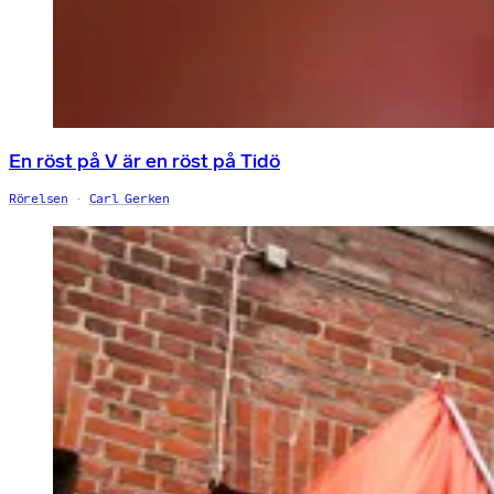
En röst på V är en röst på Tidö
Rörelsen
Carl Gerken