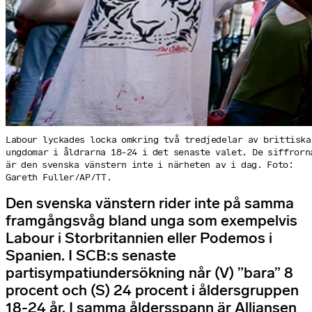
Labour lyckades locka omkring två tredjedelar av brittiska
ungdomar i åldrarna 18-24 i det senaste valet. De siffrorn
är den svenska vänstern inte i närheten av i dag. Foto:
Gareth Fuller/AP/TT.
Den svenska vänstern rider inte på samma
framgångsvåg bland unga som exempelvis
Labour i Storbritannien eller Podemos i
Spanien. I SCB:s senaste
partisympatiundersökning når (V) ”bara” 8
procent och (S) 24 procent i åldersgruppen
18-24 år. I samma åldersspann är Alliansen