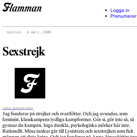
Logga in
Prenumerer
Opinion
6 mars, 2008
Sexstrejk
Lena Gunnarsson
Jag funderar på strejker och svartfötter. Och jag avundas, som
feminist, klasskampens tydliga kampformer. Gör si, gör inte så, så
gynnar du kampen. Inga dunkla, psykologiska mörker här inte.
Rationellt. Mina tankar går till Lysistrate och sexstrejken som fick
männen att sluta kriga. Och jag funderar på Anna Jónasdóttirs teo