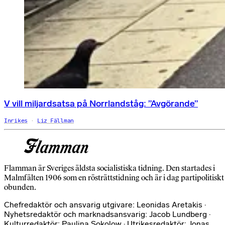
V vill miljardsatsa på Norrlandståg: ”Avgörande”
Inrikes
Liz Fällman
Flamman är Sveriges äldsta socialistiska tidning. Den startades i
Malmfälten 1906 som en rösträttstidning och är i dag partipolitiskt
obunden.
Chefredaktör och ansvarig utgivare: Leonidas Aretakis ·
Nyhetsredaktör och marknadsansvarig: Jacob Lundberg ·
Kulturredaktör: Paulina Sokolow · Utrikesredaktör: Jonas