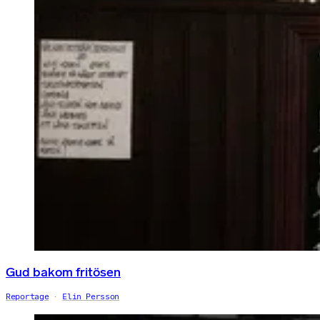
Gud bakom fritösen
Reportage
Elin Persson