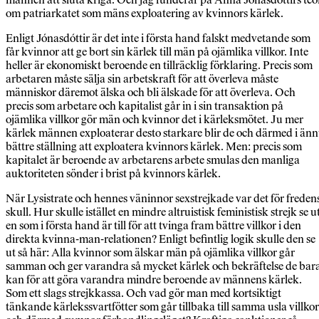
om patriarkatet som mäns exploatering av kvinnors kärlek.
Enligt Jónasdóttir är det inte i första hand falskt medvetande som
får kvinnor att ge bort sin kärlek till män på ojämlika villkor. Inte
heller är ekonomiskt beroende en tillräcklig förklaring. Precis som
arbetaren måste sälja sin arbetskraft för att överleva måste
människor däremot älska och bli älskade för att överleva. Och
precis som arbetare och kapitalist går in i sin transaktion på
ojämlika villkor gör män och kvinnor det i kärleksmötet. Ju mer
kärlek männen exploaterar desto starkare blir de och därmed i än
bättre ställning att exploatera kvinnors kärlek. Men: precis som
kapitalet är beroende av arbetarens arbete smulas den manliga
auktoriteten sönder i brist på kvinnors kärlek.
När Lysistrate och hennes väninnor sexstrejkade var det för freden
skull. Hur skulle istället en mindre altruistisk feministisk strejk se ut
en som i första hand är till för att tvinga fram bättre villkor i den
direkta kvinna-man-relationen? Enligt befintlig logik skulle den se
ut så här: Alla kvinnor som älskar män på ojämlika villkor går
samman och ger varandra så mycket kärlek och bekräftelse de bar
kan för att göra varandra mindre beroende av männens kärlek.
Som ett slags strejkkassa. Och vad gör man med kortsiktigt
tänkande kärlekssvartfötter som går tillbaka till samma usla villkor