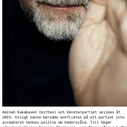
Amineh Kakabaveh (mitten) och Vänsterpartiet skildes åt
2019. Enligt henne berodde konflikten på att partiet inte
accepterat hennes politik om hedersvåld. Till höger