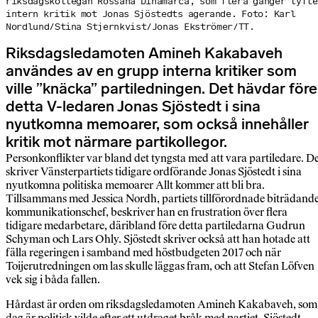
riksdagskollegan Rossana Dinamarca, som flera gånger lyfte
intern kritik mot Jonas Sjöstedts agerande. Foto: Karl
Nordlund/Stina Stjernkvist/Jonas Ekströmer/TT.
Riksdagsledamoten Amineh Kakabaveh
användes av en grupp interna kritiker som
ville ”knäcka” partiledningen. Det hävdar före
detta V-ledaren Jonas Sjöstedt i sina
nyutkomna memoarer, som också innehåller
kritik mot närmare partikollegor.
Personkonflikter var bland det tyngsta med att vara parti­ledare. D
skriver Vänsterpartiets tidigare ordförande Jonas Sjöstedt i sina
nyutkomna politiska memoarer Allt kommer att bli bra.
Tillsammans med Jessica Nordh, partiets tillförordnade biträdand
kommunikationschef, beskriver han en frustration över flera
tidigare medarbetare, däribland före detta partiledarna Gudrun
Schyman och Lars Ohly. Sjöstedt skriver också att han hotade att
fälla regeringen i samband med höstbudgeten 2017 och när
Toijerutredningen om las skulle läggas fram, och att Stefan Löfven
vek sig i båda fallen.
Hårdast är orden om riksdagsledamoten Amineh Kakabaveh, som 
dag är politisk vilde efter ett utdraget bråk med partiet. Sjöstedt