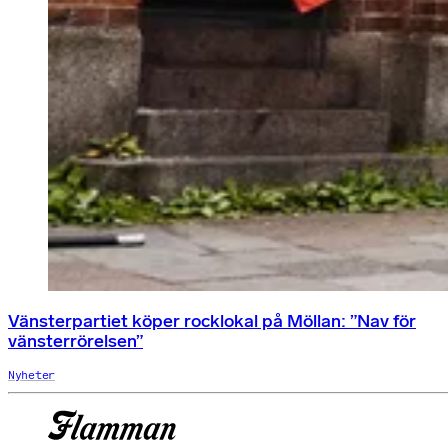
Vänsterpartiet köper rocklokal på Möllan: ”Nav för
vänsterrörelsen”
Nyheter