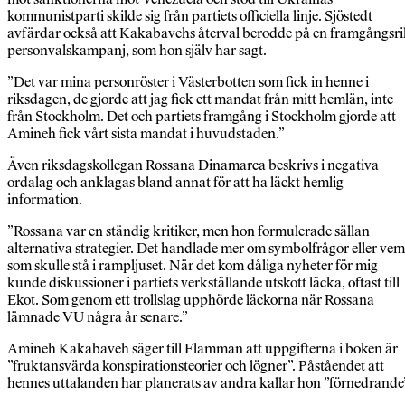
kommunistparti skilde sig från partiets officiella linje. Sjöstedt
avfärdar också att Kakabavehs återval berodde på en framgångsr
personvalskampanj, som hon själv har sagt.
”Det var mina personröster i Västerbotten som fick in henne i
riksdagen, de gjorde att jag fick ett mandat från mitt hemlän, inte
från Stockholm. Det och partiets framgång i Stockholm gjorde att
Amineh fick vårt sista mandat i huvudstaden.”
Även riksdagskollegan Rossana Dinamarca beskrivs i negativa
ordalag och anklagas bland annat för att ha läckt hemlig
information.
”Rossana var en ständig kritiker, men hon formulerade sällan
alternativa strategier. Det handlade mer om symbolfrågor eller vem
som skulle stå i rampljuset. När det kom dåliga nyheter för mig
kunde diskussioner i partiets verkställande utskott läcka, oftast till
Ekot. Som genom ett trollslag upphörde läckorna när Rossana
lämnade VU några år senare.”
Amineh Kakabaveh säger till Flamman att uppgifterna i boken är
”fruktansvärda konspirationsteorier och lögner”. Påståendet att
hennes uttalanden har planerats av andra kallar hon ”förnedrande