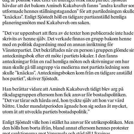
hävdar att det bakom Amineh Kakabaveh fanns ”andra krafter s
utformade hennes ställningstaganden” för att partiledningen skull
”knäckas”. Enligt Sjöstedt höll en tidigare partianställd hemliga
planeringsmöten med Kakabaveh om saken.
”Det var uppenbart att flera av de texter hon publicerade inte hade
skrivits av henne själv. Det verkade finnas en grupp bakom henne
med en politisk dagordning med en annan inriktning för
Vänsterpartiet. Det bekräftades när en person i gruppen glömde si
anteckningsbok efter ett möte i partiets lokaler. I den fanns
anteckningar från en rad hemliga möten och skrivningar om hur
man skulle gå till angrepp via medierna mot partiets ledning som
skulle ”knäckas”. Anteckningsboken kom från en tidigare anställd
hos partiet”, skriver Sjöstedt.
Han berättar vidare att Amineh Kakabaveh tidigt blev arg på
riksdagsgruppen eftersom hon fick ansvar för bostadspolitiken.
”Det var tårar och hårda ord, hon tyckte själv att hon var värd
bättre. Under mandatperioden ägnade hon sig sedan åt mycket,
utom åt att utveckla partiets bostadspolitik.”
Enligt Sjöstedt ville hon i stället ha ansvar för utrikespolitiken. Men
den hölls hon borta ifrån, bland annat eftersom hennes protester
mot sanktionerna mot Venezuela och stöd till Ukrainas