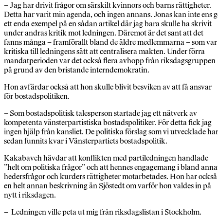
–
Jag har drivit frågor om särskilt kvinnors och barns rättigheter.
Detta har varit min agenda, och ingen annans. Jonas kan inte ens g
ett enda exempel på en sådan artikel där jag bara skulle ha skrivit
under andras kritik mot ledningen. Däremot är det sant att det
fanns många – framförallt bland de äldre medlemmarna – som var
kritiska till ledningens sätt att centralisera makten. Under förra
mandatperioden var det också flera avhopp från riksdagsgruppen
på grund av den bristande interndemokratin.
Hon avfärdar också att hon skulle blivit besviken av att få ansvar
för bostadspolitiken.
– Som bostadspolitisk talesperson startade jag ett nätverk av
kompetenta vänsterpartistiska bostadspolitiker. För detta fick jag
ingen hjälp från kansliet. De politiska förslag som vi utvecklade ha
sedan funnits kvar i Vänsterpartiets bostadspolitik.
Kakabaveh hävdar att konflikten med partiledningen handlade
”helt om politiska frågor” och att hennes engagemang i bland anna
hedersfrågor och kurders rättigheter motarbetades. Hon har också
en helt annan beskrivning än Sjöstedt om varför hon valdes in på
nytt i riksdagen.
– Ledningen ville peta ut mig från riksdagslistan i Stockholm.