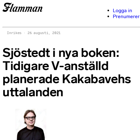
Logga in
Prenumerer
Inrikes
26 augusti, 2021
Sjöstedt i nya boken:
Tidigare V-anställd
planerade Kakabavehs
uttalanden