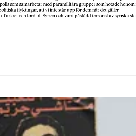
spolis som samarbetar med paramilitära grupper som hotade honom n
litiska flyktingar, att vi inte står upp för dem när det gäller.
kiet och förd till Syrien och varit påstådd terrorist av syriska sta