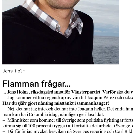
Jens Holm
Flamman frågar…
… Jens Holm , riksdagsledamot för Vänsterpartiet. Varför ska du 
– Jag kommer vittna i egenskap av vän till Joaquin Pérez och också
Har du själv gjort nånting misstänkt i sammanhanget?
– Nej, det har jag inte och det har inte Joaquin heller. Det enda ha
man kan ha i Colombia idag, nämligen gerillasoldat.
– Människor som kommer till Sverige som politiska flyktingar fortsä
känna sig till 100 procent trygga i att fortsätta det arbetet i Sver
– Därför är jag mycket besviken på Sveriges regering och Carl Bil