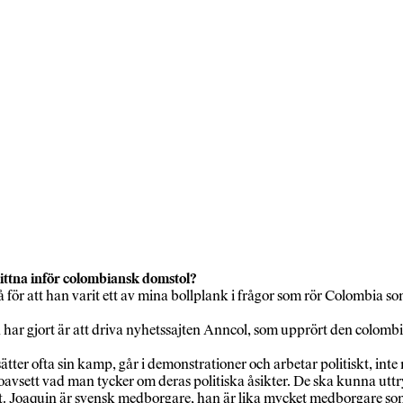
vittna inför colombiansk domstol?
 för att han varit ett av mina bollplank i frågor som rör Colombia so
n har gjort är att driva nyhetssajten Anncol, som upprört den colombi
tter ofta sin kamp, går i demonstrationer och arbetar politiskt, inte
ige, oavsett vad man tycker om deras politiska åsikter. De ska kunna ut
dt. Joaquin är svensk medborgare, han är lika mycket medborgare som