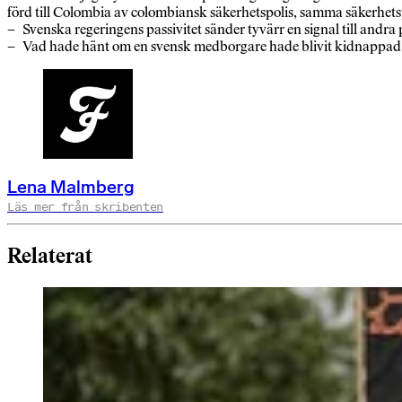
förd till Colombia av colombiansk säkerhetspolis, samma säkerhet
– Svenska regeringens passivitet sänder tyvärr en signal till andra po
– Vad hade hänt om en svensk medborgare hade blivit kidnappad i Tur
Lena Malmberg
Läs mer från skribenten
Relaterat