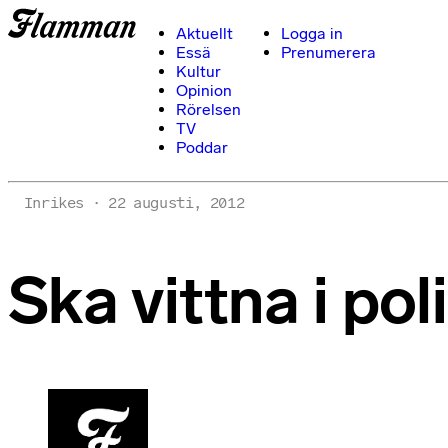
Aktuellt
Logga in
Essä
Prenumerera
Kultur
Opinion
Rörelsen
TV
Poddar
Inrikes
22 augusti, 2012
Ska vittna i po