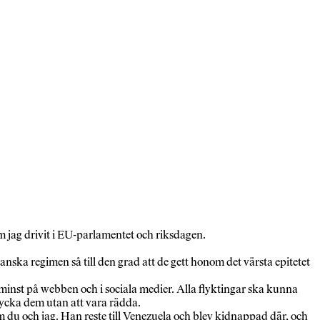
m jag drivit i EU-parlamentet och riksdagen.
anska regimen så till den grad att de gett honom det värsta epitetet
 minst på webben och i sociala medier. Alla flyktingar ska kunna
trycka dem utan att vara rädda.
 du och jag. Han reste till Venezuela och blev kidnappad där, och