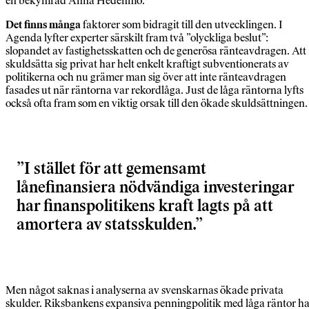
en bekymrad Anna Hedenmo.
Det finns många
faktorer som bidragit till den utvecklingen. I
Agenda lyfter experter särskilt fram två ”olyckliga beslut”:
slopandet av fastighetsskatten och de generösa ränteavdragen. Att
skuldsätta sig privat har helt enkelt kraftigt subventionerats av
politikerna och nu grämer man sig över att inte ränteavdragen
fasades ut när räntorna var rekordlåga. Just de låga räntorna lyfts
också ofta fram som en viktig orsak till den ökade skuldsättningen.
I stället för att gemensamt
lånefinansiera nödvändiga investeringar
har finanspolitikens kraft lagts på att
amortera av statsskulden.
Men något saknas i analyserna av svenskarnas ökade privata
skulder. Riksbankens expansiva penningpolitik med låga räntor h