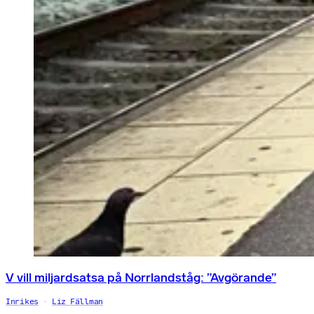
V vill miljardsatsa på Norrlandståg: ”Avgörande”
Inrikes
Liz Fällman