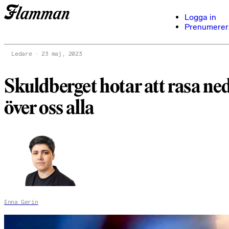
Logga in
Prenumerer
Ledare
23 maj, 2023
Skuldberget hotar att rasa ne
över oss alla
Enna Gerin