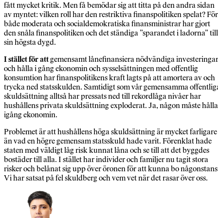
fått mycket kritik. Men få bemödar sig att titta på den andra sidan
av myntet: vilken roll har den restriktiva finanspolitiken spelat? För
både moderata och socialdemokratiska finansministrar har gjort
den snåla finanspolitiken och det ständiga ”sparandet i ladorna” till
sin högsta dygd.
I stället för att
gemensamt lånefinansiera nödvändiga investeringa
och hålla i gång ekonomin och sysselsättningen med offentlig
konsumtion har finanspolitikens kraft lagts på att amortera av och
trycka ned statsskulden. Samtidigt som vår gemensamma offentlig
skuldsättning alltså har pressats ned till rekordlåga nivåer har
hushållens privata skuldsättning exploderat. Ja, någon måste hålla
igång ekonomin.
Problemet är att hushållens höga skuldsättning är mycket farligare
än vad en högre gemensam statsskuld hade varit. Förenklat hade
staten med väldigt låg risk kunnat låna och se till att det byggdes
bostäder till alla. I stället har individer och familjer nu tagit stora
risker och belånat sig upp över öronen för att kunna bo någonstans
Vi har satsat på fel skuldberg och vem vet när det rasar över oss.