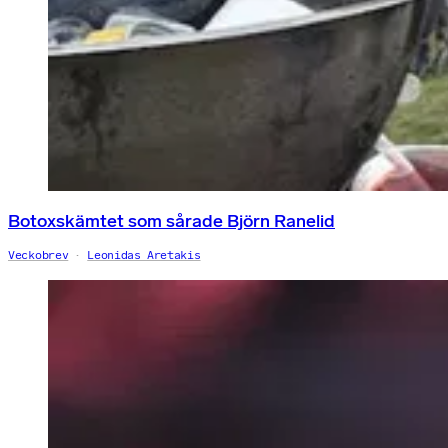
Botoxskämtet som sårade Björn Ranelid
Veckobrev
Leonidas Aretakis