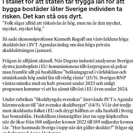
I stället för att staten tar trygga lån för att
bygga bostäder låter Sverige individen ta
risken. Det kan stå oss dyrt.
”Folk säger alltid att risknivån är hög, men nu är den mycket,
mycket, mycket hög.”
Så sade ekonomiprofessor Kenneth Rogoff om västvärldens höga
skuldnivåer i SVT Agendas inslag om den höga privata
skuldsättningen i januari.
Frågan är alltjämt aktuell. När Dagens industri analyserar Sveriges
dystra jumboplats i EU-kommissionens tillväxtprognos så pekar
man framför allt på hushållens ”belåningsgrad i världsklass och
utmärkande hög andel lån till rörlig ränta” (15/5). Sveriges BNP
väntas minska med en halv procent under 2023 och enligt
prognosen kommer vi att ha sämst tillväxt i EU även under 2024.
Under rubriken ”Skuldtyngda svenskar” återvände SVT:s Agenda
häromveckan till ”det svenska skuldberget” (14/5). Vi är det tredje
mest skuldsatta folket i EU och drygt hälften av alla hushåll i Sveri
har bostadslån. Hushållens ränteutgifter äter nu upp köpkraften
när de ökar från 108 miljarder kronor 2022 till 189 miljarder krono
i år. ”Hur hamnade Sverige i topp när det gäller skulder?” frågar si