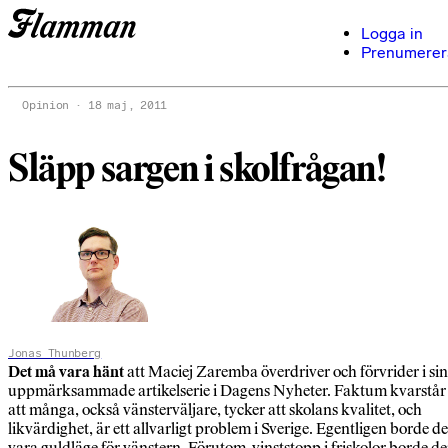
Logga in
Prenumerer
Opinion
18 maj, 2011
Släpp sargen i skolfrågan!
Jonas Thunberg
Det må vara hänt
att Maciej Zaremba överdriver och förvrider i sin
uppmärksammade artikelserie i Dagens Nyheter. Faktum kvarstår
att många, också vänsterväljare, tycker att skolans kvalitet, och
likvärdighet, är ett allvarligt problem i Sverige. Egentligen borde de
vara guldläge för vänstern. Förutom vinststopp i friskolor borde d