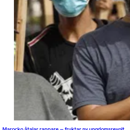
Marocko åtalar rappare – fruktar ny ungdomsrevolt