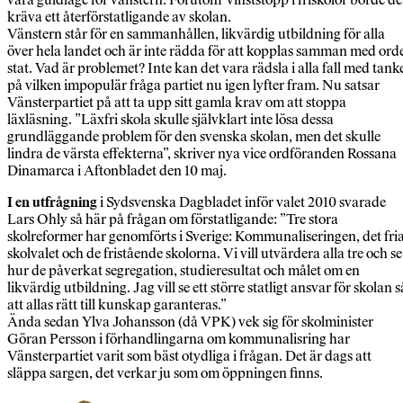
kräva ett återförstatligande av skolan.
Vänstern står för en sammanhållen, likvärdig utbildning för alla
över hela landet och är inte rädda för att kopplas samman med ord
stat. Vad är problemet? Inte kan det vara rädsla i alla fall med tank
på vilken impopulär fråga partiet nu igen lyfter fram. Nu satsar
Vänsterpartiet på att ta upp sitt gamla krav om att stoppa
läxläsning. ”Läxfri skola skulle självklart inte lösa dessa
grundläggande problem för den svenska skolan, men det skulle
lindra de värsta effekterna”, skriver nya vice ordföranden Rossana
Dinamarca i Aftonbladet den 10 maj.
I en utfrågning
i Sydsvenska Dagbladet inför valet 2010 svarade
Lars Ohly så här på frågan om förstatligande: ”Tre stora
skolreformer har genomförts i Sverige: Kommunaliseringen, det fri
skolvalet och de fristående skolorna. Vi vill utvärdera alla tre och se
hur de påverkat segregation, studieresultat och målet om en
likvärdig utbildning. Jag vill se ett större statligt ansvar för skolan s
att allas rätt till kunskap garanteras.”
Ända sedan Ylva Johansson (då VPK) vek sig för skolminister
Göran Persson i förhandlingarna om kommunalisring har
Vänsterpartiet varit som bäst otydliga i frågan. Det är dags att
släppa sargen, det verkar ju som om öppningen finns.