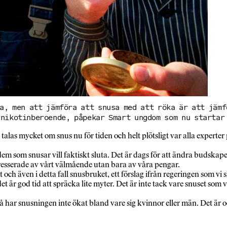
a, men att jämföra att snusa med att röka är att jämf
nikotin­beroende, påpekar Smart ungdom som nu startar
t talas mycket om snus nu för tiden och helt plötsligt var alla expe
v dem som snusar vill faktiskt sluta. Det är dags för att ändra budsk
resserade av vårt välmående utan bara av våra pengar.
t och även i detta fall snusbruket, ett förslag ifrån regeringen som v
r god tid att spräcka lite myter. Det är inte tack vare snuset som vi i
 snusningen inte ökat bland vare sig kvinnor eller män. Det är också