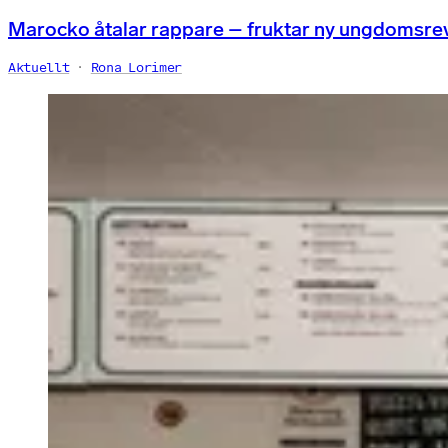
Marocko åtalar rappare – fruktar ny ungdomsre
Aktuellt
Rona Lorimer