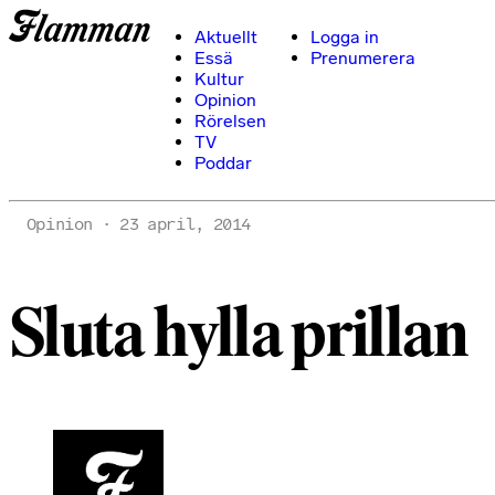
Aktuellt
Logga in
Essä
Prenumerera
Kultur
Opinion
Rörelsen
TV
Poddar
Opinion
23 april, 2014
Sluta hylla prillan