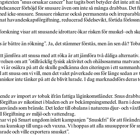
gstexten ”snus orsakar cancer” har tagits bort betyder det inte att nå
scancer förhöjd för snusare även om inte så många drabbas. Det finn
ört med icke-snusare. Snusare riskerar också permanenta och irrepar
nat havandeskapsförgiftning, reducerad födelsevikt, förtida förlos
forskning visar att snusande idrottare ökar risken för muskel- och sk
 är bättre än rökning”. Ja, det stämmer förstås, men än sen då? Toba
t. Att jämföra att snusa med att röka är att jämföra två dåliga alterna
yrelsen om att ”otillräcklig fysisk aktivitet och ohälsosamma matvano
h vi är osäkra på att de skulle godkänna den citeringen i ett samman
 val att snusa om vi vill, men det valet påverkade oss för länge seda
änniskor inte tänker på att de blivit lurade. I dag marknadsförs deras 
roende av import av tobak ifrån fattiga låginkomstländer. Snus drab
förgiftas av nikotinet i bladen och av bekämpningsmedel. Barn i dessa 
används som bränsle. Det leder till obalans i naturens djur- och växtli
l förgiftning av miljö och vattendrag.
ar vi på Smart ungdom inlett kampanjen ”Snuskfri” för att förändra
kunskap till unga och vuxna. Vi hoppas att alla snusuppror för snu
arade och ville exportera snusket”.