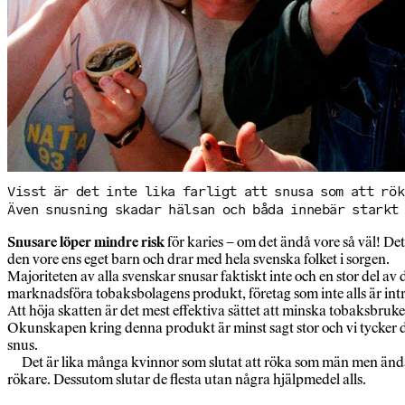
Visst är det inte lika farligt att snusa som att rök
Även snusning skadar hälsan och båda innebär starkt 
Snusare löper mindre risk
för karies – om det ändå vore så väl! De
den vore ens eget barn och drar med hela svenska folket i sorgen.
Majoriteten av alla svenskar snusar faktiskt inte och en stor del a
marknadsföra tobaksbolagens produkt, företag som inte alls är int
Att höja skatten är det mest effektiva sättet att minska tobaksbruke
Okunskapen kring denna produkt är minst sagt stor och vi tycker det ä
snus.
Det är lika många kvinnor som slutat att röka som män men ändå har
rökare. Dessutom slutar de flesta utan några hjälpmedel alls.