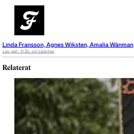
Linda Fransson, Agnes Wiksten, Amalia Wänman, C
Läs mer från skribenten
Relaterat