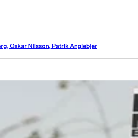
rg, Oskar Nilsson, Patrik Anglebjer