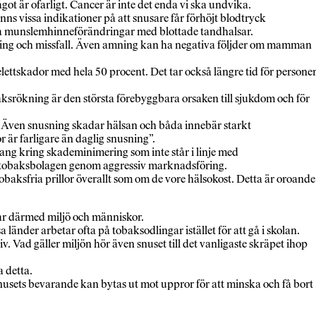
got är ofarligt. Cancer är inte det enda vi ska undvika.
s vissa indikationer på att snusare får förhöjt blodtryck
abla munslemhinneförändringar med blottade tandhalsar.
sning och missfall. Även amning kan ha negativa följder om mamman
elettskador med hela 50 procent. Det tar också längre tid för persone
ksrökning är den största förebyggbara orsaken till sjukdom och för
tiv. Även snusning skadar hälsan och båda innebär starkt
r är farligare än daglig snusning”.
hang kring skademinimering som inte står i linje med
n av tobaksbolagen genom aggressiv marknadsföring.
tobaksfria prillor överallt som om de vore hälsokost. Detta är oroande
bar därmed miljö och människor.
länder arbetar ofta på tobaksodlingar istället för att gå i skolan.
v. Vad gäller miljön hör även snuset till det vanligaste skräpet ihop
 detta.
sets bevarande kan bytas ut mot uppror för att minska och få bort