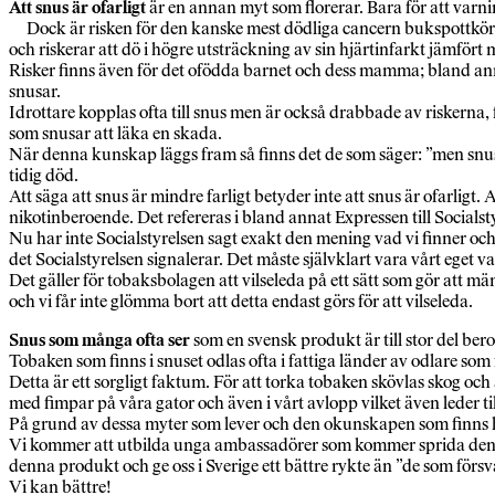
Att snus är ofarligt
är en annan myt som florerar. Bara för att varnin
Dock är risken för den kanske mest dödliga cancern bukspottkörtel
och riskerar att dö i högre utsträckning av sin hjärtinfarkt jämf
Risker finns även för det ofödda barnet och dess mamma; bland an
snusar.
Idrottare kopplas ofta till snus men är också drabbade av riskerna, 
som snusar att läka en skada.
När denna kunskap läggs fram så finns det de som säger: ”men snus
tidig död.
Att säga att snus är mindre farligt betyder inte att snus är ofarlig
nikotinberoende. Det refereras i bland annat Expressen till Socialst
Nu har inte Socialstyrelsen sagt exakt den mening vad vi finner oc
det Socialstyrelsen signalerar. Det måste självklart vara vårt eget
Det gäller för tobaksbolagen att vilseleda på ett sätt som gör att m
och vi får inte glömma bort att detta endast görs för att vilseleda.
Snus som många ofta ser
som en svensk produkt är till stor del be
Tobaken som finns i snuset odlas ofta i fattiga länder av odlare som 
Detta är ett sorgligt faktum. För att torka tobaken skövlas skog och 
med fimpar på våra gator och även i vårt avlopp vilket även leder til
På grund av dessa myter som lever och den okunskapen som finns h
Vi kommer att utbilda unga ambassadörer som kommer sprida denna 
denna produkt och ge oss i Sverige ett bättre rykte än ”de som försv
Vi kan bättre!