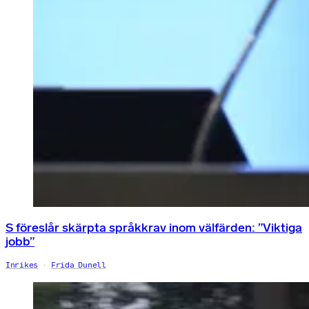
S föreslår skärpta språkkrav inom välfärden: ”Viktiga
jobb”
Inrikes
Frida Dunell