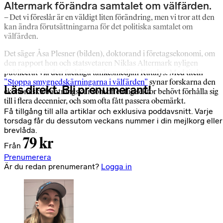
Altermark förändra samtalet om välfärden.
– Det vi föreslår är en väldigt liten förändring, men vi tror att den
kan ändra förutsättningarna för det politiska samtalet om
välfärden.
Det säger Åsa Plesner (bilden), doktorand i företagsekonomi, om
den rapport hon och statsvetaren Niklas Altermark nyligen
publicerat via den fackliga tankesmedjan Katalys. Med titeln
”Stoppa smygnedskärningarna i välfärden”
synar forskarna den
Läs direkt. Bli prenumerant!
ekonomiska bantningskur som offentlig sektor behövt förhålla sig
till i flera decennier, och som ofta fått passera obemärkt.
Få tillgång till alla artiklar och exklusiva poddavsnitt. Varje
torsdag får du dessutom veckans nummer i din mejlkorg eller
brevlåda.
79 kr
Från
Prenumerera
Är du redan prenumerant?
Logga in