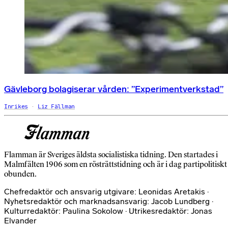
Gävleborg bolagiserar vården: ”Experimentverkstad”
Inrikes
Liz Fällman
Flamman är Sveriges äldsta socialistiska tidning. Den startades i
Malmfälten 1906 som en rösträttstidning och är i dag partipolitiskt
obunden.
Chefredaktör och ansvarig utgivare: Leonidas Aretakis ·
Nyhetsredaktör och marknadsansvarig: Jacob Lundberg ·
Kulturredaktör: Paulina Sokolow · Utrikesredaktör: Jonas
Elvander