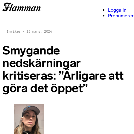
Logga in
Prenumerer
Inrikes
13 mars, 2024
Smygande
nedskärningar
kritiseras: ”Ärligare att
göra det öppet”