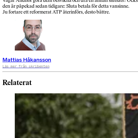
Vågar Andnor göra dem besvikna och dra en annan slutsats? Ocks
den är påpekad sedan tidigare: Sluta betala för detta vansinne.
Ju fortare ett reformerat ATP återinförs, desto bättre.
Mattias Håkansson
Läs mer från skribenten
Relaterat