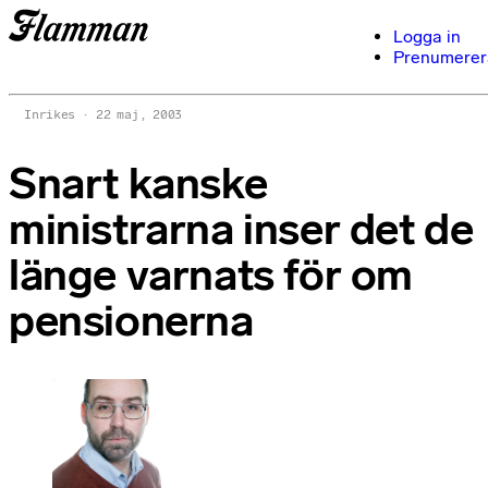
Logga in
Prenumerer
Inrikes
22 maj, 2003
Snart kanske
ministrarna inser det de
länge varnats för om
pensionerna