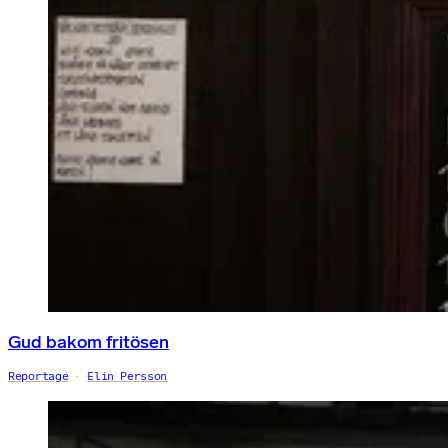
Gud bakom fritösen
Reportage
Elin Persson