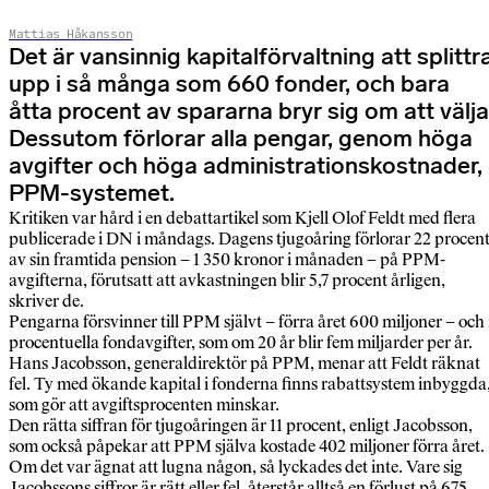
Mattias Håkansson
Det är vansinnig kapitalförvaltning att splittr
upp i så många som 660 fonder, och bara
åtta procent av spararna bryr sig om att välja
Dessutom förlorar alla pengar, genom höga
avgifter och höga administrationskostnader, 
PPM-systemet.
Kritiken var hård i en debattartikel som Kjell Olof Feldt med flera
publicerade i DN i måndags. Dagens tjugoåring förlorar 22 procen
av sin framtida pension – 1 350 kronor i månaden – på PPM-
avgifterna, förutsatt att avkastningen blir 5,7 procent årligen,
skriver de.
Pengarna försvinner till PPM självt – förra året 600 miljoner – och 
procentuella fondavgifter, som om 20 år blir fem miljarder per år.
Hans Jacobsson, generaldirektör på PPM, menar att Feldt räknat
fel. Ty med ökande kapital i fonderna finns rabattsystem inbyggda
som gör att avgiftsprocenten minskar.
Den rätta siffran för tjugoåringen är 11 procent, enligt Jacobsson,
som också påpekar att PPM själva kostade 402 miljoner förra året.
Om det var ägnat att lugna någon, så lyckades det inte. Vare sig
Jacobssons siffror är rätt eller fel, återstår alltså en förlust på 675