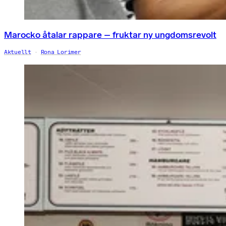
Marocko åtalar rappare – fruktar ny ungdomsrevolt
Aktuellt
Rona Lorimer