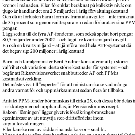
kronor i månaden. Eller, förenklat beräknat på kollektiv nivå: om
tjugo år handlar det om 2,5 miljarder i årlig förvaltningskostnad.
Och då är förlusten bara i form av framtida avgifter – inte inräknat
de 35 procent som genomsnittsspararen redan förlorat av sina PP
pengar.
Lägg sedan till de fyra AP-fonderna, som också spelat bort pengar 
80,5 miljarder under 2002 – och tagit tre kvarts miljard i avgift.
En och en kvarts miljard – att jämföra med hela ATP-systemet då
det begav sig: 200 miljoner i årlig kostnad.
Barn- och familjeminister Berit Andnor konstaterar att ju större
valfrihet och variation, desto större kostnader för systemet – och
begär att Riksrevisionsverket snabbutreder AP och PPM:s
kostnadsutveckling.
Det måste visst till ”experter” för att ministrar ska se vad många
andra varnat för och uppmärksammat sedan flera år tillbaka.
Antalet PPM-fonder bör minskas till cirka 25, och dessa bör delas i
i riskkategorier och upphandlas, är Pensionsforums recept.
Bakom ”lösningen” ligger givetvis försäkringsbranschens
egenintresse av att utnyttja stor-driftsfördelar inom
kapitalförvaltningen.
Eller kanske rent av rädda sina usla kassor – snabbt.