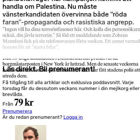
handla om Palestina. Nu måste
vänsterkandidaten övervinna både ”röda
faran”-propaganda och rasistiska angrepp.
”Ingen vill ha dina terroristfasoner här. Och kolla din personsökare
också, din jävla terrorist.” Så löd ett meddelande som Zohran
Mamdani fick på sin telefonsvarare förra veckan. Ett annat varna
honom för att ”starta bilar”.
Den 33-åriga kandidaten i Demokraternas primärval till
borgmästarposten i New York är luttrad. Men de senaste veckorna
Läs direkt. Bli prenumerant!
har hoten mot honom ökat markant, vilket har fått stadens polis att
utreda dem.
Få tillgång till alla artiklar och exklusiva poddavsnitt. Varje
torsdag får du dessutom veckans nummer i din mejlkorg eller
brevlåda.
79 kr
Från
Prenumerera
Är du redan prenumerant?
Logga in