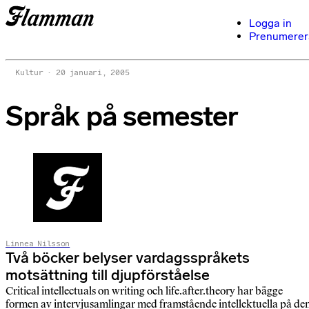
Logga in
Prenumerer
Kultur
20 januari, 2005
Språk på semester
Linnea Nilsson
Två böcker belyser vardagsspråkets
motsättning till djupförståelse
Critical intellectuals on writing och life.after.theory har bägge
formen av intervjusamlingar med framstående intellektuella på de