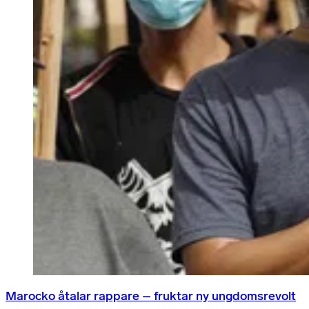
Marocko åtalar rappare – fruktar ny ungdomsrevolt