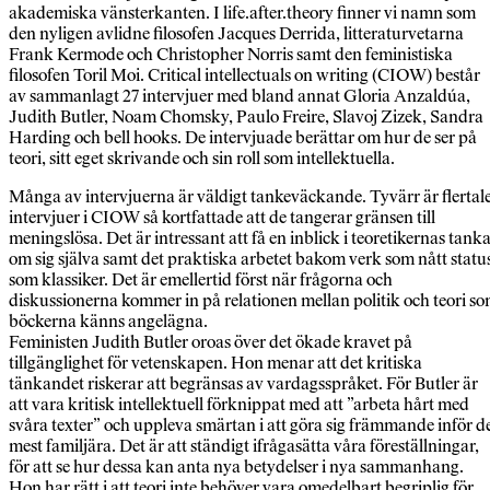
akademiska vänsterkanten. I life.after.theory finner vi namn som
den nyligen avlidne filosofen Jacques Derrida, litteraturvetarna
Frank Kermode och Christopher Norris samt den feministiska
filosofen Toril Moi. Critical intellectuals on writing (CIOW) består
av sammanlagt 27 intervjuer med bland annat Gloria Anzaldúa,
Judith Butler, Noam Chomsky, Paulo Freire, Slavoj Zizek, Sandra
Harding och bell hooks. De intervjuade berättar om hur de ser på
teori, sitt eget skrivande och sin roll som intellektuella.
Många av intervjuerna är väldigt tankeväckande. Tyvärr är flertal
intervjuer i CIOW så kortfattade att de tangerar gränsen till
meningslösa. Det är intressant att få en inblick i teoretikernas tank
om sig själva samt det praktiska arbetet bakom verk som nått statu
som klassiker. Det är emellertid först när frågorna och
diskussionerna kommer in på relationen mellan politik och teori s
böckerna känns angelägna.
Feministen Judith Butler oroas över det ökade kravet på
tillgänglighet för vetenskapen. Hon menar att det kritiska
tänkandet riskerar att begränsas av vardagsspråket. För Butler är
att vara kritisk intellektuell förknippat med att ”arbeta hårt med
svåra texter” och uppleva smärtan i att göra sig främmande inför d
mest familjära. Det är att ständigt ifrågasätta våra föreställningar,
för att se hur dessa kan anta nya betydelser i nya sammanhang.
Hon har rätt i att teori inte behöver vara omedelbart begriplig för