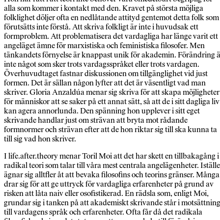
alla som kommer i kontakt med den. Kravet på största möjliga
folklighet döljer ofta en nedlåtande attityd gentemot detta folk som
förutsätts inte förstå. Att skriva folkligt är inte i huvudsak ett
formproblem. Att problematisera det vardagliga har länge varit ett
angeläget ämne för marxistiska och feministiska filosofer. Men
tänkandets förnyelse är knappast unik för akademin. Förändring 
inte något som sker trots vardagsspråket eller trots vardagen.
Överhuvudtaget fastnar diskussionen om tillgänglighet vid just
formen. Det är sällan någon lyfter att det är väsentligt vad man
skriver. Gloria Anzaldúa menar sig skriva för att skapa möjligheter
för människor att se saker på ett annat sätt, så att de i sitt dagliga liv
kan agera annorlunda. Den spänning hon upplever i sitt eget
skrivande handlar just om strävan att bryta mot rådande
formnormer och strävan efter att de hon riktar sig till ska kunna ta
till sig vad hon skriver.
I life.after.theory menar Toril Moi att det har skett en tillbakagång i
radikal teori som talar till våra mest centrala angelägenheter. Iställe
ägnar sig alltfler åt att bevaka filosofins och teorins gränser. Många
drar sig för att ge uttryck för vardagliga erfarenheter på grund av
risken att låta naiv eller osofistikerad. En rädsla som, enligt Moi,
grundar sig i tanken på att akademiskt skrivande står i motsättnin
till vardagens språk och erfarenheter. Ofta får då det radikala