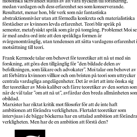
filosofiska skrivandet status av att vara nyckeln till förändring,
medan vardagen och dess erfarenhet ses som konserverande.
Resultatet, menar hon, blir verk som når fantastiska
abstraktionsnivåer utan att förmedla konkreta och materialistiska
förståelser av kvinnors levda erfarenhet. Teori blir språk på
semester, metafysiskt språk som går på tomgång. Problemet Moi se
är med andra ord inte att den språkliga formen är
svårgenomtränglig, utan tendensen att sätta vardagens erfarenhet 
motsättning till teori.
Frank Kermode talar om behovet för teoretiker att nå ut med sin
forskning, att göra den tillgänglig för ”den bildade delen av
befolkningen, som läkare och advokater”. Moi talar om behovet av
att förbättra kvinnors villkor och om bristen på teori som uttrycker
centrala vardagliga angelägenheter. Det är svårt att inte önska sig
fler teoretiker av Mois kaliber och färre teoretiker av den sorten so
när de väl talar ”om att nå ut”, avfärdar den breda allmänheten so
obildad.
Marxister har riktat kritik mot filosofer för att de inte haft
ambitionen att förändra verkligheten. Flertalet teoretiker som
intervjuas i de bägge böckerna har en uttalad ambition att förändr
verkligheten. Men har de en ambition att förstå den?