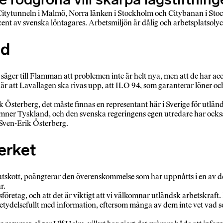
tytunneln i Malmö, Norra länken i Stockholm och Citybanan i Stoc
ocent av svenska löntagares. Arbetsmiljön är dålig och arbetsplatsol
ed
ger till Flamman att problemen inte är helt nya, men att de har acc
r att Lavallagen ska rivas upp, att ILO 94, som garanterar löner och
-Erik Österberg, det måste finnas en representant här i Sverige för ut
ner Tyskland, och den svenska regeringens egen utredare har också k
Sven-Erik Österberg.
verket
utskott, poängterar den överenskommelse som har uppnåtts i en av 
r.
retag, och att det är viktigt att vi välkomnar utländsk arbetskraft. 
tydelsefullt med information, eftersom många av dem inte vet vad so