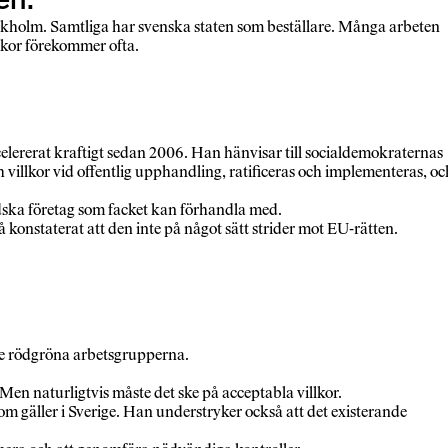
kholm. Samtliga har svenska staten som beställare. Många arbeten
yckor förekommer ofta.
elererat kraftigt sedan 2006. Han hänvisar till socialdemokraternas
 villkor vid offentlig upphandling, ratificeras och implementeras, oc
ländska företag som facket kan förhandla med.
onstaterat att den inte på något sätt strider mot EU-rätten.
de rödgröna arbetsgrupperna.
Men naturligtvis måste det ske på acceptabla villkor.
m gäller i Sverige. Han understryker också att det existerande