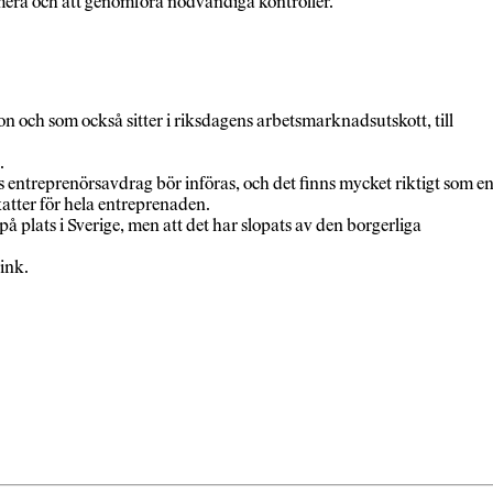
rmera och att genomföra nödvändiga kontroller.
n och som också sitter i riksdagens arbetsmarknadsutskott, till
.
 entreprenörsavdrag bör införas, och det finns mycket riktigt som e
atter för hela entreprenaden.
på plats i Sverige, men att det har slopats av den borgerliga
ink.