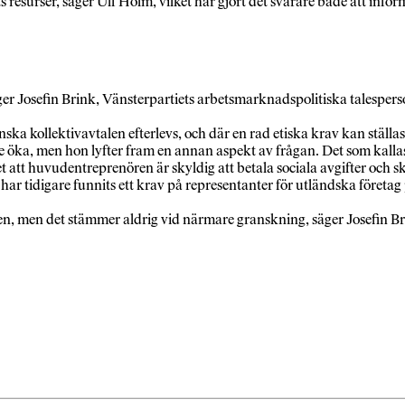
resurser, säger Ulf Holm, vilket har gjort det svårare både att info
er Josefin Brink, Vänsterpartiets arbetsmarknadspolitiska talesperso
ka kollektivavtalen efterlevs, och där en rad etiska krav kan ställas
 öka, men hon lyfter fram en annan aspekt av frågan. Det som kallas
att huvudentreprenören är skyldig att betala sociala avgifter och sk
 har tidigare funnits ett krav på representanter för utländska företag 
en, men det stämmer aldrig vid närmare granskning, säger Josefin Br