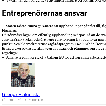
– Tyvärr har den borgerliga regeringen minskat Arbetsmiljöverkets 
Entreprenörernas ansvar
– Staten måste kunna garantera att upphandlingar går rätt till, säg
Flamman
Därför måste lagen om offentlig upphandling skärpas, så att de svens
Josefin Brink tycker också att entreprenörernas huvudansvar måste
punkt i Socialdemokraternas åtgärdsprogram. Det innebär i korthet 
Brink tycker också att filiallagen är viktig, och påminner om att det
regeringen.
– Alliansen gömmer sig ofta bakom EU för att försämra arbetsrätt
Gregor Flakierski
Läs mer från skribenten