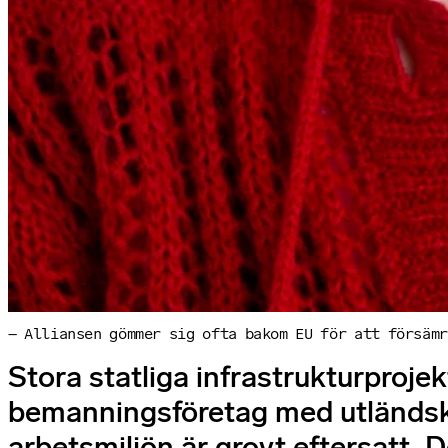
– Alliansen gömmer sig ofta bakom EU för att försäm
Stora statliga infrastrukturproj
bemanningsföretag med utländsk a
arbetsmiljön är grovt eftersatt. D