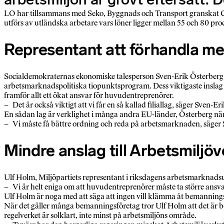
LO har tillsammans med Seko, Byggnads och Transport granskat Ci
utförs av utländska arbetare vars löner ligger mellan 55 och 80 pr
Representant att förhandla m
Socialdemokraternas ekonomiske talesperson Sven-Erik Österberg sä
arbetsmarknadspolitiska tiopunktsprogram. Dess viktigaste inslag ä
framför allt ett ökat ansvar för huvudentreprenörer.
– Det är också viktigt att vi får en så kallad filiallag, säger Sven
En sådan lag är verklighet i många andra EU-länder, Österberg näm
– Vi måste få bättre ordning och reda på arbetsmarknaden, säger 
Mindre anslag till Arbetsmiljö
Ulf Holm, Miljöpartiets representant i riksdagens arbetsmarknads
– Vi är helt eniga om att huvudentreprenörer måste ta större ansva
Ulf Holm är noga med att säga att ingen vill klämma åt bemanningsfö
När det gäller många bemanningsföretag tror Ulf Holm att det är be
regelverket är solklart, inte minst på arbetsmiljöns område.