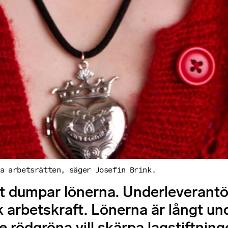
ra arbetsrätten, säger Josefin Brink.
ekt dumpar lönerna. Underleverantö
rbetskraft. Lönerna är långt und
e rödgröna vill skärpa lagstiftning