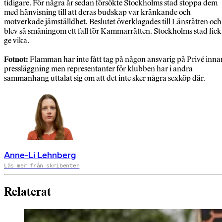
tidigare. För några år sedan försökte Stockholms stad stoppa dem
med hänvisning till att deras budskap var kränkande och
motverkade jämställdhet. Beslutet överklagades till Länsrätten och
blev så småningom ett fall för Kammarrätten. Stockholms stad fick
ge vika.
Fotnot:
Flamman har inte fått tag på någon ansvarig på Privé inna
pressläggning men representanter för klubben har i andra
sammanhang uttalat sig om att det inte sker några sexköp där.
Anne-Li Lehnberg
Läs mer från skribenten
Relaterat