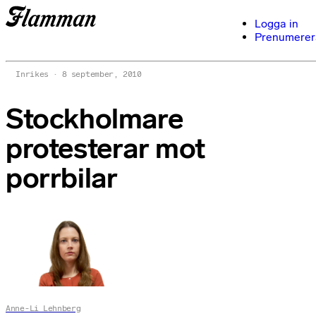
Logga in
Prenumerer
Inrikes
8 september, 2010
Stockholmare
protesterar mot
porrbilar
Anne-Li Lehnberg