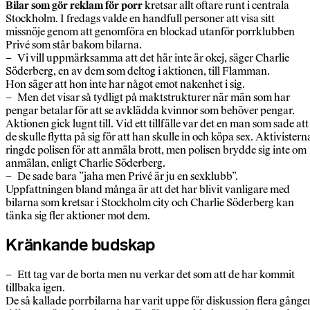
Bilar som gör reklam för porr
kretsar allt oftare runt i centrala
Stockholm. I fredags valde en handfull personer att visa sitt
missnöje genom att genomföra en blockad utanför porrklubben
Privé som står bakom bilarna.
– Vi vill uppmärksamma att det här inte är okej, säger Charlie
Söderberg, en av dem som deltog i aktionen, till Flamman.
Hon säger att hon inte har något emot nakenhet i sig.
– Men det visar så tydligt på maktstrukturer när män som har
pengar betalar för att se avklädda kvinnor som behöver pengar.
Aktionen gick lugnt till. Vid ett tillfälle var det en man som sade att
de skulle flytta på sig för att han skulle in och köpa sex. Aktivistern
ringde polisen för att anmäla brott, men polisen brydde sig inte om
anmälan, enligt Charlie Söderberg.
– De sade bara ”jaha men Privé är ju en sexklubb”.
Uppfattningen bland många är att det har blivit vanligare med
bilarna som kretsar i Stockholm city och Charlie Söderberg kan
tänka sig fler aktioner mot dem.
Kränkande budskap
– Ett tag var de borta men nu verkar det som att de har kommit
tillbaka igen.
De så kallade porrbilarna har varit uppe för diskussion flera gånge