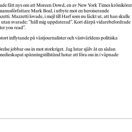
 hade fått nys om att Moreen Dowd, en av New York Times krönikörer
anusförfattare Mark Boal, i utbyte mot en heroiserande
. Mazzetti lovade, i mejl till Harf som nu läckt ut, att han skulle
n, utan svarade: ”håll mig uppdaterad”. Kort därpå vidarebefordrade
ter you read”.
rt inflytande på västjournalister och västvärldens politiska
lse jobbar oss in mot storkriget. Jag lutar själv åt en sådan
edieskapat spänningstillstånd hotar att föra oss in i väpnade