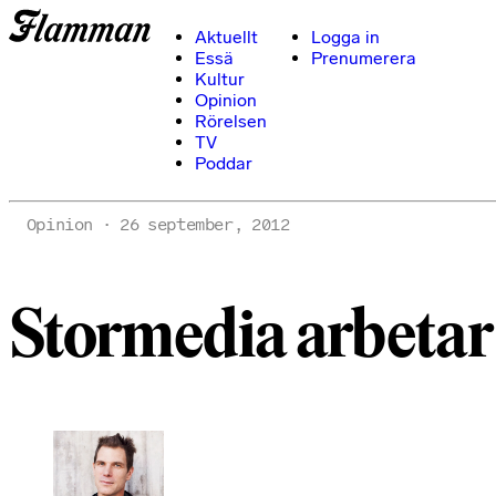
Aktuellt
Logga in
Essä
Prenumerera
Kultur
Opinion
Rörelsen
TV
Poddar
Opinion
26 september, 2012
Stormedia arbetar 