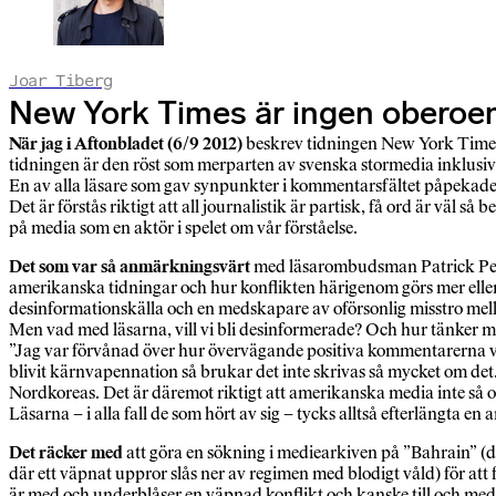
Joar Tiberg
New York Times är ingen oberoend
När jag i Aftonbladet (6/9 2012)
beskrev tidningen New York Times r
tidningen är den röst som merparten av svenska stormedia inklusive
En av alla läsare som gav synpunkter i kommentarsfältet påpekade 
Det är förstås riktigt att all journalistik är partisk, få ord är väl s
på media som en aktör i spelet om vår förståelse.
Det som var så anmärkningsvärt
med läsarombudsman Patrick Pexto
amerikanska tidningar och hur konflikten härigenom görs mer eller 
desinformationskälla och en medskapare av oförsonlig misstro mell
Men vad med läsarna, vill vi bli desinformerade? Och hur tänker me
”Jag var förvånad över hur övervägande positiva kommentarerna var f
blivit kärnvapennation så brukar det inte skrivas så mycket om det
Nordkoreas. Det är där­emot riktigt att amerikanska media inte så 
Läsarna – i alla fall de som hört av sig – tycks alltså efterlängta e
Det räcker med
att göra en sökning i mediearkiven på ”Bahrain” (dä
där ett väpnat uppror slås ner av regimen med blodigt våld) för att
är med och underblåser en väpnad konflikt och kanske till och med 