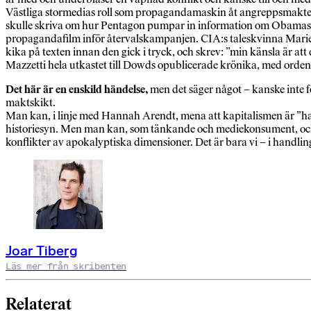
Västliga stormedias roll som propagandamaskin åt angreppsmakten f
skulle skriva om hur Pentagon pumpar in information om Obamas ”
propagandafilm inför återvalskampanjen. CIA:s taleskvinna Marie H
kika på texten innan den gick i tryck, och skrev: ”min känsla är a
Mazzetti hela utkastet till Dowds opublicerade krönika, med orden: 
Det här är en enskild händelse,
men det säger något – kanske inte 
maktskikt.
Man kan, i linje med Hannah Arendt, mena att kapitalismen är ”havan
historiesyn. Men man kan, som tänkande och mediekonsument, också a
konflikter av apokalyptiska dimensioner. Det är bara vi – i handli
Joar Tiberg
Läs mer från skribenten
Relaterat