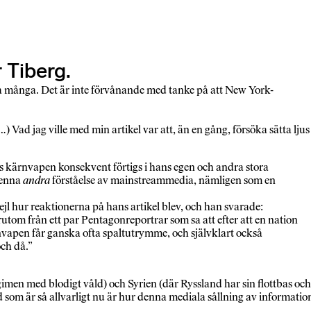
 Tiberg.
na många. Det är inte förvånande med tanke på att New York-
å…) Vad jag ville med min artikel var att, än en gång, försöka sätta ljus
s kärnvapen konsekvent förtigs i hans egen och andra stora
denna
andra
förståelse av mainstreammedia, nämligen som en
jl hur reaktionerna på hans artikel blev, och han svarade:
utom från ett par Pentagonreportrar som sa att efter att en nation
rnvapen får ganska ofta spaltutrymme, och självklart också
och då.”
gimen med blodigt våld) och Syrien (där Ryssland har sin flottbas och
d som är så allvarligt nu är hur denna mediala sållning av informatio