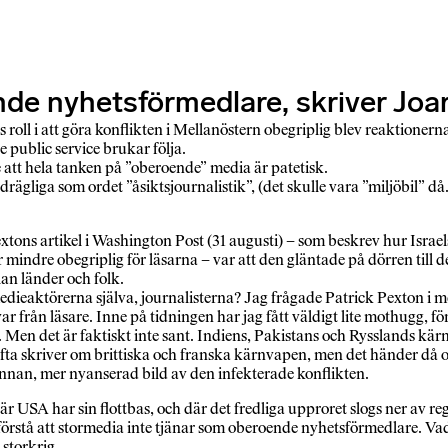
e nyhetsförmedlare, skriver Joar
oll i att göra konflikten i Mellanöstern obegriplig blev reaktioner
 public service brukar följa.
att hela tanken på ”oberoende” media är patetisk.
å bedrägliga som ordet ”åsiktsjournalistik”, (det skulle vara ”miljöbil” d
ns artikel i Washington Post (31 augusti) – som beskrev hur Israel
mindre obegriplig för läsarna – var att den gläntade på dörren till 
an länder och folk.
dieaktörerna själva, journalisterna? Jag frågade Patrick Pexton i me
rån läsare. Inne på tidningen har jag fått väldigt lite mothugg, för
. Men det är faktiskt inte sant. Indiens, Pakistans och Rysslands kä
ofta skriver om brittiska och franska kärnvapen, men det händer då 
n annan, mer nyanserad bild av den infekterade konflikten.
r USA har sin flottbas, och där det fredliga upproret slogs ner av re
 förstå att stormedia inte tjänar som oberoende nyhetsförmedlare. Va
storkrig.