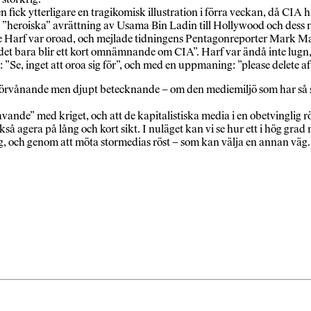
ick ytterligare en tragikomisk illustration i förra veckan, då CIA
heroiska” avrättning av Usama Bin Ladin till Hollywood och dess m
arf var oroad, och mejlade tidningens Pentagonreporter Mark Mazetti
tt det bara blir ett kort omnämnande om CIA”. Harf var ändå inte lug
”Se, inget att oroa sig för”, och med en uppmaning: ”please delete af
förvånande men djupt betecknande – om den mediemiljö som har så sto
de” med kriget, och att de kapitalistiska media i en obetvinglig röre
gera på lång och kort sikt. I nuläget kan vi se hur ett i hög grad m
ng, och genom att möta stormedias röst – som kan välja en annan väg.