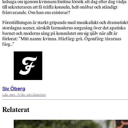
ledsaga oss igenom kvinnans lönlösa försök att dag efter dag vädja
till sekreteraren att få träffa konsuln, helt onåbar och ständigt
frånvarande. Om han ens existerar?
Föreställningen är starkt gripande med musikaliskt och dramatiskt
storslagna scener, särskilt farmoderns sorgesång över det apatiska
barnet och moderns sång på konsulatet om sig själv när allt är
förlorat: ”Mitt namn: kvinna. Hårfärg: grå. Ögonfärg: tårarnas
färg..”
Siv Öberg
Läs mer från skribenten
Relaterat