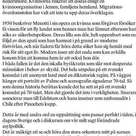
hedersmord. Kvinnorna riskerar att dödas enligt en
kvinnoorganisation i Jemen, familjens hemland. Migrations­
överdomstolen har valt att inte ta upp deras överklagan.
1950 beskriver Menotti i sin opera en kvinna som förgäves försöker
få visum för att fly landet som hennes man har lämnat eftersom ha
söks av säkerhetspolisen. Deras lilla son dör, helt uppenbart som en
följd av den apati som han hamnat i på grund av moderns
förtvivlan, och när fadern får höra detta söker han sig hemåt med
risk för sitt eget liv. Modern inser att det enda som kan avhålla
honom från att komma hem är att också hon dör.
I båda fallen är det den iskalla byråkratin som slår mot desperata
människor i behov av skydd. Det hela utspelas på ett svenskt
konsulat i ett anonymt land med en diktatorisk regim. På väggen
hänger ett porträtt av Palme och scenografin signalerar 70-tal. Så
som denna historia berättas kunde det ha sett ut på ett svenskt
konsulat på 70-talet. Men det gjorde det inte i verkligheten. Snarar
associerar man till Edelstam och hans insatser som ambassadör i
Chile efter Pinochets kupp.
Detta är med andra ord en uppsättning som passar perfekt i tiden, i
dagens Sverige och i diskursen om vår milt sagt förändrade
asylpolitik.
Det är mäktigt att se och höra den stora orkestern mitt på scenen