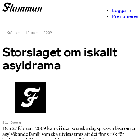
Logga in
Prenumerer
Kultur
12 mars, 2009
Storslaget om iskallt
asyldrama
Siv Öberg
Den 27 februari 2009 kan vi i den svenska dagspressen läsa om en
asylsökande familj som ska utvisas trots att det finns risk för